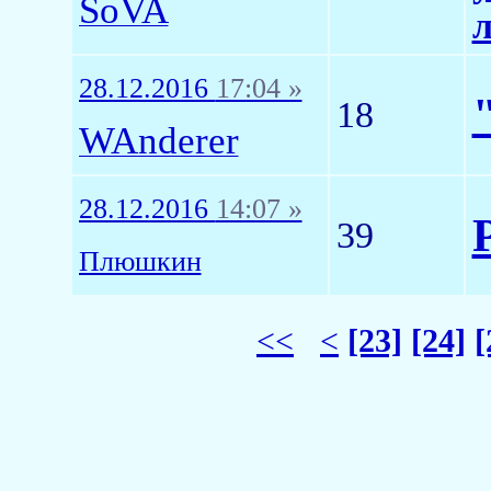
SoVA
л
28.12.2016
17:04 »
18
WAnderer
28.12.2016
14:07 »
39
Плюшкин
<<
<
[23]
[24]
[