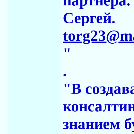
партнера.
Сергей.
torg23@ma
"
.
"В создав
консалтин
знанием б