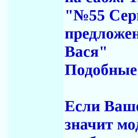
"№55 Серг
предложе
Вася"
Подобные 
Если Ваше
значит мо