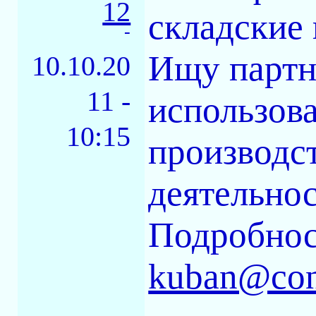
12
складские
-
Ищу партн
10.10.20
11 -
использов
10:15
производс
деятельнос
Подробно
kuban@con