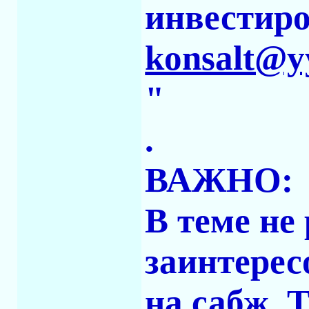
инвестиро
konsalt@y
"
.
ВАЖНО:
В теме не
заинтере
на сабж. Т