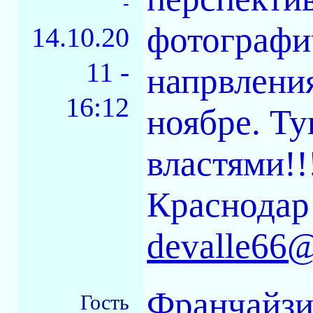
-
фотографи
14.10.20
11 -
напрвления
16:12
ноябре. Ту
властями!!
Краснодар
devalle66@
Франчайзин
Гость