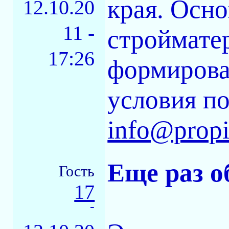
края. Осно
12.10.20
11 -
строймате
17:26
формирован
условия п
info@propi
Еще раз о
Гость
17
-