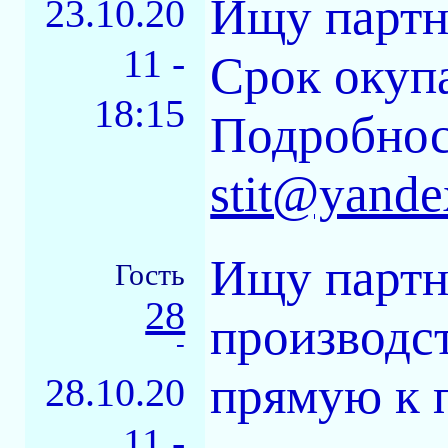
Ищу партн
23.10.20
11 -
Срок окупа
18:15
Подробнос
stit@yande
Ищу партн
Гость
28
производст
-
прямую к 
28.10.20
11 -