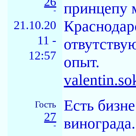
26
принцепу 
-
Краснодар
21.10.20
11 -
отвутству
12:57
опыт.
valentin.s
Есть бизн
Гость
27
винограда.
-