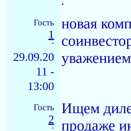
.
новая ком
Гость
1
соинвестор
-
уважением.
29.09.20
11 -
13:00
Ищем диле
Гость
2
продаже и
-