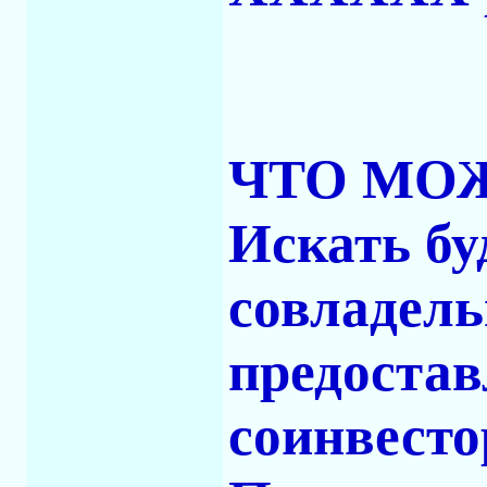
ЧТО МО
Искать бу
совладель
предостав
соинвесто