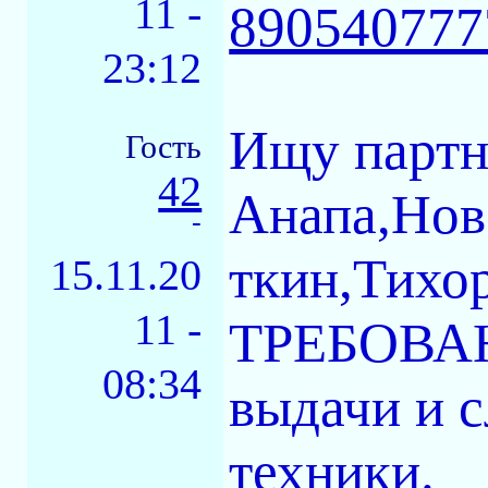
11 -
890540777
23:12
Ищу партн
Гость
42
Анапа,Нов
-
ткин,Тихор
15.11.20
11 -
ТРЕБОВАНИ
08:34
выдачи и 
техники.