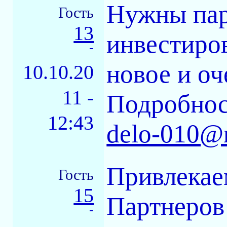
Нужны пар
Гость
13
инвестиров
-
новое и оч
10.10.20
11 -
Подробно
12:43
delo-010@r
Привлекае
Гость
15
Партнеров
-