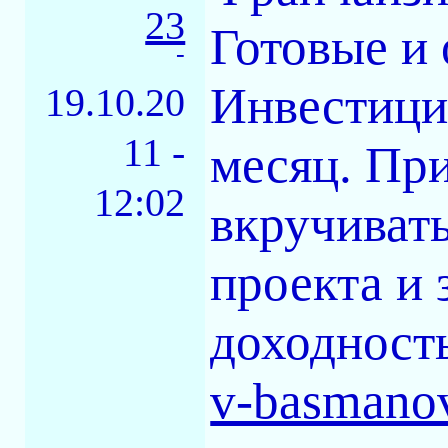
23
Готовые и
-
Инвестиции
19.10.20
11 -
месяц. Пр
12:02
вкручиват
проекта и
доходност
v-basmano