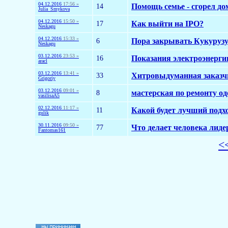
04.12.2016
17:56 »
14
Помощь семье - сгорел до
Julia_Smykova
04.12.2016
15:50 »
17
Как выйти на IPO?
Neskagu
04.12.2016
15:33 »
6
Пора закрывать Кукуруз
Neskagu
03.12.2016
23:53 »
16
Показания электроэнергии
aracl
03.12.2016
13:41 »
33
Хитровыдуманная заказч
Grigoriy
03.12.2016
09:01 »
8
мастерская по ремонту о
vasilisaA5
02.12.2016
11:17 »
11
Какой будет лучший подх
gulik
30.11.2016
09:50 »
77
Что делает человека лид
Fantomas161
<