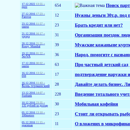
17.12.2022
13:55 »
654
Поиск парт
eprst
27.12.2016
17:23 »
12
Нужны деньги 30т.р. под п
Parovoz
23.12.2016
11:57 »
23
Брать кредит или нет?
saurus
21.12.2016
16:17 »
31
Организация поездок люд
yayaya
20.12.2016
21:21 »
39
Мужские кожаныне курт
Rossy_Mundial
19.12.2016
01:22 »
36
Народ, помогите с назван
SoVA
17.12.2016
00:02 »
63
Про частный детский сад
saurus
16.12.2016
13:52 »
17
подтверждение наружки и 
044
16.12.2016
11:43 »
28
Давайте делать бизнес. Ли
Конь германский
13.12.2016
14:07 »
228
Введение тотального уче
Sunbank
10.12.2016
23:35 »
30
Мобильная кофейня
135 рублей за доллар
05.12.2016
13:10 »
23
Стоит ли открывать рыб
100metrov
05.12.2016
11:15 »
11
О вложених в микрофинан
spaceman