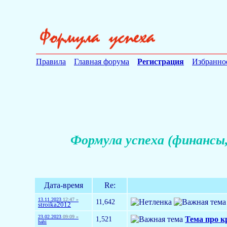
Правила
Главная форума
Регистрация
Избранно
Формула успеха (финансы,
Дата-время
Re:
13.11.2023
12:47 »
11,642
stroika2012
23.02.2023
09:09 »
1,521
Тема про 
hahi