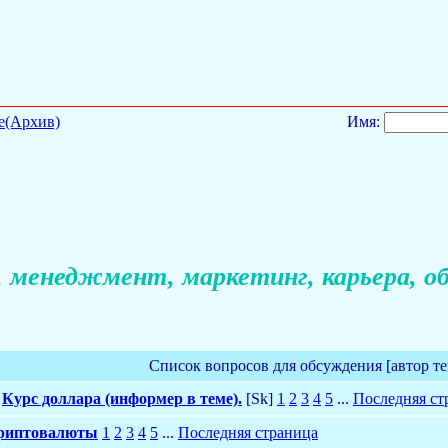
е(Архив)
Имя:
 менеджмент, маркетинг, карьера, об
Список вопросов для обсуждения [автор т
Курс доллара (информер в теме).
[Sk]
1
2
3
4
5
...
Последняя ст
криптовалюты
1
2
3
4
5
...
Последняя страница