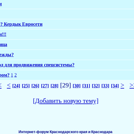
м
у? Кердык Евросети
!!!
ица
дежды?
од для продвижения спецсистемы?
ером?
1
2
<
<
[29]
>
>
[24]
[25]
[26]
[27]
[28]
[30]
[31]
[32]
[33]
[34]
[Добавить новую тему]
Интернет-форум Краснодарского края и Краснодара