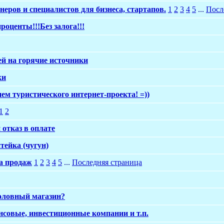
неров и специалистов для бизнеса, стартапов.
1
2
3
4
5
...
Посл
роценты!!!Без залога!!!
ей на горячие источники
ки
ием туристического интернет-проекта! =))
1
2
отказ в оплате
тейка (чугун)
та продаж
1
2
3
4
5
...
Последняя страница
оловный магазин?
совые, инвестиционные компании и т.п.