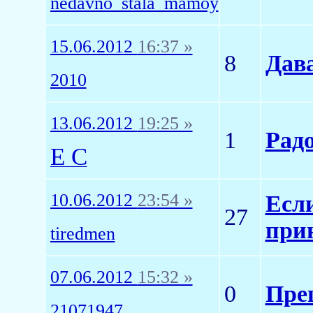
nedavno_stala_mamoy
15.06.2012
16:37 »
8
Дава
2010
13.06.2012
19:25 »
1
Радо
E C
10.06.2012
23:54 »
Есл
27
при
tiredmen
07.06.2012
15:32 »
0
Пре
21071947