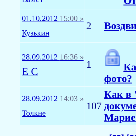
От
01.10.2012
15:00 »
2
Воздви
Кузькин
28.09.2012
16:36 »
1
Ка
E C
фото?
Как в 
28.09.2012
14:03 »
107
докуме
Толкне
Марие