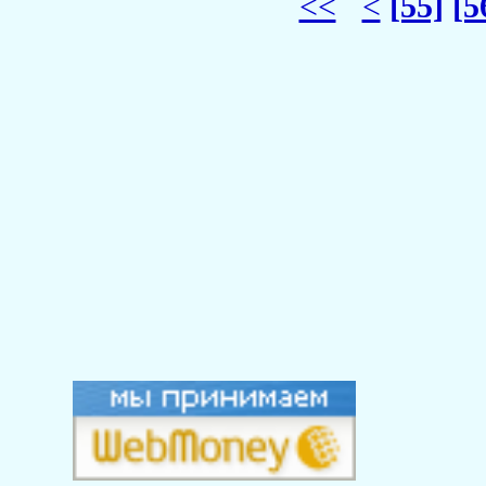
<<
<
[55]
[5