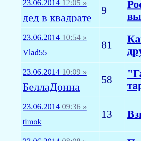
23.06.2014
12:05 »
Ро
9
вы
дед в квадрате
23.06.2014
10:54 »
Ка
81
др
Vlad55
23.06.2014
10:09 »
"Г
58
та
БеллаДонна
23.06.2014
09:36 »
13
Вз
timok