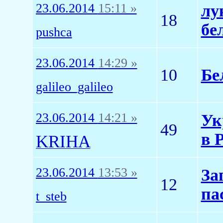
23.06.2014
15:11 »
лу
18
бе
pushca
23.06.2014
14:29 »
10
Бе
galileo_galileo
23.06.2014
14:21 »
Ук
49
в 
KRIHA
23.06.2014
13:53 »
За
12
па
t_steb