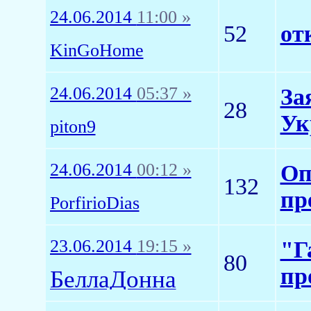
24.06.2014
11:00 »
52
от
KinGoHome
24.06.2014
05:37 »
За
28
Ук
piton9
24.06.2014
00:12 »
Оп
132
пр
PorfirioDias
23.06.2014
19:15 »
"Г
80
пр
БеллаДонна