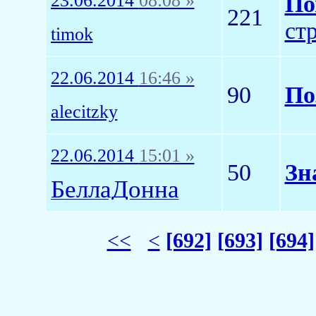
23.06.2014
08:08 »
По
221
ст
timok
22.06.2014
16:46 »
90
По
alecitzky
22.06.2014
15:01 »
50
Зн
БеллаДонна
<<
<
[692]
[693]
[694]