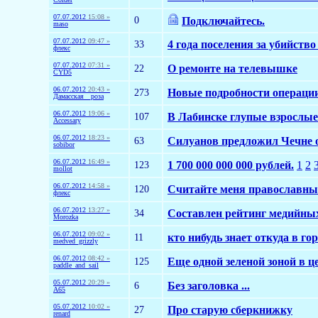
07.07.2012
15:08 »
0
Подключайтесь.
maso
07.07.2012
09:47 »
33
4 года поселения за убийство
флекс
07.07.2012
07:31 »
22
О ремонте на телевышке
CYD5
06.07.2012
20:43 »
273
Новые подробности операц
Дамасская__роза
06.07.2012
19:06 »
107
В Лабинске глупые взрослые
Accessary
06.07.2012
18:23 »
63
Силуанов предложил Чечне о
sobibor
06.07.2012
16:49 »
123
1 700 000 000 000 рублей.
1
2
mollot
06.07.2012
14:58 »
120
Считайте меня православн
флекс
06.07.2012
13:27 »
34
Составлен рейтинг медийных
Morozka
06.07.2012
09:02 »
11
кто нибудь знает откуда в 
medved_grizzly
06.07.2012
08:42 »
125
Еще одной зеленой зоной в 
paddle_and_sail
05.07.2012
20:29 »
6
Без заголовка ...
A65
05.07.2012
10:02 »
27
Про старую сберкнижку
renard