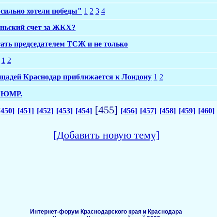
 сильно хотели победы"
1
2
3
4
юньский счет за ЖКХ?
тать председателем ТСЖ и не только
1
2
ощадей Краснодар приближается к Лондону
1
2
- ЮМР.
[455]
[450]
[451]
[452]
[453]
[454]
[456]
[457]
[458]
[459]
[460]
[Добавить новую тему]
Интернет-форум Краснодарского края и Краснодара