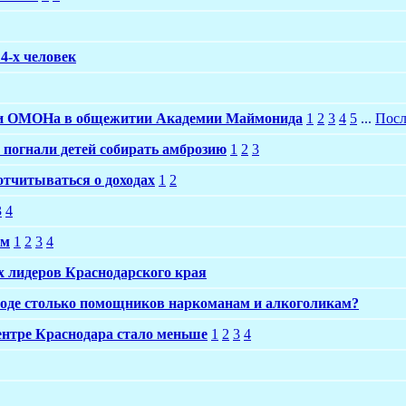
 4-х человек
ии ОМОНа в общежитии Академии Маймонида
1
2
3
4
5
...
Посл
 погнали детей собирать амброзию
1
2
3
тчитываться о доходах
1
2
3
4
ым
1
2
3
4
 лидеров Краснодарского края
городе столько помощников наркоманам и алкоголикам?
центре Краснодара стало меньше
1
2
3
4