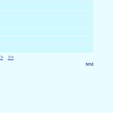
>
>>
test