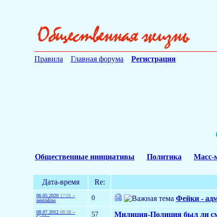
Правила
Главная форума
Регистрация
Общественные инициативы
Политика
Масс-
Дата-время
Re:
06.05.2020
17:01 »
0
Фейки - ад
neutralino
08.07.2012
08:38 »
57
Милиция-Полиция был ли с
Colder