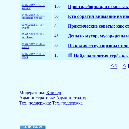
04.07.2012
07:53 »
130
Прости, сборная, что мы так
Voltaire
04.07.2012
06:19 »
30
Кто обратил внимание на и
незабудка лесная
03.07.2012
21:11 »
8
Практические советы: как с
owp89
03.07.2012
05:28 »
43
Деньги- мусор, мусор- деньги
xyz_kexm
02.07.2012
21:47 »
53
По количеству торговых пл
xobbit
02.07.2012
21:09 »
15
Найдена золотая серёжка
Janek
<<
<
Модераторы:
Кликер
Aдминистраторы:
Администратор
Тех. поддержка:
Тех. поддержка