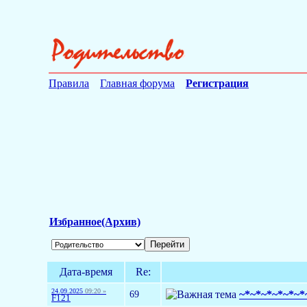
Правила
Главная форума
Регистрация
Избранное(Архив)
Дата-время
Re:
24.09.2025
09:20 »
69
~*~*~*~*~*~
F121