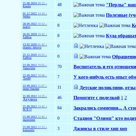
21.08.2024
09:32 »
48
"Перлы" наш
Kruela
01.12.2022
14:10 »
48
Полезные (уче
Welko
28.09.2022
10:32 »
8
К
maevs
26.05.2020
19:42 »
8
Куда обращат
Saffron
13.02.2020
01:42 »
0
planeta_detstva
25.12.2019
16:55 »
0
Обращение
Saffron
22.09.2012
19:05 »
70
Воспитатель и его отношен
ValeriAles
22.09.2012
18:08 »
7
У кого-нибудь есть опыт обм
Лео80
22.09.2012
11:07 »
11
Детские поликлини, отзы
мини бикини
21.09.2012
14:26 »
46
Помогите с поделкой
1
2
Ахулита
21.09.2012
13:42 »
84
Закрались сомнения... А сто
М В О
21.09.2012
12:45 »
0
Стадион "Олимп" кто водит
мышонок
21.09.2012
12:13 »
3
Джинсы в стиле хип хоп
kukurulla