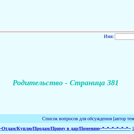
Имя:
Родительство - Страница 381
Список вопросов для обсуждения [автор те
*~Отдам/Куплю/Продам/Приму в дар/Поменяю~*~*~*~*~*~*~