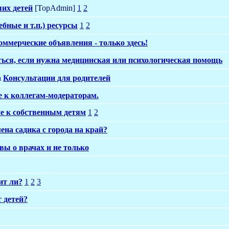
их детей
[TopAdmin]
1
2
бные и т.п.) ресурсы
1
2
оммерческие объявления - только здесь!
ься, если нужна медицинская или психологическая помощь
Консультации для родителей
 к коллегам-модераторам.
ие к собственным детям
1
2
ена садика с города на край?
вы о врачах и не только
ит ли?
1
2
3
 детей?