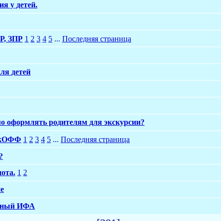
я у детей.
РР, ЗПР
1
2
3
4
5
...
Последняя страница
ля детей
о оформлять родителям для экскурсии?
йкОФФ
1
2
3
4
5
...
Последняя страница
?
дота.
1
2
ие
ьный ИФА