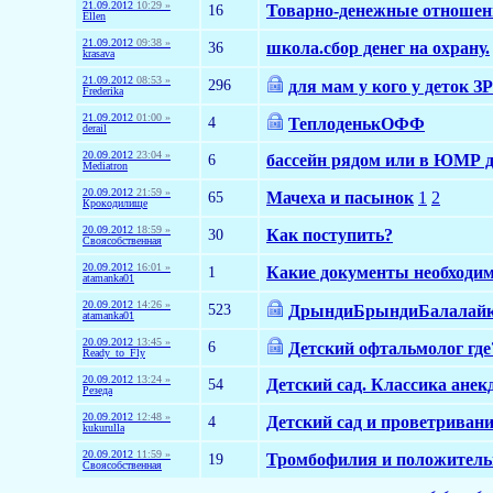
21.09.2012
10:29 »
16
Товарно-денежные отношени
Ellen
21.09.2012
09:38 »
36
школа.сбор денег на охрану.
krasava
21.09.2012
08:53 »
296
для мам у кого у деток З
Frederika
21.09.2012
01:00 »
4
ТеплоденькОФФ
derail
20.09.2012
23:04 »
6
бассейн рядом или в ЮМР д
Mediatron
20.09.2012
21:59 »
65
Мачеха и пасынок
1
2
Крокодилище
20.09.2012
18:59 »
30
Как поступить?
Своясобственная
20.09.2012
16:01 »
1
Какие документы необходим
atamanka01
20.09.2012
14:26 »
523
ДрындиБрындиБалала
atamanka01
20.09.2012
13:45 »
6
Детский офтальмолог где
Ready_to_Fly
20.09.2012
13:24 »
54
Детский сад. Классика анек
Резеда
20.09.2012
12:48 »
4
Детский сад и проветриван
kukurulla
20.09.2012
11:59 »
19
Тромбофилия и положител
Своясобственная