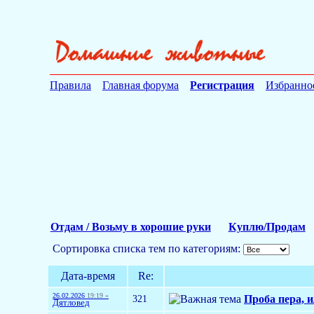
Правила
Главная форума
Регистрация
Избранно
Отдам / Возьму в хорошие руки
Куплю/Продам
Сортировка списка тем по категориям:
Дата-время
Re:
26.02.2026
19:19 »
321
Проба пера, 
Дятловед