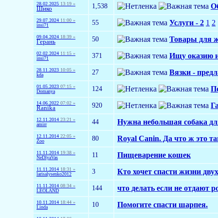
28.02.2025
13:19 »
1,538
О
Шико
29.07.2024
11:00 »
55
Услуги - 2
1
2
insi71
09.04.2024
18:39 »
50
Товары для ж
Герань
02.02.2024
11:15 »
371
Ищу оказию из
insi71
28.11.2023
10:05 »
27
Вязки - предл
kda
01.05.2023
07:15 »
124
По
Domanya
14.06.2022
07:02 »
920
Г
Ranika
12.11.2014
23:21 »
44
Нужна небольшая собака для
amirr
12.11.2014
22:05 »
80
Royal Canin. Да что ж это та
Zoo
11.11.2014
19:38 »
11
Пищеварение кошек
NeDlyaVas
11.11.2014
18:31 »
3
Кто хочет спасти жизни дву
larisalysenko2012
11.11.2014
08:34 »
144
что делать если не отдают 
LEOLAND
10.11.2014
18:44 »
10
Помогите спасти шарпея.
Linda