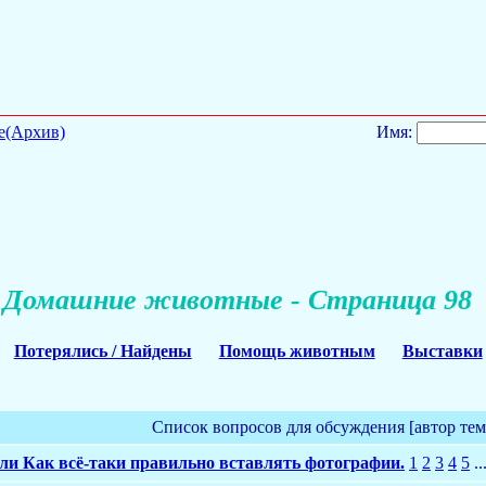
е(Архив)
Имя:
Домашние животные - Страница 98
Потерялись / Найдены
Помощь животным
Выставки
Список вопросов для обсуждения [автор те
или Как всё-таки правильно вставлять фотографии.
1
2
3
4
5
..