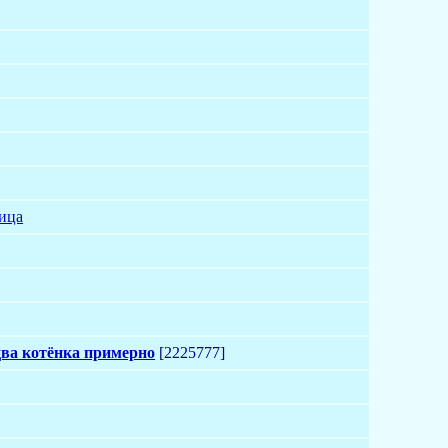
ица
два котёнка примерно
[2225777]