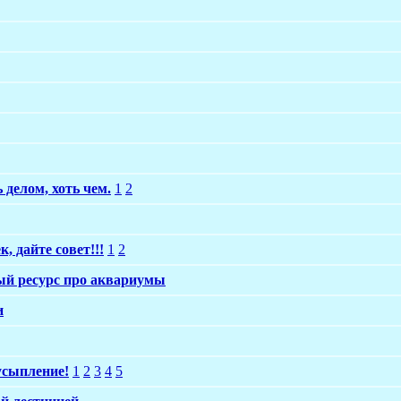
 делом, хоть чем.
1
2
, дайте совет!!!
1
2
й ресурс про аквариумы
и
усыпление!
1
2
3
4
5