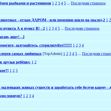
бмен рыбками и растениями
1
2
3
4
5
...
Последняя страница
ивотных - отдам ДАРОМ - или поменяю шило на мыло)-2
1
2
 пункта А в пункт В! - 2
1
2
3
4
5
...
Последняя страница
агаю, ищу! - 2
могите, задумайтесь, стерилизуйте!!!!!!!
1
2
3
4
алерея самых любимых
[TopAdmin]
1
2
3
4
5
...
Последняя стран
 друзья ребёнку.
1
2
кое?!
1
2
3
х маленьких живых существ и заработать себе белую карму - 
родословную?
1
2
3
4