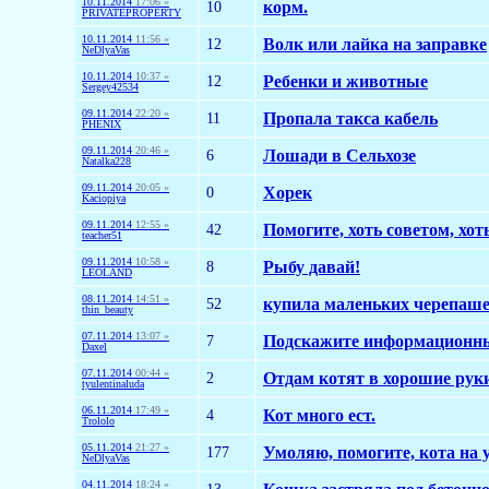
10.11.2014
17:06 »
10
корм.
PRIVATEPROPERTY
10.11.2014
11:56 »
12
Волк или лайка на заправке
NeDlyaVas
10.11.2014
10:37 »
12
Ребенки и животные
Sergey42534
09.11.2014
22:20 »
11
Пропала такса кабель
PHENIX
09.11.2014
20:46 »
6
Лошади в Сельхозе
Natalka228
09.11.2014
20:05 »
0
Хорек
Kaciopiya
09.11.2014
12:55 »
42
Помогите, хоть советом, хоть
teacher51
09.11.2014
10:58 »
8
Рыбу давай!
LEOLAND
08.11.2014
14:51 »
52
купила маленьких черепашек
thin_beauty
07.11.2014
13:07 »
7
Подскажите информационны
Daxel
07.11.2014
00:44 »
2
Отдам котят в хорошие рук
tyulentinaluda
06.11.2014
17:49 »
4
Кот много ест.
Trololo
05.11.2014
21:27 »
177
Умоляю, помогите, кота на 
NeDlyaVas
04.11.2014
18:24 »
13