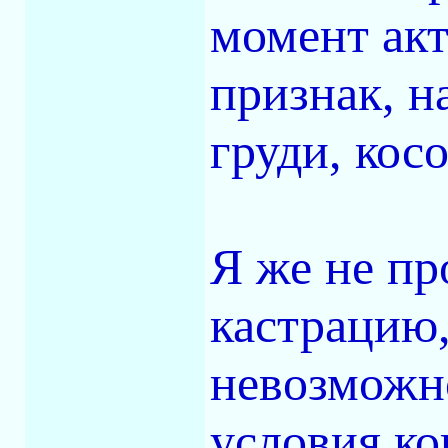
момент ак
признак, н
груди, косо
Я же не п
кастрацию,
невозможно
условия ко