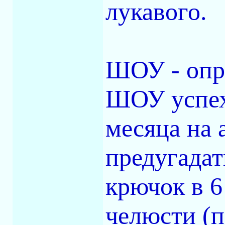
лукавого.
ШОУ - опр
ШОУ успехо
месяца на 
предугадат
крючок в 6
челюсти (п