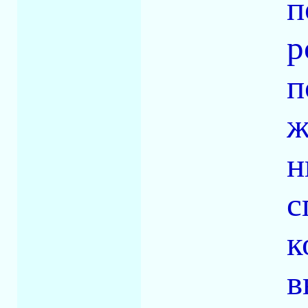
п
р
п
ж
н
с
к
в