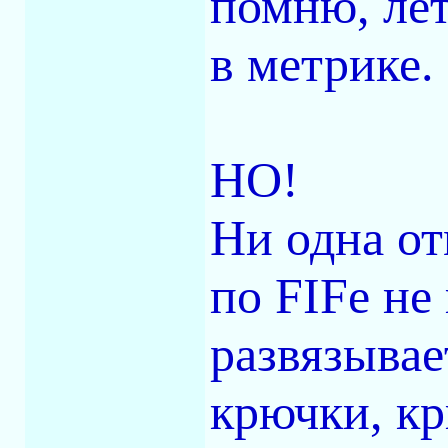
помню, лет
в метрике.
НО!
Ни одна от
по FIFe не
развязыва
крючки, к