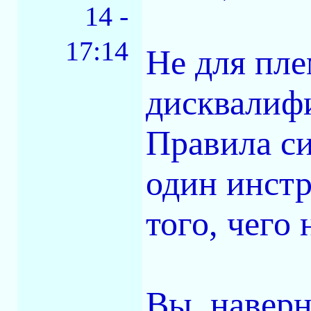
14 -
17:14
Не для пле
дисквалиф
Правила с
один инстр
того, чего 
Вы, наверн