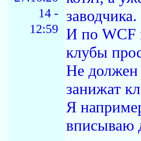
14 -
заводчика.
12:59
И по WCF к
клубы прос
Не должен 
занижат кл
Я например
вписываю д