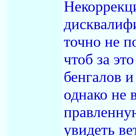
Некоррекци
дисквалифи
точно не п
чтоб за эт
бенгалов и
однако не 
правленную
увидеть ве