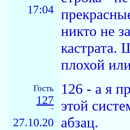
17:04
прекрасные
никто не з
кастрата. 
плохой или
126 - а я 
Гость
127
этой систе
-
абзац.
27.10.20