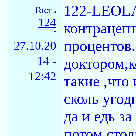
122-LEOLA
Гость
124
контрацепт
-
процентов.
27.10.20
14 -
доктором,к
12:42
такие ,что
сколь угод
да и едь за
потом стол