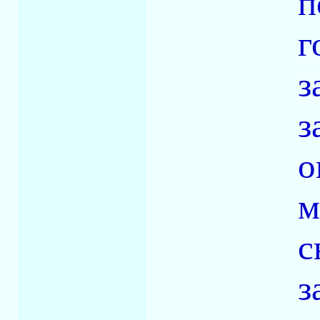
п
г
з
з
о
м
с
з