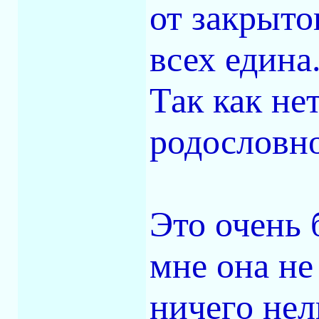
от закрыто
всех едина
Так как не
родословно
Это очень 
мне она не
ничего нел