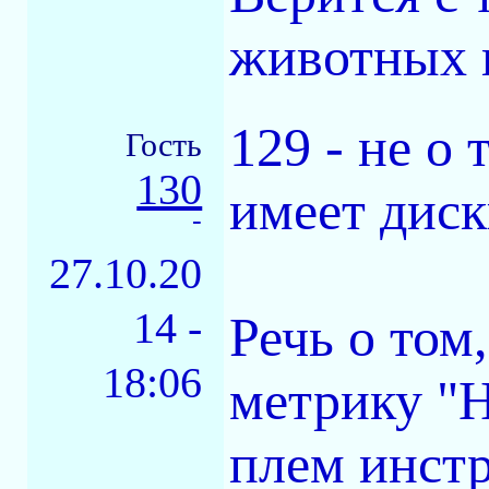
животных 
129 - не о 
Гость
130
имеет дис
-
27.10.20
14 -
Речь о том
18:06
метрику "
плем инстр