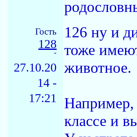
родослов
126 ну и 
Гость
128
тоже имеют
-
животное.
27.10.20
14 -
17:21
Например, 
классе и в