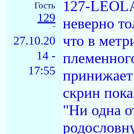
127-LEOLA
Гость
129
неверно то
-
что в метр
27.10.20
14 -
племенного
17:55
принижает 
скрин пока
"Ни одна о
родословну