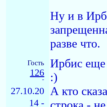
Ну и в Ирб
запрещенна
разве что.
Ирбис еще 
Гость
126
:)
-
А кто сказа
27.10.20
14 -
строка - н