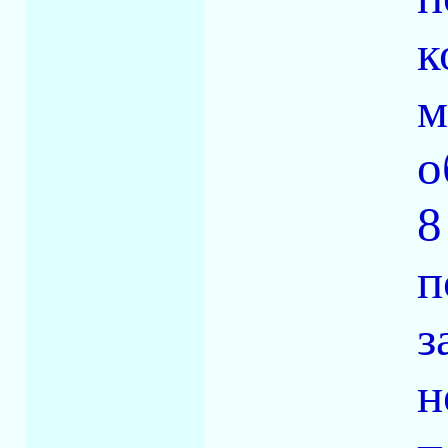
к
м
о
8
п
з
н