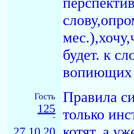
перспектив
слову,опро
мес.),хочу,
будет. к сл
вопиющих 
Правила си
Гость
125
только инс
-
котят, а уж
27.10.20