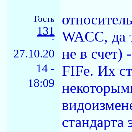
относитель
Гость
131
WACC, да 
-
не в счет)
27.10.20
14 -
FIFe. Их с
18:09
некоторым
видоизмене
стандарта 