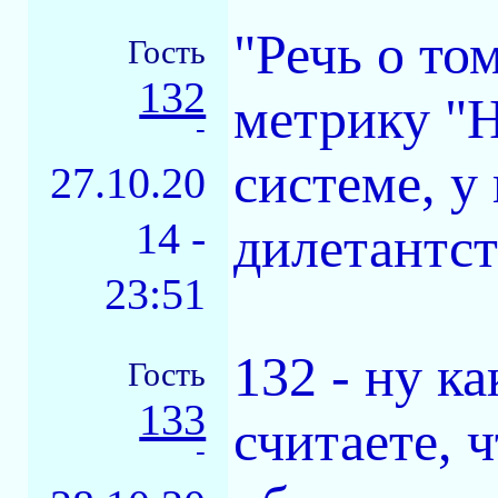
"Речь о то
Гость
132
метрику "Н
-
системе, у
27.10.20
14 -
дилетантст
23:51
132 - ну ка
Гость
133
считаете, 
-