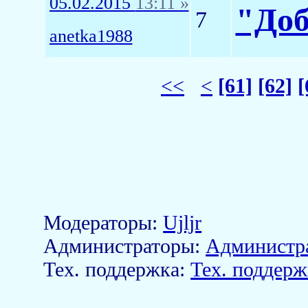
05.02.2015
13:11 »
"Доб
7
anetka1988
<<
<
[61]
[62]
[
Модераторы:
Ujljr
Aдминистраторы:
Администр
Тех. поддержка:
Тех. поддерж