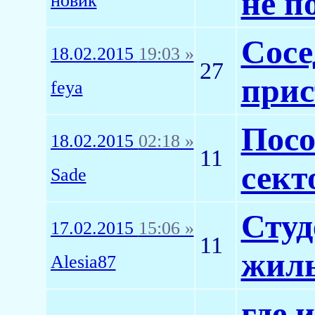
не п
новик
Сосе
18.02.2015
19:03 »
27
прис
feya
Посо
18.02.2015
02:18 »
11
сект
Sade
Студ
17.02.2015
15:06 »
11
жиль
Alesia87
где 