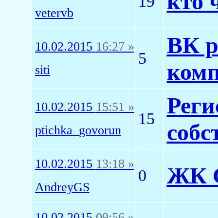
кто 
19
vetervb
ВК р
10.02.2015
16:27 »
5
комп
siti
Реги
10.02.2015
15:51 »
15
собс
ptichka_govorun
10.02.2015
13:18 »
ЖК 
0
AndreyGS
10.02.2015
09:56 »