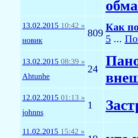
обма
13.02.2015
10:42 »
Как по
809
5
...
По
новик
Пано
13.02.2015
08:39 »
24
внеш
Ahtunhe
12.02.2015
01:13 »
Зас
1
johnns
11.02.2015
15:42 »