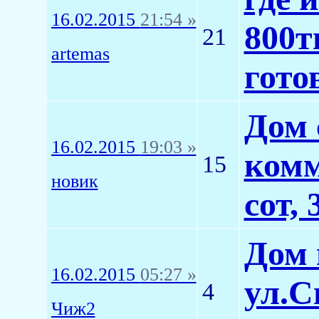
16.02.2015
21:54 »
800т
21
artemas
гото
Дом 
16.02.2015
19:03 »
комм
15
новик
сот, 
Дом 
16.02.2015
05:27 »
ул.С
4
Чиж2