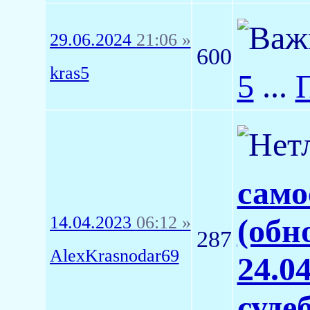
29.06.2024
21:06 »
600
kras5
5
...
само
14.04.2023
06:12 »
(обн
287
AlexKrasnodar69
24.0
суде