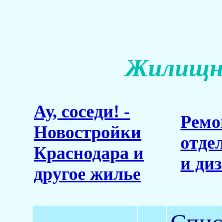
Жилищны
Ау, соседи! -
Ремо
Новостройки
отде
Краснодара и
и ди
другое жилье