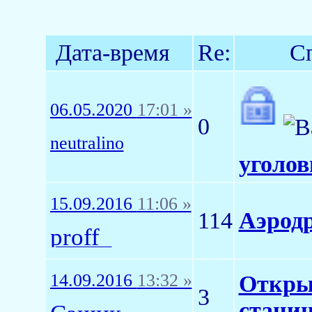
Дата-время
Re:
С
06.05.2020
17:01 »
0
neutralino
уголов
15.09.2016
11:06 »
114
Аэрод
proff_
14.09.2016
13:32 »
Откры
3
станиц