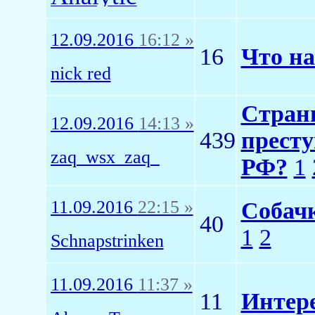
12.09.2016
16:12 »
16
Что н
nick red
Странн
12.09.2016
14:13 »
439
престу
zaq_wsx_zaq_
РФ?
1
11.09.2016
22:15 »
Собач
40
1
2
Schnapstrinken
11.09.2016
11:37 »
11
Интере