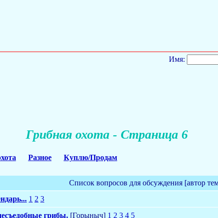
Имя:
Грибная охота - Страница 6
охота
Разное
Куплю/Продам
Список вопросов для обсуждения [автор те
ндарь...
1
2
3
несъедобные грибы.
[Горыныч]
1
2
3
4
5