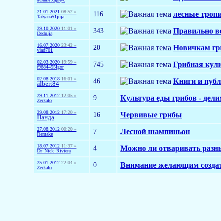
21.01.2021
08:52 »
116
лесные тропи
Tatyana51juja
29.10.2020
11:01 »
343
Правильно вс
Dedulja
16.07.2020
23:42 »
20
Новичкам гр
vlad701
02.03.2020
19:59 »
745
Грибная кул
f9884455Igor
02.08.2018
16:01 »
46
Книги и публ
albert84
29.11.2012
12:05 »
9
Культура еды грибов - дел
Zerkalo
29.08.2012
17:20 »
16
Червивые грибы
Панда
27.08.2012
00:20 »
7
Лесной шампиньон
Remake
18.07.2012
11:37 »
4
Можно ли отваривать разны
Dr_Nick_Riviera
25.01.2012
22:04 »
0
Внимание желающим создат
Zerkalo