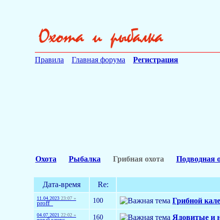
Правила
Главная форума
Регистрация
Охота
Рыбалка
Грибная охота
Подводная 
Дата-время
Re:
11.04.2023
23:07 »
100
Грибной кале
proff_
04.07.2021
22:02 »
160
Ядовитые и 
ясный хариус