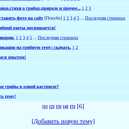
нки.стихи о грибах,природе и прочее...
1
2
3
тавить фото на сайт
[Пекубо]
1
2
3
4
5
...
Последняя страница
ибной охоты посвящается!
инария.
1
2
3
4
5
...
Последняя страница
икации на грибную тему: скачать.
1
2
имся опытом!
е грибы в одной кастрюле?
ь тему!
[6]
[1]
[2]
[3]
[4]
[5]
[Добавить новую тему]