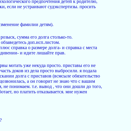
сихологического предпочтения детей к родителю,
ки, если не устраивают судэкспертизы. просить
зменение фамилии детям).
розыск, сумма его долга столько-то.
 обзаведетесь доп.исп.листом.
люс справка о размере долга- и справка с места
ждивении- и идите лишайте прав.
ервы мотать уже некуда просто. приставы его не
 часть доков из дела просто выбросили. я подала
ыскании долга с приставов (всмсыле обязательство
дозвонилась, а он говорит не знаю что с вашим
, не понимаем. т.е. вывод , что они дошли до того,
отает, но платить отказывается. мне нужен
?