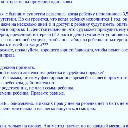
 конторе, цены примерно одинаковы.
ия: с бывшим супругом развелись, когда ребенку исполнилось 3,5
утствии. Но он грозится, что когда ребенку исполнится 1 год, о
даже на несколько дней!!! и доступ к ребенку будут иметь, опят
меня в опросы: 1. Действительно ли, что суд может присудить ем
рно, временной интервал (2-3 часа в день) суд может установить 
 его нынешней супруге, чтобы она забирала ребенка от матери д
быть в моей ситуации???
кажите, пожалуйста, хорошего юриста/адвоката, чтобы помог сос
и права
 должна признать.
ой и место жительства ребенка в судебном порядке?
т без мамы, поэтому фиксированное время без вашего присутств
 с ребенком, действительно.
е родственник, не член семьи ребенка.
емени ребенка. Права-то равные.
 НЕТ однозначно. Никаких прав у нее на ребенка нет и быть не 
ень мнительна и вас легко напугать, я смотрю..
.
ли. только на словах. Алименты платит, но не каждый месяц, а в 