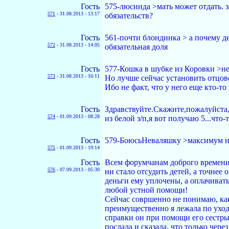
Гость
575-люсинда >мать может отдать. за
571
-
31.08.2013 - 13:17
обязательств?
Гость
561-почти блондинка > а почему д
572
-
31.08.2013 - 14:05
обязательная доля
Гость
577-Кошка в шубке из Коровки >не
573
-
31.08.2013 - 16:11
Но лучше сейчас установить отцов
Ибо не факт, что у него еще кто-то
Гость
Здравствуйте.Скажите,пожалуйста,
574
-
01.09.2013 - 08:28
из белой з/п,я вот получаю 5...что
Гость
579-БоюсьНеваляшку >максимум н
575
-
01.09.2013 - 19:14
Гость
Всем форумчанам доброго времени 
576
-
07.09.2013 - 05:30
ни стало отсудить детей, а точнее
деньги ему уплочены, а оплачиват
любой устной помощи!
Сейчас совршенно не понимаю, как 
преимущественно я лежала по уходу
справки он при помощи его сестры,
послала и сказала, что только чер