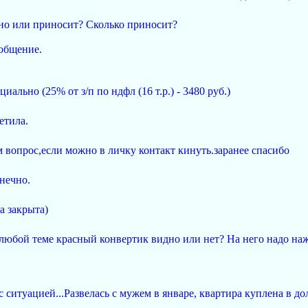
 или приносит? Сколько приносит?
 общение.
ально (25% от з/п по ндфл (16 т.р.) - 3480 руб.)
етила.
м вопрос,если можно в личку контакт кинуть.заранее спасибо
нечно.
а закрыта)
юбой теме красный конвертик видно или нет? На него надо наж
 ситуацией...Развелась с мужем в январе, квартира куплена в до