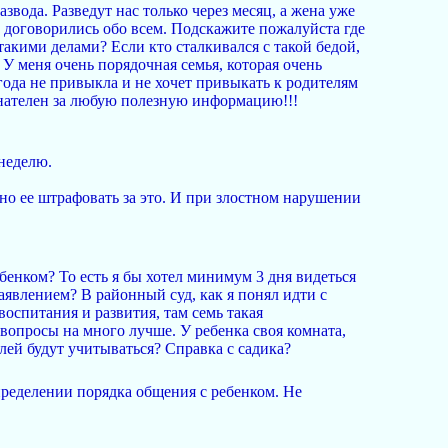
вода. Разведут нас только через месяц, а жена уже
но договорились обо всем. Подскажите пожалуйста где
акими делами? Если кто сталкивался с такой бедой,
У меня очень порядочная семья, которая очень
года не привыкла и не хочет привыкать к родителям
изнателен за любую полезную информацию!!!
 неделю.
но ее штрафовать за это. И при злостном нарушении
бенком? То есть я бы хотел минимум 3 дня видеться
аявлением? В районный суд, как я понял идти с
воспитания и развития, там семь такая
 вопросы на много лучше. У ребенка своя комната,
елей будут учитываться? Справка с садика?
пределении порядка общения с ребенком. Не