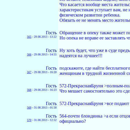
Что касается вообще места жительс
характеристикам уступает вам, не 
физическом развитии ребенка.
Обязать ее не менять место житель
Гость
Обращение в опеку также может по
565
-
29.08.2013 - 13:22
Но опека не вправе ее заставлять ч
Гость
Ну хоть будет, что уже в суде пре
566
-
29.08.2013 - 14:55
надеятся на лучшее!!!
Гость
подскажите, где найти бесплатного
567
-
29.08.2013 - 16:20
женщинам в трудной жизненной си
Гость
572-ПрекраснаяБруня >полным-полн
568
-
29.08.2013 - 16:23
Что мешает самостоятельно это сде
Гость
572-ПрекраснаяБруня >все подают 
569
-
31.08.2013 - 01:58
Гость
564-почти блондинка >а если отцо
570
-
31.08.2013 - 12:52
официально?