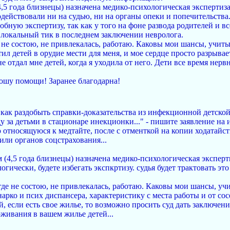
(4,5 года близнецы) назначена медико-психологическая экспертиза
действовали ни на судью, ни на органы опеки и попечительства.
бную экспертизу, так как у того на фоне развода родителей и в
 локальный тик в последнем заключении невролога.
е не состою, не привлекалась, работаю. Каковы мои шансы, учит
ил детей в орудие мести для меня, и мое сердце просто разрывае
не отдал мне детей, когда я уходила от него. Дети все время нер
ошу помощи! Заранее благодарна!
как раздобыть справки-доказательства из инфекционной детской 
 за детьми в стационаре инекционки..." - пишите заявление на и
относящуюся к медтайте, после с отменткой на копии ходатайст
 или органов соцстрахования...
ям (4,5 года близнецы) назначена медико-психологическая эксперт
гически, будете избегать экспкртизу. судья будет трактовать это
игде не состою, не привлекалась, работаю. Каковы мои шансы, уч
арко и псих диспансера, характеристику с места работы и от сосе
, если есть свое жилье, то возможно просить суд дать заключени
живания в вашем жилье детей...