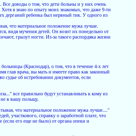
. Все доводы о том, что дети больны и у них очень
 Хотя я знаю по опыту моих знакомых, что даже 9-ти
сех дерганий ребенка был нервный тик. У одного из
ывая, что материальное положение мужа лучше.
тся, видя мучения детей. Он возит их понедельно от
вничают, грызут ногти. Из-за такого распордяка жизни
больницы (Краснодар), о том, что в течение 4-х лет
мя глав врача, вы мать и имеете право как законный
во судье об истребовании документов, если
иза..." все правильно будут устанавливать к кому из
 не в вашу польщу.
итывая, что материальное положение мужа лучше...."
дей, участкового, справку о заработной плате, что
е (если его еще не было) от органа опеки и