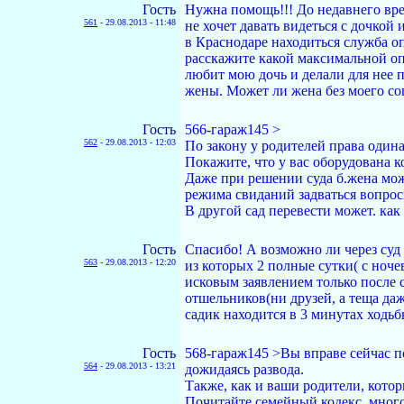
Гость
Нужна помощь!!! До недавнего врем
561
-
29.08.2013 - 11:48
не хочет давать видеться с дочкой
в Краснодаре находиться служба оп
расскажите какой максимальной оп
любит мою дочь и делали для нее п
жены. Может ли жена без моего со
Гость
566-гараж145 >
562
-
29.08.2013 - 12:03
По закону у родителей права одина
Покажите, что у вас оборудована к
Даже при решении суда б.жена мож
режима свиданий задваться вопрос
В другой сад перевести может. как
Гость
Спасибо! А возможно ли через суд 
563
-
29.08.2013 - 12:20
из которых 2 полные сутки( с ноче
исковым заявлением только после с
отшельников(ни друзей, а теща даж
садик находится в 3 минутах ходьб
Гость
568-гараж145 >Вы вправе сейчас п
564
-
29.08.2013 - 13:21
дожидаясь развода.
Также, как и ваши родители, котор
Почитайте семейный кодекс, много