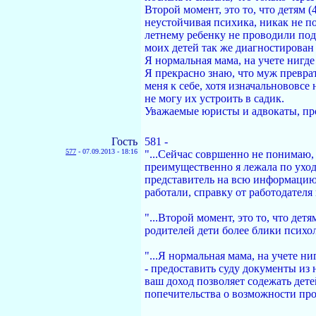
Второй момент, это то, что детям 
неустойчивая психика, никак не по
летнему ребенку не проводили подо
моих детей так же диагностирован
Я нормальная мама, на учете нигд
Я прекрасно знаю, что муж преврат
меня к себе, хотя изначальнововсе 
не могу их устроить в садик.
Уважаемые юристы и адвокаты, пр
Гость
581 -
577
-
07.09.2013 - 18:16
"...Сейчас совршенно не понимаю, 
преимущественно я лежала по уходу
представитель на всю информацию 
работали, справку от работодателя
"...Второй момент, это то, что дет
родителей дети более блики психоло
"...Я нормальная мама, на учете н
- предоставить суду документы из н
ваш доход позволяет содежать детей
попечительства о возможности про