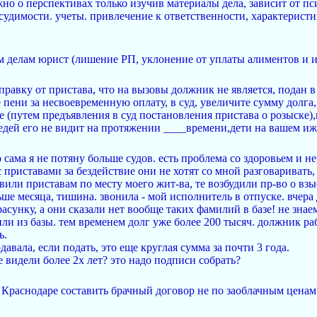
ожно о перспективах только изучив материалы дела, зависит от п
судимости. учеты. привлечение к ответственности, характеристи
делам юрист (лишение РП, уклонение от уплаты алиментов и и
равку от пристава, что на вызовы должник не является, подан в 
пени за несвоевременную оплату, в суд, увеличите сумму долга,
 (путем предъявления в суд постановления пристава о розыске),п
оседей его не видит на протяжении ____времени,дети на вашем и
 сама я не потяну больше судов. есть проблема со здоровьем и н
с приставами за бездействие они не хотят со мной разговаривать,
вили приставам по месту моего жит-ва, те возбудили пр-во о вз
ше месяца, тишина. звонила - мой исполнитель в отпуске. вчера 
расунку, а они сказали нет вообще таких фамилий в базе! не знаем
ли из базы. тем временем долг уже более 200 тысяч. должник раб
ь.
давала, если подать, это еще круглая сумма за почти 3 года.
не видели более 2х лет? это надо подписи собрать?
в Краснодаре составить брачный договор не по заоблачным ценам