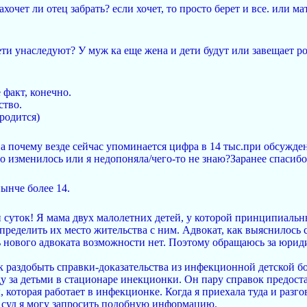
хочет ли отец забрать? если хочет, то просто берет и все. или м
ети унаследуют? У муж ка еще жена и дети будут или завещает р
 факт, конечно.
ство.
 родится)
а почему везде сейчас упоминается цифра в 14 тыс.при обсужд
-то изменилось или я недопоняла/чего-то не знаю?Заранее спасибо
ынче более 14.
суток! Я мама двух малолетних детей, у которой принципиальны
 определить их место жительства с ним. Адвокат, как выяснилось
ь нового адвоката возможности нет. Поэтому обращаюсь за юри
раздобыть справки-доказательства из инфекционной детской бол
 за детьми в стационаре инекционки. Он пару справок предостави
 которая работает в инфекционке. Когда я приехала туда и разг
ез суд я могу запросить подобную информацию.