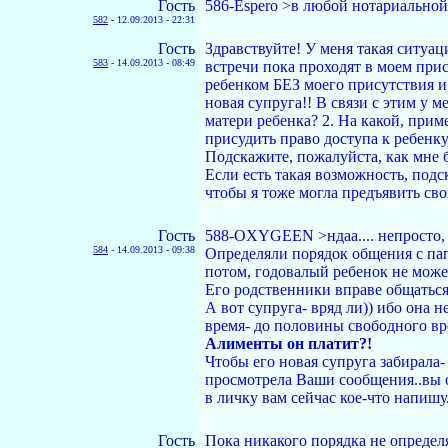
Гость
586-Espero >в любой нотариальной
582
-
12.09.2013 - 22:31
Гость
Здравствуйте! У меня такая ситуац
583
-
14.09.2013 - 08:49
встречи пока проходят в моем прис
ребенком БЕЗ моего присутствия и 
новая супруга!! В связи с этим у 
матери ребенка? 2. На какой, приме
присудить право доступа к ребенку
Подскажите, пожалуйста, как мне 
Если есть такая возможность, подс
чтобы я тоже могла предъявить сво
Гость
588-OXYGEEN >ндаа.... непросто,
584
-
14.09.2013 - 09:38
Определяли порядок общения с пап
потом, годовалый ребенок не може
Его родственники вправе общаться
А вот супруга- вряд ли)) ибо она н
время- до половины свободного вр
Алименты он платит?!
Чтобы его новая супруга забирала-
просмотрела Ваши сообщения..вы оч
в личку вам сейчас кое-что напишу
Гость
Пока никакого порядка не определя