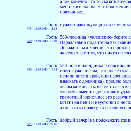
а так конечно что то сказать возм
место жительства. мат положение. 
повторные...
Гость
нужен практикующий по семейным 
578
-
11.09.2013 - 11:26
Гость
583-люсинда >уклонение- берите сп
579
-
11.09.2013 - 12:09
Параллельно подайте на взыскание 
Докажете нахождение его в розыске
жительства о том, что никто из с
Гость
584-почти блондинка > спасибо. но
580
-
11.09.2013 - 12:34
ищут.я уже писала, что после суда 
исполн.лист в край, они перенапра
взыскать с должника). прошло боль
делом мне делать, я спустился в ка
что меня вместе с должником удали
грамотный юрист, все это разрулит
кстати на пени и неустойки я не по
а где взять справку, то соседи его 
Гость
добрый вечер! не подскажите где 
581
-
12.09.2013 - 22:05