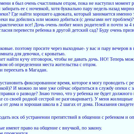
ени я был очень счастливым отцом, пока не наступил момент раз
 и забирать ее с ночевкой, хотя буквально пару недель назад мир
еки? Где найти хорошего адвоката, который занимается именно т
еки вы добились или можно добиться (с деньгами нет проблем)? 
рактически все! Дочь очень любит моих родителей и почти за 4 
гласия перевести ребенка в другой детский сад? Буду очень пр
ковые. поэтому просите через выходные- у вас и пару вечеров в
омната для девочки, с кроватью.
ет найти кучу отговорок, чтобы не давать дочь. НО! Теперь мож
вом об определении места жительства с отцом.
 и переехать в Магадан.
установить фиксированное время, которое я могу проводить с ре
вкой)? И можно ли мне уже сейчас обратиться в службу опеки с з
правки о разводе? Знаю точно, что у ребенка не будет должного 
е со своей родной сестрой не разговаривает). У меня жилищные
ы от дома и хорошая школа в 2 шагах от дома. Показания свидет
одать иск об устранении препятствий в общении с ребенком и о
ые имеют право на общение с внучкой, по закону.
е прояснится.