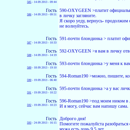
585
-
14.09.2013 - 09:44
Гость
590-OXYGEEN >платит официально
586
-
14.09.2013 - 09:51
в личку загляните.
Я скоро уеду, вернусь- продолжим
не волнуйтесь.
Гость
591-почти блондинка > платит офици
587
-
14.09.2013 - 10:33
Гость
592-OXYGEEN >я вам в личку отв
588
-
14.09.2013 - 14:19
Гость
593-почти блондинка >у меня к ва
589
-
18.09.2013 - 19:10
Гость
594-Roman190 >можно, пишите, ко
590
-
19.09.2013 - 06:40
Гость
595-почти блондинка >а у вас личк
591
-
19.09.2013 - 10:22
Гость
596-Roman190 >под моим ником в л
592
-
19.09.2013 - 10:23
И я могу, сейчас вам напишу сама.
Гость
Доброго дня!
593
-
24.09.2013 - 16:15
Помогите пожалуйста разобраться с
мужа.есть дочь 9,5 лет..