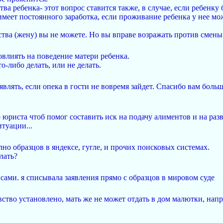
тва ребенка- этот вопрос ставится также, в случае, если ребенк
имеет постоянного заработка, если проживание ребенка у нее мо
ства (жену) вы не можете. Но вы вправе возражать против смены
влиять на поведение матери ребенка.
то-либо делать, или не делать.
дъявлять, если опека в гости не вовремя зайдет. Спасибо вам бол
 юриста чтоб помог составить иск на подачу алиментов и на разв
туации...
о образцов в яндексе, гугле, и прочих поисковых системах.
лать?
сами. я списывала заявления прямо с образцов в мировом суде
вство установлено, мать же не может отдать в дом малютки, нап