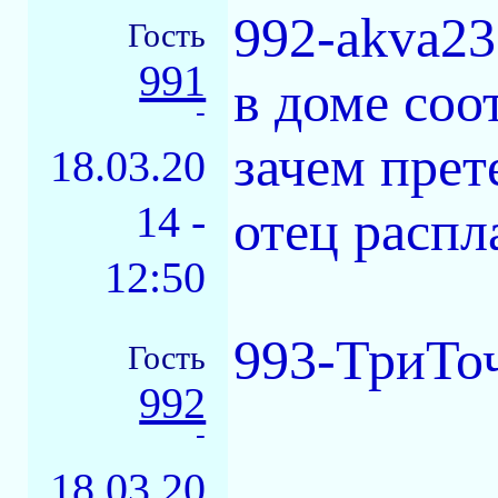
992-akva23
Гость
991
в доме соо
-
зачем прет
18.03.20
14 -
отец распл
12:50
993-ТриТоч
Гость
992
-
18.03.20