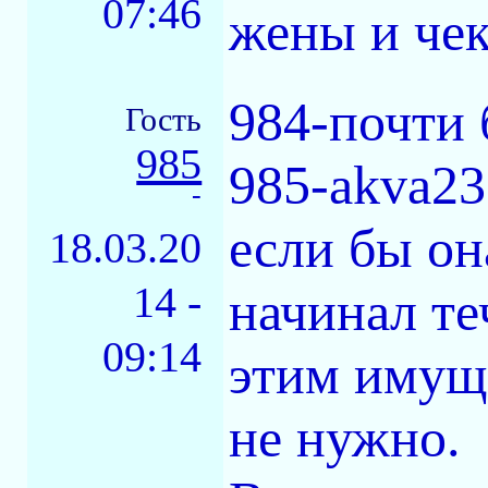
07:46
жены и чек
984-почти 
Гость
985
985-akva23
-
если бы он
18.03.20
14 -
начинал те
09:14
этим имуще
не нужно.