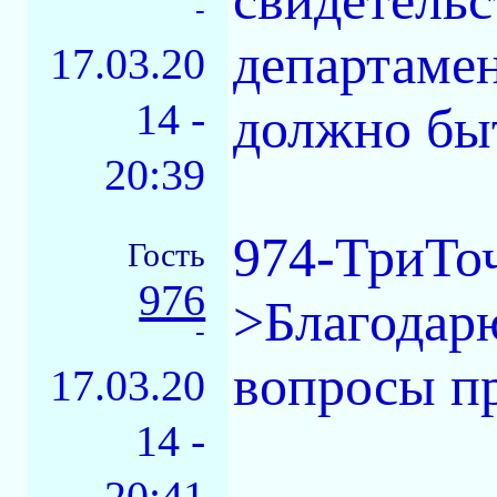
свидетельс
-
департамен
17.03.20
14 -
должно бы
20:39
974-ТриТо
Гость
976
>Благодарю
-
вопросы п
17.03.20
14 -
20:41