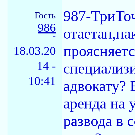
987-ТриТо
Гость
986
отаетап,на
-
проясняетс
18.03.20
14 -
специализ
10:41
адвокату? 
аренда на 
развода в 