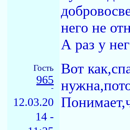
добровосв
него не от
А раз у нег
Вот как,с
Гость
965
нужна,пот
-
Понимает,ч
12.03.20
14 -