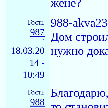
жене?
988-akva23
Гость
987
Дом строил
-
нужно дока
18.03.20
14 -
10:49
Благодарю,
Гость
988
то станови