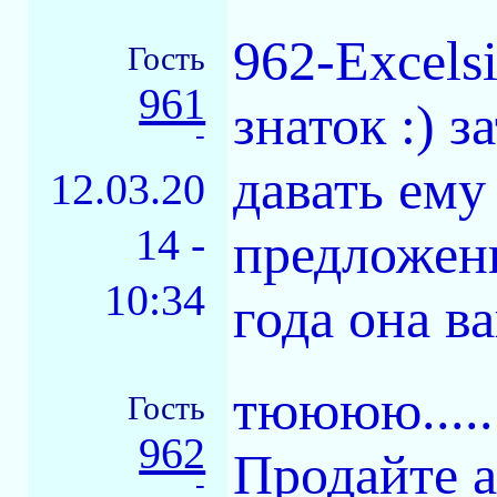
962-Excels
Гость
961
знаток :) 
-
давать ему
12.03.20
14 -
предложени
10:34
года она в
тюююю.....
Гость
962
Продайте а
-