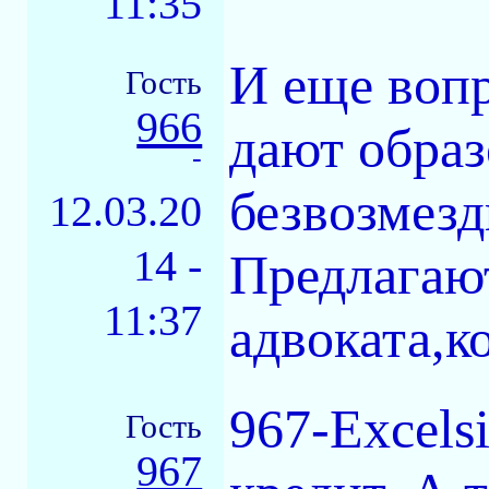
11:35
И еще вопр
Гость
966
дают образ
-
безвозмезд
12.03.20
14 -
Предлагают
11:37
адвоката,к
967-Excels
Гость
967