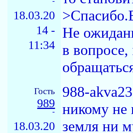
-
>Спасибо.
18.03.20
14 -
Не ожиданн
11:34
в вопросе,
обращаться
988-akva23
Гость
989
никому не 
-
земля ни м
18.03.20