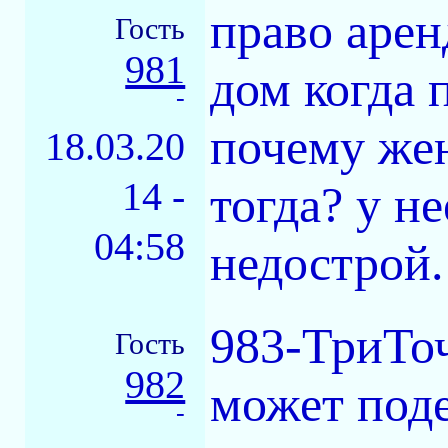
право арен
Гость
981
дом когда 
-
почему жен
18.03.20
14 -
тогда? у н
04:58
недострой.
983-ТриТо
Гость
982
может поде
-