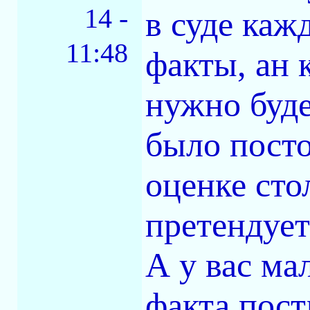
14 -
в суде каж
11:48
факты, ан 
нужно буде
было посто
оценке сто
претендует
А у вас мал
факта пост