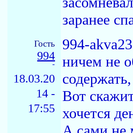
засомневал
заранее сп
994-akva23
Гость
994
ничем не о
-
содержать,
18.03.20
14 -
Вот скажит
17:55
хочется де
А сами не 