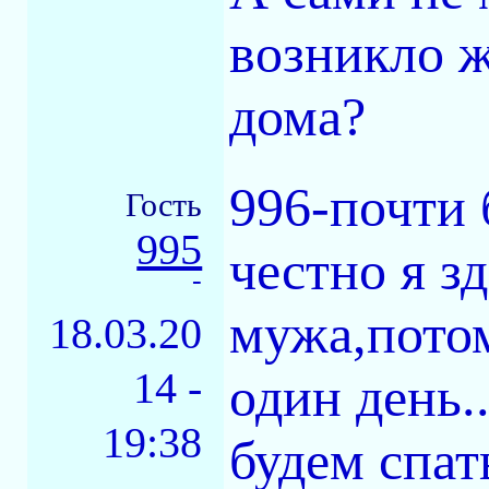
возникло 
дома?
996-почти 
Гость
995
честно я з
-
мужа,потом
18.03.20
14 -
один день.
19:38
будем спат