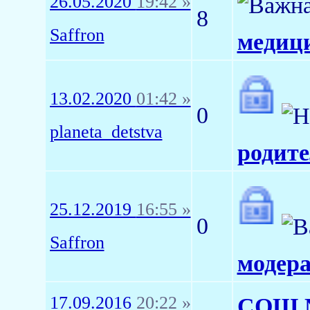
26.05.2020
19:42 »
8
Saffron
медиц
13.02.2020
01:42 »
0
planeta_detstva
родите
25.12.2019
16:55 »
0
Saffron
модера
17.09.2016
20:22 »
СОШ №