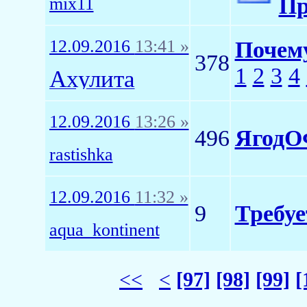
Пр
mix11
12.09.2016
13:41 »
Почему
378
1
2
3
4
Ахулита
12.09.2016
13:26 »
496
Ягод
rastishka
12.09.2016
11:32 »
9
Требуе
aqua_kontinent
<<
<
[97]
[98]
[99]
[