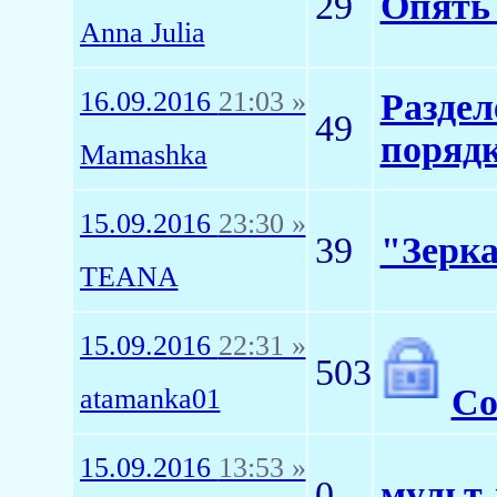
29
Опять 
Anna Julia
16.09.2016
21:03 »
Раздел
49
поряд
Mamashka
15.09.2016
23:30 »
39
"Зерк
TEANA
15.09.2016
22:31 »
503
С
atamanka01
15.09.2016
13:53 »
0
мульт-