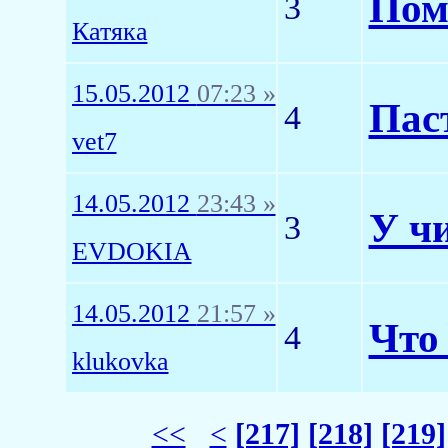
Пом
3
Катяка
15.05.2012
07:23 »
Пас
4
vet7
14.05.2012
23:43 »
У ч
3
EVDOKIA
14.05.2012
21:57 »
Что
4
klukovka
<<
<
[217]
[218]
[219]