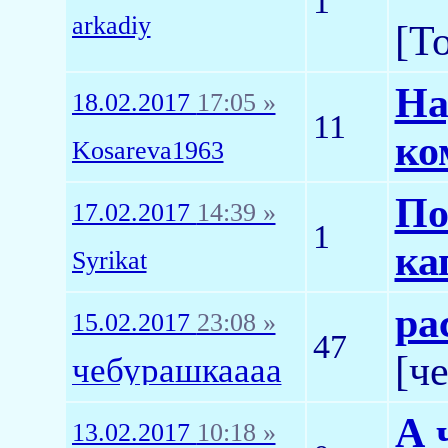
1
arkadiy
[T
На
18.02.2017
17:05 »
11
ко
Kosareva1963
По
17.02.2017
14:39 »
1
ка
Syrikat
ра
15.02.2017
23:08 »
47
[ч
чебурашкаааа
А 
13.02.2017
10:18 »