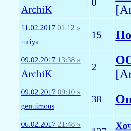
0
[A
ArchiK
11.02.2017
01:12 »
По
15
mriya
OO
09.02.2017
13:38 »
2
[A
ArchiK
09.02.2017
09:10 »
Оп
38
genuimous
06.02.2017
21:48 »
Хоч