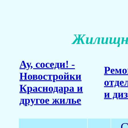
Жилищны
Ау, соседи! -
Ремо
Новостройки
отде
Краснодара и
и ди
другое жилье
С