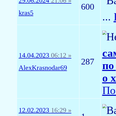
29.06.2024
21:06 »
600
kras5
...
са
14.04.2023
06:12 »
287
по
AlexKrasnodar69
о 
По
12.02.2023
16:29 »