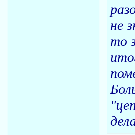
раз
не з
то 
ито
пом
Бол
"це
дел