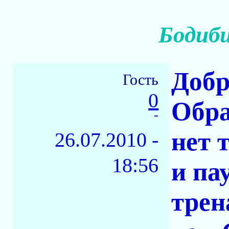
Бодиби
Добр
Гость
0
Обра
-
нет 
26.07.2010 -
18:56
и па
трен