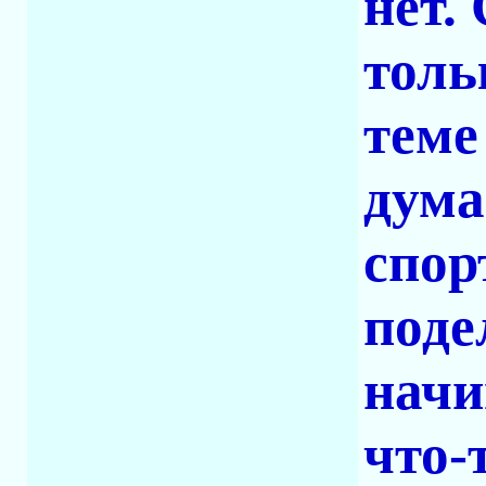
нет.
толь
теме
дума
спор
поде
начи
что-