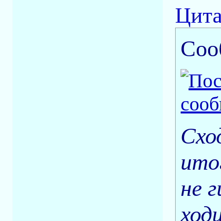
Цита
Соо
Схо
ито
не г
ход