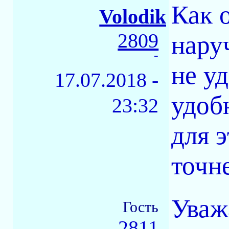
Как 
Volodik
2809
нару
-
не у
17.07.2018 -
удоб
23:32
для 
точн
Уваж
Гость
2811