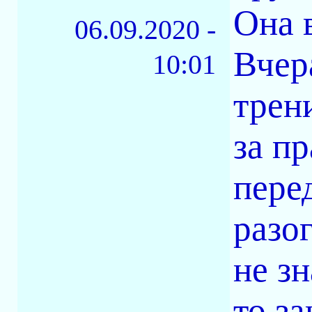
Она 
06.09.2020 -
Вчер
10:01
трен
за п
перед
разог
не зн
то з