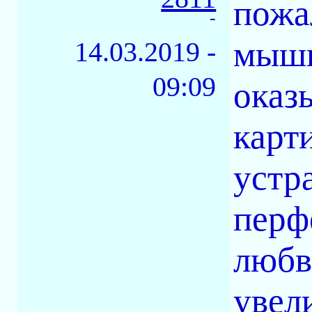
пожа
-
мышц
14.03.2019 -
09:09
оказ
карт
устра
перф
любв
увел