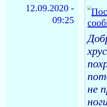
12.09.2020 -
09:25
Доб
хру
пох
пот
не 
ноги