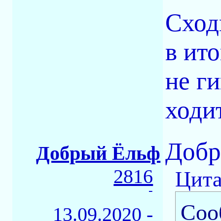
Сход
в ито
не ги
ходи
Добр
Добрый Ёльф
2816
Цита
-
Соо
13.09.2020 -