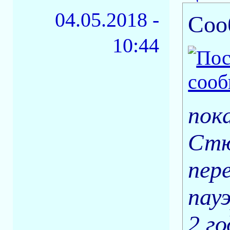
04.05.2018 -
Соо
10:44
пок
Стю
пер
пау
2 го