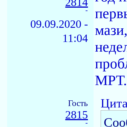
2814
перв
-
09.09.2020 -
мази,
11:04
неде
проб
МРТ..
Цита
Гость
2815
Соо
-