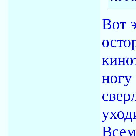
Вот 
осто
кино
ногу
свер
уход
Всем