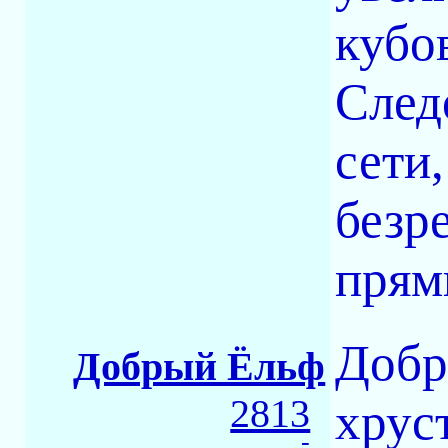
кубо
След
сети,
безр
прям
Добр
Добрый Ёльф
2813
хруст
-