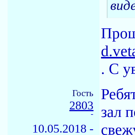
виде
Прош
d.ve
. С 
Ребя
Гость
2803
зал 
-
свеж
10.05.2018 -