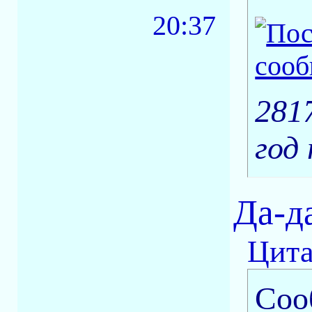
20:37
281
год 
Да-да
Цита
Соо