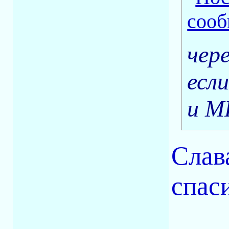
чер
есл
и МР
Слава
спас