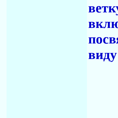
ветк
вклю
посв
виду