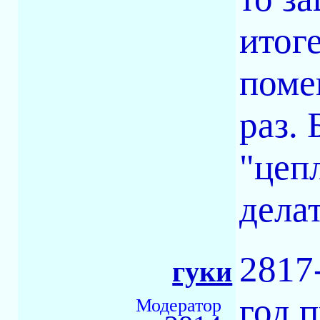
итог
поме
раз.
"цеп
дела
2817
гуки
год п
Модератор