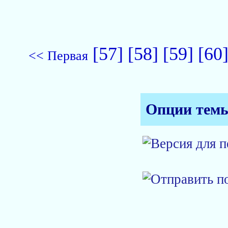
[57]
[58]
[59]
[60
<< Первая
Опции тем