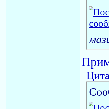
мази
Прим
Цита
Соо