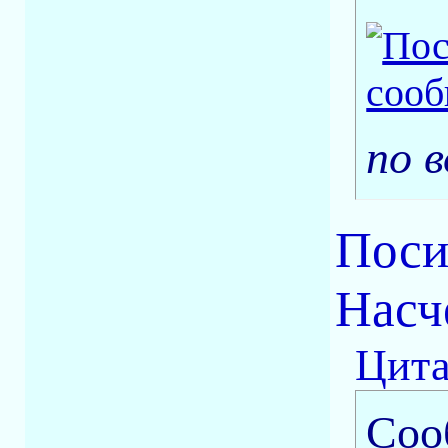
по в
Поси
Насч
Цита
Соо