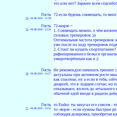
это или нет? Заранее всем спасибо!
Гость
72-если будешь совмешать, то мног
74
-
04.08.2010 - 12:58
Гость
72-морзе >
75
-
04.08.2010 - 13:33
1. Совмещать можно, о чём косвен
силовых тренировок ;))
Оптимальная частота тренировок з
уже после по ходу тренировок под
2. Стоит ли кушать спортпитание? 
рафинированного белка в организме
умиротворённым как я ;)
Гость
Не рекомендую начинать тренинг с 
76
-
04.08.2010 - 14:27
актуальны при активном росте мышц
как спасенье, ну а если в тебя, се
диареей, это в лудщем случае, но 
отказывают, вплоть до летального 
обычной едой вводи в рацион доба
Гость
то Endru: ты запугал его совсем - т
77
-
04.08.2010 - 14:55
то: морзе - если нужны быстрые ре
соблюдая дозировку, приобретая ка