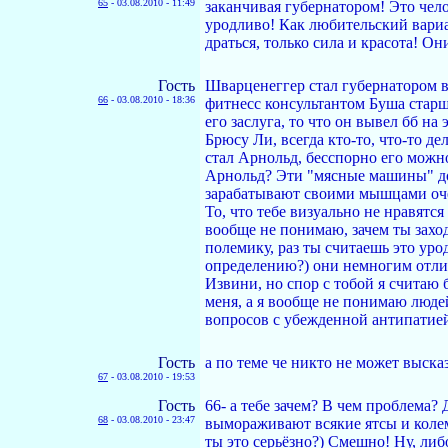
65
-
03.08.2010 - 11:49
заканчивая губернатором! Это чел
уродливо! Как любительский вариан
драться, только сила и красота! О
Гость
Шварценеггер стал губернатором в 
66
-
03.08.2010 - 18:36
фитнесс консультантом Буша старше
его заслуга, то что он вывел бб на
Брюсу Ли, всегда кто-то, что-то д
стал Арнольд, бесспорно его можно
Арнольд? Эти "мясные машины" до
зарабатывают своими мышцами оче
То, что тебе визуально не нравятся
вообще не понимаю, зачем ты захо
полемику, раз ты считаешь это ур
определению?) они немногим отли
Извини, но спор с тобой я считаю
меня, а я вообще не понимаю люде
вопросов с убежденной антипатией
Гость
а по теме че никто не может высказ
67
-
03.08.2010 - 19:53
Гость
66- а тебе зачем? В чем проблема?
68
-
03.08.2010 - 23:47
вымораживают всякие ятсы и колем
ты это серьёзно?) Смешно! Ну, либ