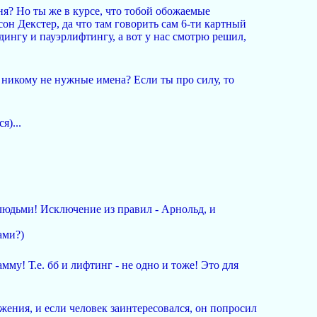
я? Но ты же в курсе, что тобой обожаемые
н Декстер, да что там говорить сам 6-ти картный
ингу и пауэрлифтингу, а вот у нас смотрю решил,
и никому не нужные имена? Если ты про силу, то
я)...
людьми! Исключение из правил - Арнольд, и
ами?)
му! Т.е. бб и лифтинг - не одно и тоже! Это для
жения, и если человек заинтересовался, он попросил