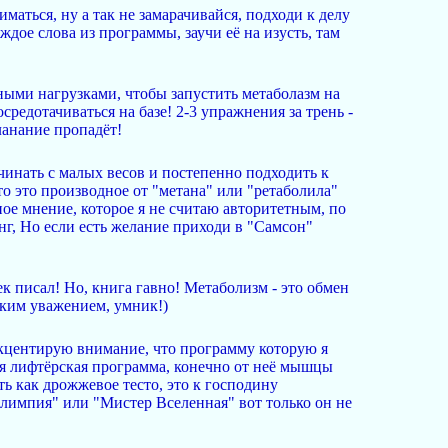
маться, ну а так не замарачивайся, подходи к делу
ждое слова из программы, заучи её на изусть, там
енными нагрузками, чтобы запустить метаболазм на
редотачиваться на базе! 2-3 упражнения за трень -
ланание пропадёт!
ачинать с малых весов и постепенно подходить к
то это производное от "метана" или "ретаболила"
ное мнение, которое я не считаю авторитетным, по
нг, Но если есть желание приходи в "Самсон"
ек писал! Но, книга гавно! Метаболизм - это обмен
иким уважением, умник!)
акцентирую внимание, что программу которую я
кая лифтёрская программа, конечно от неё мышцы
ть как дрожжевое тесто, это к господину
Олимпия" или "Мистер Вселенная" вот только он не