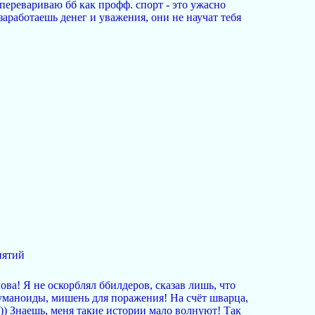
перевариваю бб как профф. спорт - это ужасно
заработаешь денег и уважения, они не научат тебя
нятий
ова! Я не оскорблял ббилдеров, сказав лишь, что
уманоиды, мишень для поражения! На счёт шварца,
))) Знаешь, меня такие истории мало волнуют! Так