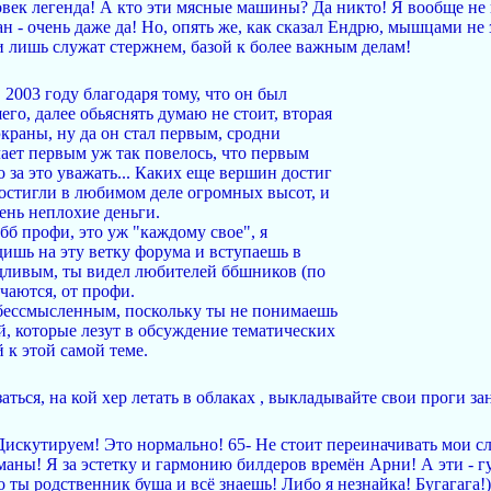
овек легенда! А кто эти мясные машины? Да никто! Я вообще не 
 - очень даже да! Но, опять же, как сказал Ендрю, мышцами не 
ни лишь служат стержнем, базой к более важным делам!
2003 году благодаря тому, что он был
го, далее обьяснять думаю не стоит, вторая
 экраны, ну да он стал первым, сродни
елает первым уж так повелось, что первым
 за это уважать... Каких еще вершин достиг
стигли в любимом деле огромных высот, и
нь неплохие деньги.
 бб профи, это уж "каждому свое", я
дишь на эту ветку форума и вступаешь в
одливым, ты видел любителей ббшников (по
чаются, от профи.
 бессмысленным, поскольку ты не понимаешь
й, которые лезут в обсуждение тематических
 к этой самой теме.
аться, на кой хер летать в облаках , выкладывайте свои проги за
 Дискутируем! Это нормально! 65- Не стоит переиначивать мои сл
аны! Я за эстетку и гармонию билдеров времён Арни! А эти - г
о ты родственник буша и всё знаешь! Либо я незнайка! Бугагага!