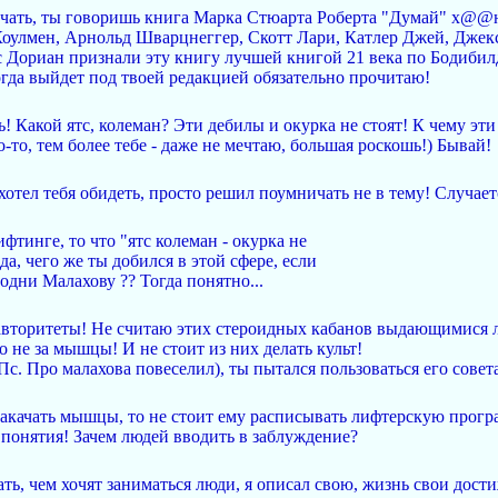
олчать, ты говоришь книга Марка Стюарта Роберта "Думай" х@@н
Коулмен, Арнольд Шварцнеггер, Скотт Лари, Катлер Джей, Джексо
Дориан признали эту книгу лучшей книгой 21 века по Бодибилд
огда выйдет под твоей редакцией обязательно прочитаю!
 Какой ятс, колеман? Эти дебилы и окурка не стоят! К чему эт
-то, тем более тебе - даже не мечтаю, большая роскошь!) Бывай!
отел тебя обидеть, просто решил поумничать не в тему! Случаетс
ифтинге, то что "ятс колеман - окурка не
да, чего же ты добился в этой сфере, если
дни Малахову ?? Тогда понятно...
 авторитеты! Не считаю этих стероидных кабанов выдающимися 
о не за мышцы! И не стоит из них делать культ!
Пс. Про малахова повеселил), ты пытался пользоваться его совет
накачать мышцы, то не стоит ему расписывать лифтерскую програм
 понятия! Зачем людей вводить в заблуждение?
ть, чем хочят заниматься люди, я описал свою, жизнь свои дости