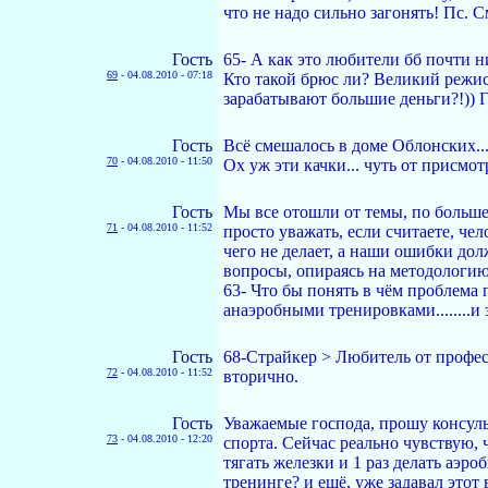
что не надо сильно загонять! Пс. С
Гость
65- А как это любители бб почти н
69
-
04.08.2010 - 07:18
Кто такой брюс ли? Великий режис
зарабатывают большие деньги?!)) 
Гость
Всё смешалось в доме Облонских..
70
-
04.08.2010 - 11:50
Ох уж эти качки... чуть от присмот
Гость
Мы все отошли от темы, по большей
71
-
04.08.2010 - 11:52
просто уважать, если считаете, чел
чего не делает, а наши ошибки дол
вопросы, опираясь на методологию
63- Что бы понять в чём проблема 
анаэробными тренировками........и
Гость
68-Страйкер > Любитель от профес
72
-
04.08.2010 - 11:52
вторично.
Гость
Уважаемые господа, прошу консуль
73
-
04.08.2010 - 12:20
спорта. Сейчас реально чувствую, 
тягать железки и 1 раз делать аэр
тренинге? и ещё, уже задавал этот 