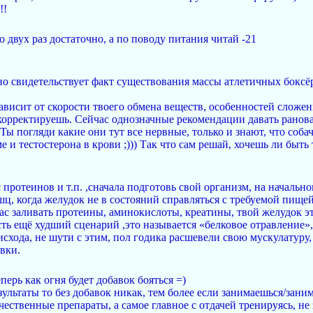
!!
о двух раз достаточно, а по поводу питания читай -21
но свидетельствует факт существования массы атлетичных боксёр
ависит от скорости твоего обмена веществ, особенностей сложен
корректируешь. Сейчас однозначные рекомендации давать ранова
Ты погляди какие они тут все нервные, только и знают, что соба
 и тестостерона в крови ;))) Так что сам решай, хочешь ли быт
протеинов и т.п. ,сначала подготовь свой организм, на начально
, когда желудок не в состояний справляться с требуемой пищей,
йчас заливать протеины, аминокислоты, креатины, твой желудок эт
есть ещё худший сценарий ,это называется «белковое отравление»
исхода, не шути с этим, пол годика расшевели свою мускулатуру,
вки.
еперь как огня будет добавок бояться =)
зультаты то без добавок никак, тем более если занимаешься/зани
чественные препараты, а самое главное с отдачей тренируясь, н