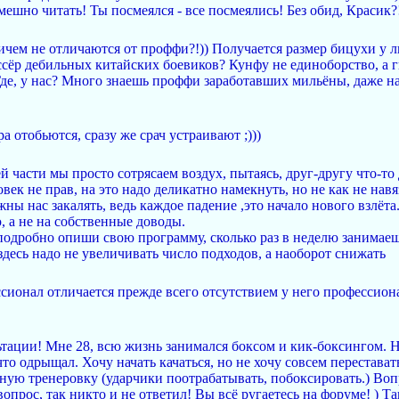
мешно читать! Ты посмеялся - все посмеялись! Без обид, Красик?
ичем не отличаются от проффи?!)) Получается размер бицухи у л
сёр дебильных китайских боевиков? Кунфу не единоборство, а г
Где, у нас? Много знаешь проффи заработавших мильёны, даже на
.
ра отобьются, сразу же срач устраивают ;)))
 части мы просто сотрясаем воздух, пытаясь, друг-другу что-то 
овек не прав, на это надо деликатно намекнуть, но не как не нав
жны нас закалять, ведь каждое падение ,это начало нового взлёт
, а не на собственные доводы.
подробно опиши свою программу, сколько раз в неделю занимаешь
 здесь надо не увеличивать число подходов, а наоборот снижать
сионал отличается прежде всего отсутствием у него профессиона
тации! Мне 28, всю жизнь занимался боксом и кик-боксингом. Н
что одрыщал. Хочу начать качаться, но не хочу совсем перестава
обную тренеровку (ударчики поотрабатывать, побоксировать.) Воп
вопрос, так никто и не ответил! Вы всё ругаетесь на форуме! ) 