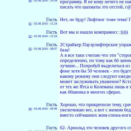
60
-
02.08.2010 - 10:34
программу. Я не кому нечего не на
писать что шахматы это отстой, г
Гость
Нет, не буду! Лифтинг тоже тема! 
61
-
02.08.2010 - 11:24
Гость
Вот мы и нашли компрамисс :)))))
62
-
02.08.2010 - 13:18
Гость
2Страйкер Пауэрлифтерские упражн
63
-
03.08.2010 - 08:07
база!
А я все таки считаю что эти "сте
определению, по тому как бб зани
лучшие... Попробуй выделиться из 
фоне хотя бы 50 человек - это буде
какому режиму они следуют ежедне
может заслуживать уважение? Кста
от тех же Ятса и Колемана лишь в 
как ббшника в многих сферах.
Гость
Хорошо, что прикрепили тему, срач
64
-
03.08.2010 - 09:49
увеличиваю вес, а вот с жимом бед
вместо сейчашних жим-спина-ноги 
Гость
62- Арнольд это человек другого с