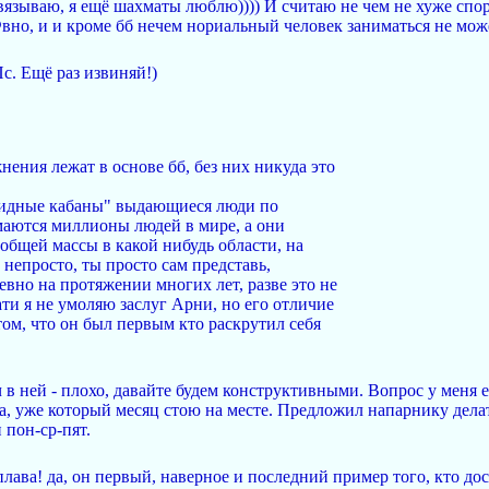
вязываю, я ещё шахматы люблю)))) И считаю не чем не хуже спор
@вно, и и кроме бб нечем нориальный человек заниматься не мож
Пс. Ещё раз извиняй!)
ения лежат в основе бб, без них никуда это
роидные кабаны" выдающиеся люди по
маются миллионы людей в мире, а они
общей массы в какой нибудь области, на
т непросто, ты просто сам представь,
вно на протяжении многих лет, разве это не
ти я не умоляю заслуг Арни, но его отличие
том, что он был первым кто раскрутил себя
 в ней - плохо, давайте будем конструктивными. Вопрос у меня е
а, уже который месяц стою на месте. Предложил напарнику делат
пон-ср-пят.
плава! да, он первый, наверное и последний пример того, кто д