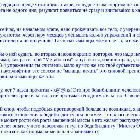
сердца или ещё что-нибудь этакое, то лудше этим спортом не зани
а не одного дня, результат появиться не сразу и вчитывайся в ка
 сейчас, на начальном этапе, надо прокачивать всё тело, с умер
уж потом, через пару месяцев уменьшать кол-во упражнений и сос
та ничерта не получишь! Так качать мышцы можно лет 5, всё же
 бы о ней судить, во вторых я неоднократно повторял, что надо н
ми, как раз и твой "Метаболазм" запуститься, извини правда, ч
 3-4 упражнения ты считаешь, мало ну что же это твоё субъектив
о пауэрлифтинг это совсем не "мышцы качать" это силовой трени
равильно «мышцы качать»
ту, лет 7 назад прочитал - х@@ня! Это про бодибилдинг, челелов
про телостроительство, а не про тяжестеподнимательство! С вел
ый спор, чтобы подобных противоречий больше не возникала, я 
е кокого отношения к бодибилдингу она не имеет ,это классичес
а не может рости без роста мышечной массы а кто желает распухну
ько лет опыта у него наверняка титул по бодибилдингу "Мистер 
 и показать как нормальные пацаны занимаются