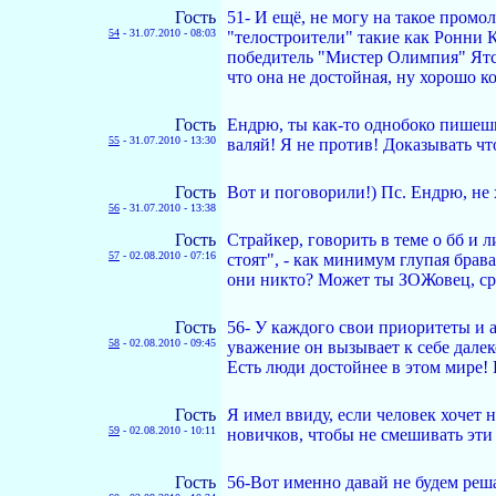
Гость
51- И ещё, не могу на такое пром
54
-
31.07.2010 - 08:03
"телостроители" такие как Ронни 
победитель "Мистер Олимпия" Ятс 
что она не достойная, ну хорошо к
Гость
Ендрю, ты как-то однобоко пишешь!
55
-
31.07.2010 - 13:30
валяй! Я не против! Доказывать что
Гость
Вот и поговорили!) Пс. Ендрю, не х
56
-
31.07.2010 - 13:38
Гость
Страйкер, говорить в теме о бб и л
57
-
02.08.2010 - 07:16
стоят", - как минимум глупая брава
они никто? Может ты ЗОЖовец, сро
Гость
56- У каждого свои приоритеты и
58
-
02.08.2010 - 09:45
уважение он вызывает к себе далек
Есть люди достойнее в этом мире! 
Гость
Я имел ввиду, если человек хочет 
59
-
02.08.2010 - 10:11
новичков, чтобы не смешивать эти
Гость
56-Вот именно давай не будем реша