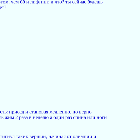
том, чем бб и лифтинг, и что? ты сейчас будешь
ет?
сть: присед и становая медленно, но верно
ь жим 2 раза в неделю а один раз спина или ноги
остигнул таких вершин, начиная от олимпии и