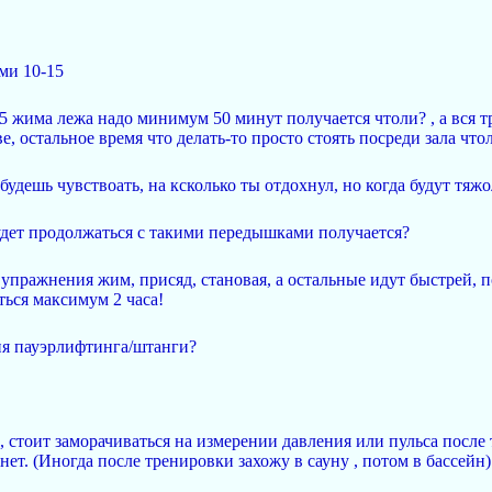
ми 10-15
5/5 жима лежа надо минимум 50 минут получается чтоли? , а вся т
, остальное время что делать-то просто стоять посреди зала что
будешь чувствоать, на ксколько ты отдохнул, но когда будут тяж
будет продолжаться с такими передышками получается?
упражнения жим, присяд, становая, а остальные идут быстрей, п
ться максимум 2 часа!
ия пауэрлифтинга/штанги?
 стоит заморачиваться на измерении давления или пульса после т
 нет. (Иногда после тренировки захожу в сауну , потом в бассейн)