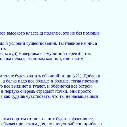
ов высокого класса (я полагаю, это не без помощи
ия и условий существования. Ты главное начни, а
то.
читься ;))) Наверняка всему виной переизбыток
ь таким невыдержанным как они, или таким
м этапе будет хватать обычной пищи (-21), Добавки
 а белка надо всё больше и больше, тогда протеин
о всё выкинет в туалет, и обернется всё острой
, в первую очередь страдают почки, они просто
 а как будешь чувствовать, что ты не насыщаешься
мался спортом отклик на них будет эффективнее,
е забывая про режим дня, полноценный сон прибавка