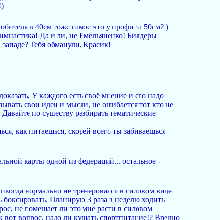
!)
юбителя в 40см тоже самое что у профи за 50см?!)
имнастика! Да и ли, не Емельяненко! Билдеры
 западе? Тебя обманули, Красик!
доказать, У каждого есть своё мнение и его надо
язывать свои идеи и мысли, не ошибается тот кто не
а. Давайте по существу разбирать тематические
ся, как питаешься, скорей всего ты забиваешься
льной карты одной из федераций... остальное -
икогда нормально не тренеровался в силовом виде
ть боксировать. Планирую 3 раза в неделю ходить
рос, не помешает ли это мне расти в силовом
Так вот вопрос, надо ли кушать спортпитание!? Вредно