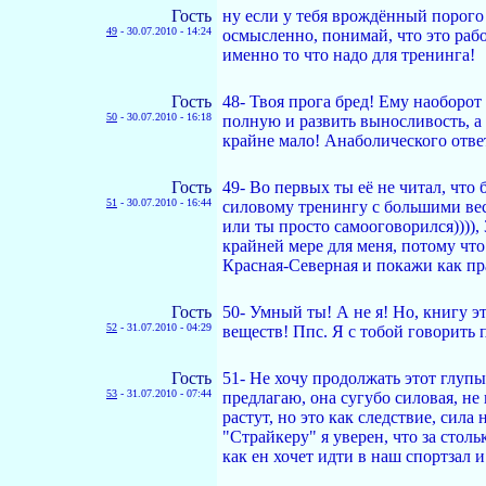
Гость
ну если у тебя врождённый порого 
49
-
30.07.2010 - 14:24
осмысленно, понимай, что это работ
именно то что надо для тренинга!
Гость
48- Твоя прога бред! Ему наоборот
50
-
30.07.2010 - 16:18
полную и развить выносливость, а 
крайне мало! Анаболического отве
Гость
49- Во первых ты её не читал, что
51
-
30.07.2010 - 16:44
силовому тренингу с большими веса
или ты просто самооговорился)))),
крайней мере для меня, потому чт
Красная-Северная и покажи как п
Гость
50- Умный ты! А не я! Но, книгу э
52
-
31.07.2010 - 04:29
веществ! Ппс. Я с тобой говорить 
Гость
51- Не хочу продолжать этот глуп
53
-
31.07.2010 - 07:44
предлагаю, она сугубо силовая, н
растут, но это как следствие, сил
"Страйкеру" я уверен, что за стол
как ен хочет идти в наш спортзал