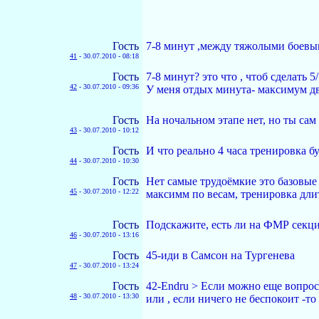
Гость
7-8 минут ,между тяжолыми боевы
41
-
30.07.2010 - 08:18
Гость
7-8 минут? это что , чтоб сделать 
42
-
30.07.2010 - 09:36
У меня отдых минута- максимум две
Гость
На ночальном этапе нет, но ты сам 
43
-
30.07.2010 - 10:12
Гость
И что реально 4 часа тренировка 
44
-
30.07.2010 - 10:30
Гость
Нет самые трудоёмкие это базовые 
45
-
30.07.2010 - 12:22
максимм по весам, тренировка дли
Гость
Подскажите, есть ли на ФМР секц
46
-
30.07.2010 - 13:16
Гость
45-иди в Самсон на Тургенева
47
-
30.07.2010 - 13:24
Гость
42-Endru > Если можно еще вопрос,
48
-
30.07.2010 - 13:30
или , если ничего не беспокоит -то