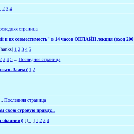
1
2
3
4
оследняя страница
й и их совместимость" в 14 часов ОНЛАЙН лекция (вход 200
hanks]
1
2
3
4
5
2
3
4
5
...
Последняя страница
аться. Зачем?
1
2
...
Последняя страница
м свою суровую правду...
 обаянии))
[1_1]
1
2
3
4