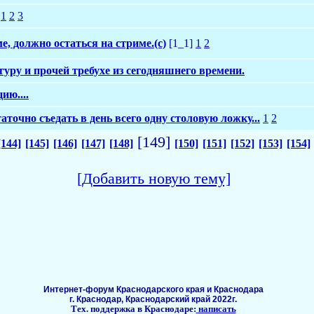
1
2
3
е, должно остаться на стриме.(с)
[1_1]
1
2
 гуру и прочей требухе из сегодняшнего времени.
ю....
аточно съедать в день всего одну столовую ложку...
1
2
[149]
[144]
[145]
[146]
[147]
[148]
[150]
[151]
[152]
[153]
[154]
[Добавить новую тему]
Интернет-форум Краснодарского края и Краснодара
г. Краснодар, Краснодарский край 2022г.
Тех. поддержка в Краснодаре:
написать