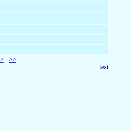
>
>>
test