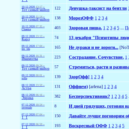
10.12.2020
13:17 »
122
Девушка-таксист на бентли
Тот самый майор
10.12.2020
11:14 »
138
МорозОФФ
1
2
3
4
Тот самый майор
10.12.2020
07:35 »
403
Здоровая пища.
1
2
3
4
5
...
П
Chaema
09.12.2020
23:13 »
74
13 декабря "Психотипы люде
Карл
09.12.2020
17:04 »
165
Не дураки и не дороги...
[NoT
Izo_lda
09.12.2020
16:31 »
223
Сострадание. Сочувствие.
1
Имамоглы
09.12.2020
09:24 »
57
Стремиться, расти и развив
Тот самый майор
09.12.2020
00:01 »
139
ЗдорОфф!
1
2
3
4
sofia
08.12.2020
23:59 »
131
Оффнем)
[arlena]
1
2
3
4
Астра
08.12.2020
06:16 »
382
Беcперспективняк?
1
2
3
4
5
Эврика
07.12.2020
18:54 »
8
И дней грядущих, готовян на
invernale
07.12.2020
07:04 »
150
Давайте лучше поговорим об
1_1
07.12.2020
06:59 »
193
Воскресный ОФФ
1
2
3
4
5
1_1