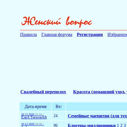
Правила
Главная форума
Регистрация
Избранно
Свадебный переполох
Красота (домашний уход, 
Дата-время
Re:
10.12.2020
21:14 »
24
Семейные чаепития (для тех 
ЁлкА ТигровАЯ
10.12.2020
18:28 »
96
Блогеры-миллионники
1
2
3
1_1