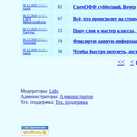
06.12.2020
15:15 »
82
СвечОФФ субботний. Вечер
maxik
06.12.2020
10:42 »
67
Всё, что происходит на стрим
ГИД
микрорайона
06.12.2020
08:10 »
23
Пару слов о мастер классах,
Гондурас
05.12.2020
20:22 »
19
Фиксирую данную информаци
Votonokak
05.12.2020
20:10 »
50
Чтобы быстро похудеть, дост
maxik
<<
<
Модераторы:
Lido
Aдминистраторы:
Администратор
Тех. поддержка:
Тех. поддержка