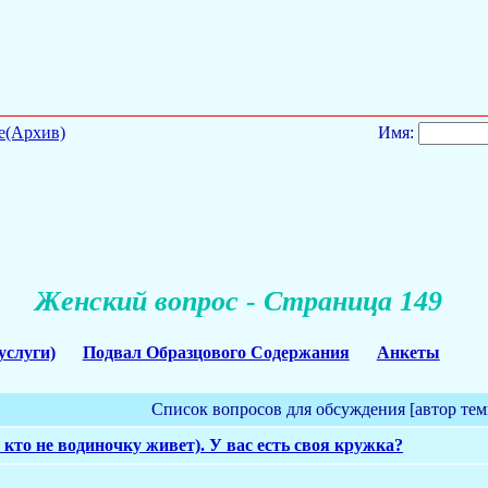
е(Архив)
Имя:
Женский вопрос - Страница 149
услуги)
Подвал Образцового Содержания
Анкеты
Список вопросов для обсуждения [автор тем
кто не водиночку живет). У вас есть своя кружка?