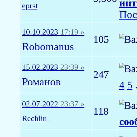
инт
eprst
Пос
10.10.2023
17:19 »
105
Robomanus
15.02.2023
23:39 »
247
Романов
4
5
.
02.07.2022
23:37 »
118
Rechlin
соо