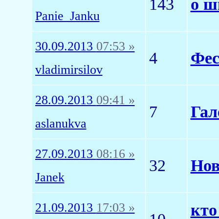
143
о ш
Panie_Janku
30.09.2013
07:53 »
4
Фес
vladimirsilov
28.09.2013
09:41 »
7
Гал
aslanukva
27.09.2013
08:16 »
32
Нов
Janek
21.09.2013
17:03 »
кто