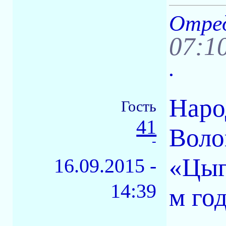
Отред
07:1
.
Наро
Гость
41
Воло
-
«Цыг
16.09.2015 -
14:39
м го