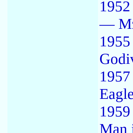
1952
— Мэ
1955
Godi
1957
Eagl
1959
Man 