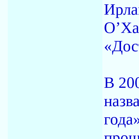
Ирла
О’Ха
«Дос
В 20
назв
года
прош