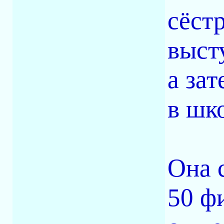
сёст
выст
а за
в шк
Она 
50 ф