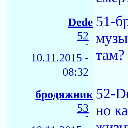
51-б
Dede
52
музы
-
там? 
10.11.2015 -
08:32
52-De
бродяжник
53
но к
-
жизн