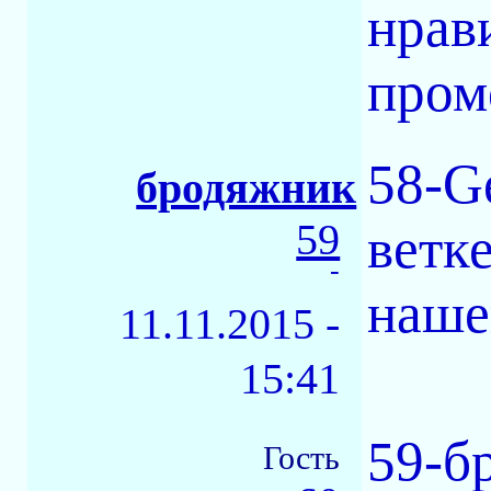
нрав
промо
58-Ge
бродяжник
59
ветк
-
наше
11.11.2015 -
15:41
59-б
Гость