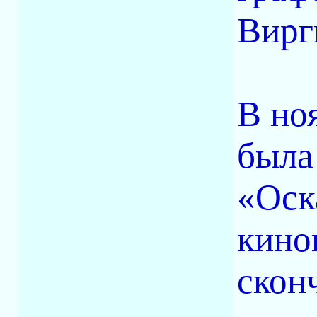
Вирг
В но
была
«Оск
кино
скон