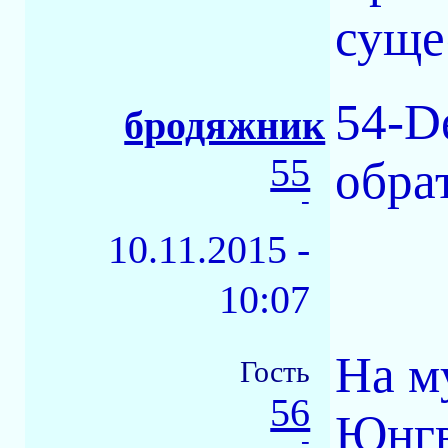
суще
54-D
бродяжник
55
обрат
-
10.11.2015 -
10:07
На м
Гость
56
Юнгв
-