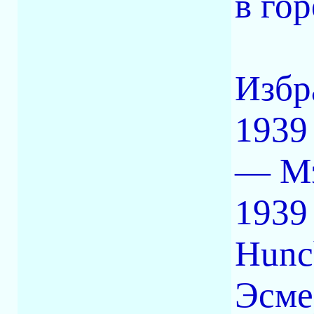
в го
Избр
1939
— Мэ
1939
Hunc
Эсме