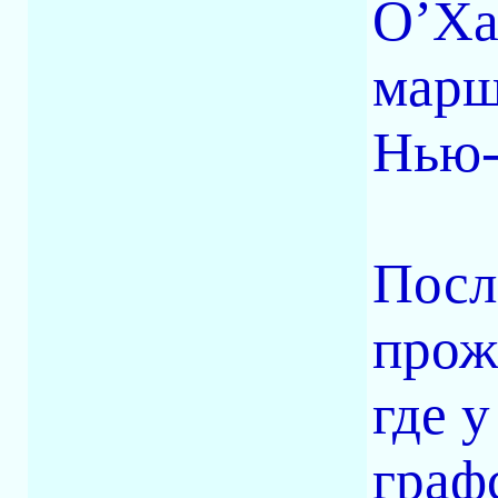
О’Ха
марш
Нью-
Посл
прож
где 
граф