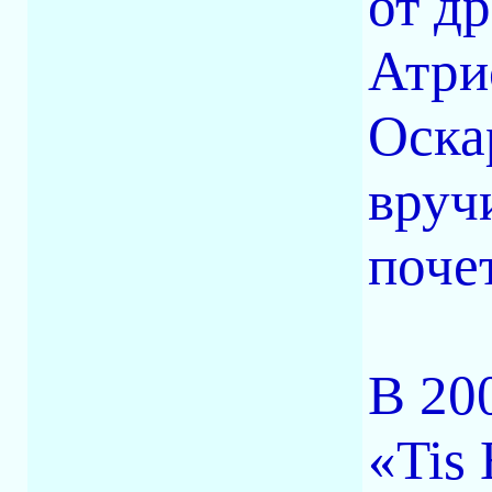
от д
Атри
Оска
вруч
поче
В 20
«Tis 