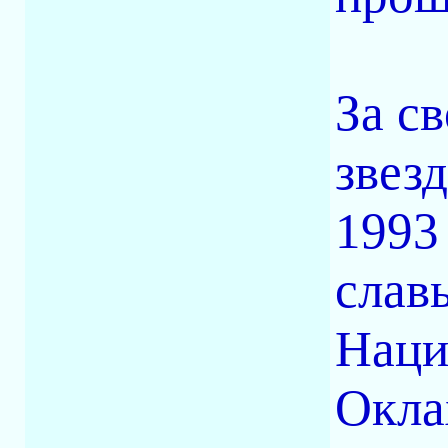
За с
звезд
1993
слав
Наци
Окла