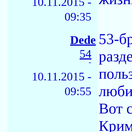
10.11.2015 -
09:35
53-б
Dede
54
разд
-
поль
10.11.2015 -
люби
09:55
Вот 
Крим