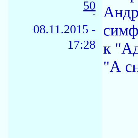
50
Андр
-
симф
08.11.2015 -
17:28
к "А
"А с