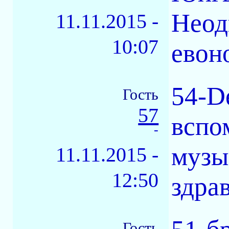
Неод
11.11.2015 -
10:07
евон
54-D
Гость
57
вспо
-
музы
11.11.2015 -
12:50
здра
Гость