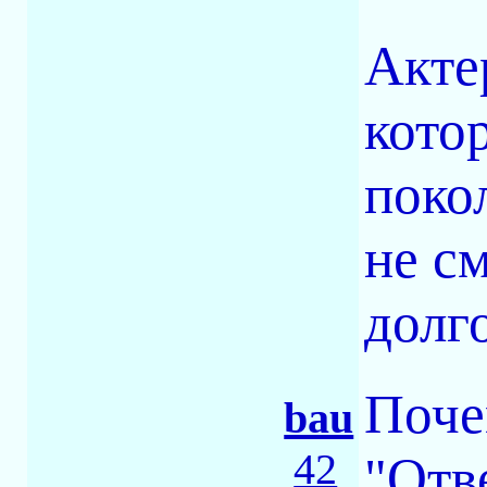
Акте
кото
поко
не с
долг
Поче
bau
42
"Отв