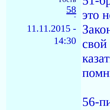
51-б
58
это 
-
Зако
11.11.2015 -
14:30
свой
казат
помни
56-п