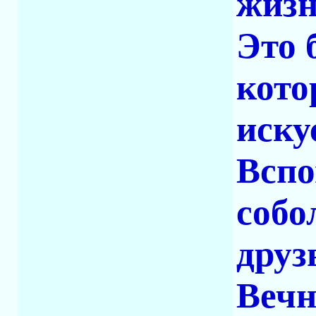
жизн
Это 
кото
иску
Вспо
собо
друз
Вечн