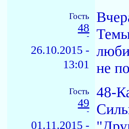
Вчер
Гость
48
Темы
-
люби
26.10.2015 -
13:01
не п
48-К
Гость
49
Силь
-
"Дру
01.11.2015 -