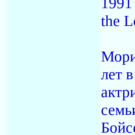
1991
the 
Мори
лет 
актр
семь
Бойс