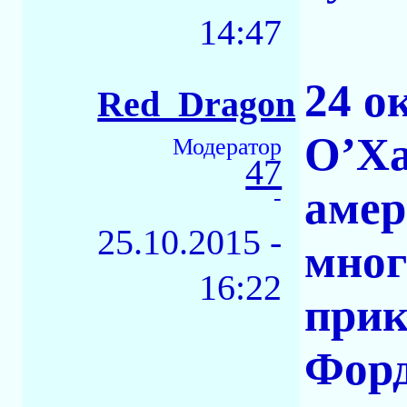
14:47
24 о
Red_Dragon
О’Ха
Модератор
47
амер
-
25.10.2015 -
мног
16:22
прик
Форд