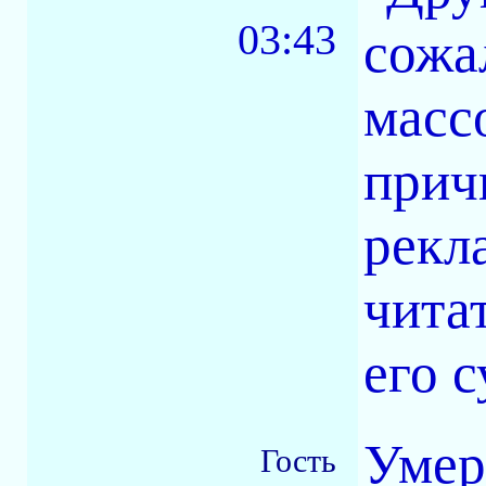
03:43
сожа
масс
прич
рекл
чита
его 
Умер
Гость