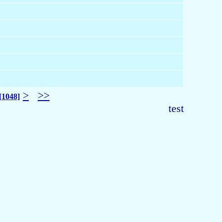
>
>>
[1048]
test