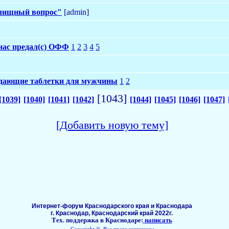
лищный вопрос"
[admin]
нас предал(с) ОФФ
1
2
3
4
5
ждающие таблетки для мужчины
1
2
[1043]
[1039]
[1040]
[1041]
[1042]
[1044]
[1045]
[1046]
[1047]
[Добавить новую тему]
Интернет-форум Краснодарского края и Краснодара
г. Краснодар, Краснодарский край 2022г.
Тех. поддержка в Краснодаре:
написать
Copyright ©, Все права защищены