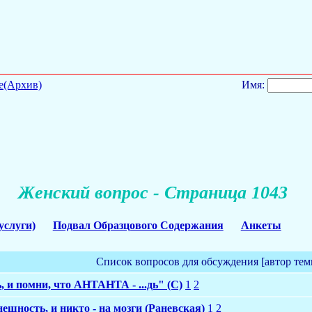
е(Архив)
Имя:
Женский вопрос - Страница 1043
услуги)
Подвал Образцового Содержания
Анкеты
Список вопросов для обсуждения [автор тем
, и помни, что АНТАНТА - ...дь" (С)
1
2
шность, и никто - на мозги (Раневская)
1
2