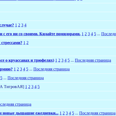
случае?
1
2
3
4
и с его ни со своими. Кидайте помидорами.
1
2
3
4
5
...
Последн
 стрессами?
1
2
все о круассанах и трюфелях)
1
2
3
4
5
...
Последняя страница
армию?
1
2
3
4
5
...
Последняя страница
5
...
Последняя страница
А ТигровАЯ]
1
2
3
4
5
следняя страница
ли новые дышащие ежедневки...
1
2
3
4
5
...
Последняя страница