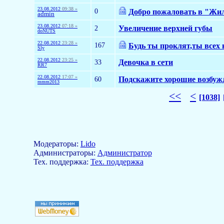
23.08.2012
09:38 »
0
Добро пожаловать в "Жи
admin
23.08.2012
07:18 »
2
Увеличение верхней губы
doNUTS
22.08.2012
23:28 »
167
Будь ты проклят,ты всех 
Sly
22.08.2012
23:25 »
33
Девочка в сети
RR7
22.08.2012
17:07 »
60
Подскажите хорошие возбу
mmm2013
<<
<
[1038]
Модераторы:
Lido
Aдминистраторы:
Администратор
Тех. поддержка:
Тех. поддержка