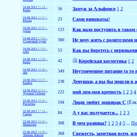
24.08.2012
22:18 »
56
Замуж за Альфонсо
1
2
Kukla
24.08.2012
21:57 »
23
Сами виноваты!
Беська
24.08.2012
20:25 »
123
Как надо поступить в таком 
jydina
24.08.2012
17:06 »
300
Не хочу жить с родителями н
Солнечный лучик
24.08.2012
17:03 »
53
Как вы боретесь с нервными
sofia
24.08.2012
12:58 »
42
Корейская косметика
1
2
Kukla
24.08.2012
10:49 »
349
Неутонченное питание (а то 
alfa
24.08.2012
10:37 »
238
Девушки, а вы бы пошли в 
Бамбра
24.08.2012
01:02 »
222
мой дом,моя крепость
1
2
3
4
Луговая Собачка
23.08.2012
19:45 »
194
Люди любят доширак С
[Ёлк
Рассветка
23.08.2012
17:24 »
84
А у вас получается...
1
2
3
Cанчес
23.08.2012
16:56 »
308
В чем разница?
1
2
3
4
5
...
По
Шапокляк
23.08.2012
13:09 »
368
Свежесть, заметная всем, и
Любовь Каксон