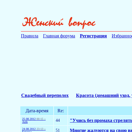
Правила
Главная форума
Регистрация
Избранно
Свадебный переполох
Красота (домашний уход, 
Дата-время
Re:
25.08.2012
00:15 »
44
"Учись без промаха стрелять
Azik
24.08.2012
23:13 »
51
Многие жалуются на свою вне
Березка