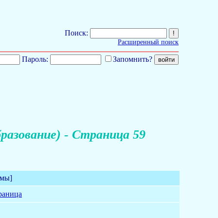
Поиск:
Расширенный поиск
Пароль:
Запомнить?
разование) - Страница 59
емы]
раница