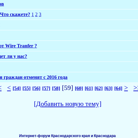
ов
 Что скажете?
1
2
3
т Wire Tranfer ?
дет ли у нас?
 граждан отменят с 2016 года
<
<
[59]
>
>
[54]
[55]
[56]
[57]
[58]
[60]
[61]
[62]
[63]
[64]
[Добавить новую тему]
Интернет-форум Краснодарского края и Краснодара