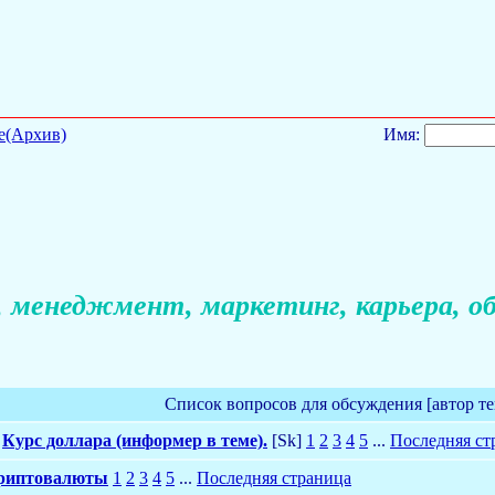
е(Архив)
Имя:
 менеджмент, маркетинг, карьера, об
Список вопросов для обсуждения [автор т
Курс доллара (информер в теме).
[Sk]
1
2
3
4
5
...
Последняя ст
криптовалюты
1
2
3
4
5
...
Последняя страница