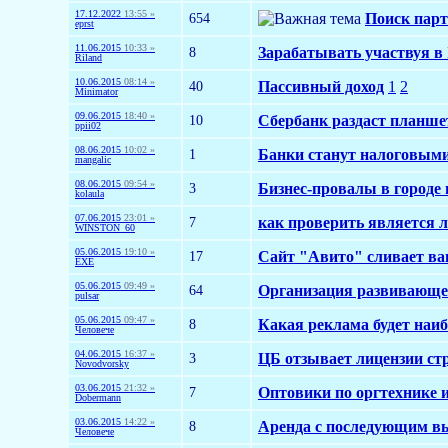
17.12.2022
13:55 »
654
Поиск парт
eprst
11.06.2015
10:33 »
8
Зарабатывать участвуя в
Riland
10.06.2015
08:14 »
40
Пассивный доход
1
2
Minimator
09.06.2015
18:40 »
10
Сбербанк раздаст планше
ppii02
08.06.2015
10:02 »
1
Банки станут налоговыми
mangalic
08.06.2015
09:54 »
3
Бизнес-провалы в городе 
kolaula
07.06.2015
23:01 »
7
как проверить является 
WINSTON_60
05.06.2015
19:10 »
17
Сайт "Авито" сливает в
EXE
05.06.2015
09:49 »
64
Организация развивающе
pulsar
05.06.2015
09:47 »
8
Какая реклама будет наиб
Человече
04.06.2015
16:37 »
3
ЦБ отзывает лицензии с
Novodvorsky
03.06.2015
21:32 »
7
Оптовики по оргтехнике 
Dobermann
03.06.2015
14:22 »
8
Аренда с последующим в
Человече