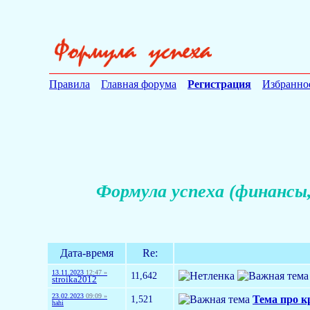
Правила
Главная форума
Регистрация
Избранно
Формула успеха (финансы,
Дата-время
Re:
13.11.2023
12:47 »
11,642
stroika2012
23.02.2023
09:09 »
1,521
Тема про 
hahi