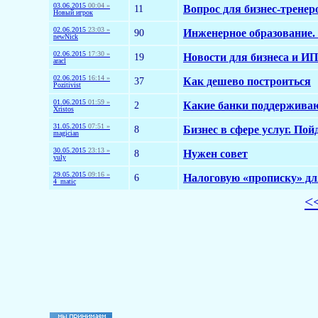
03.06.2015
00:04 »
11
Вопрос для бизнес-тренер
Новый игрок
02.06.2015
23:03 »
90
Инженерное образование.
newNick
02.06.2015
17:30 »
19
Новости для бизнеса и ИП
aracl
02.06.2015
16:14 »
37
Как дешево построиться
Pozitivist
01.06.2015
01:59 »
2
Какие банки поддерживаю
Xristos
31.05.2015
07:51 »
8
Бизнес в сфере услуг. Пой
magician
30.05.2015
23:13 »
8
Нужен совет
yuly
29.05.2015
09:16 »
6
Налоговую «прописку» для
4_matic
<