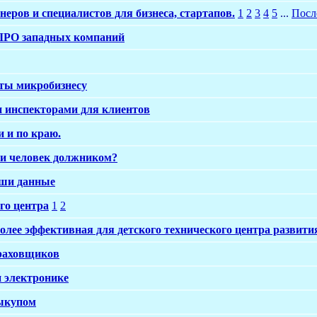
неров и специалистов для бизнеса, стартапов.
1
2
3
4
5
...
Посл
 IPO западных компаний
ты микробизнесу
 инспекторами для клиентов
и и по краю.
ли человек должником?
аши данные
го центра
1
2
олее эффективная для детского технического центра развити
траховщиков
и электронике
ыкупом