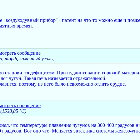
ое "воздуходувный прибор" - патент на что-то можно еще и позж
мятных времен.
а, торф, каменный уголь,
ро становился дефицитом. При пудлинговании горючий материал 
ался чугун. Такая печь называется отражательной.
плавится, поэтому из него было невозможно отлить орудие.
(1538,85 °C)
нял, что температуры плавления чугунов на 300-400 градусов н
0 градусов. Вот оно что. Меняется эвтектика системы железо-уг