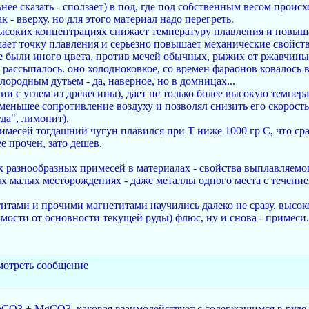
льнее сказать - сползает) в под, где под собственным весом прои
к - вверху. но для этого материал надо перегреть.
ысоких концентрациях снижает температуру плавления и повышае
ает точку плавления и серьезно повышает механические свойства 
е были иного цвета, против мечей обычных, рыжих от ржавчины)
о рассыпалось. оно холодноковкое, со времен фараонов ковалось 
лородным дутьем - да, наверное, но в домницах...
огии с углем из древесины), дает не только более высокую темпе
 меньшее сопротивление воздуху и позволял снизить его скорость
да", лимонит).
имесей тогдашний чугун плавился при Т ниже 1000 гр С, что ср
е прочен, зато дешев.
х разнообразных примесей в материалах - свойства выплавляемо
ых малых месторождениях - даже металлы одного места с течени
титами и прочими магнетитами научились далеко не сразу. выс
мости от основности текущей руды) флюс, ну и снова - примеси.
CO3 + MgCO3, каковая взаимодействует с содержащимся в руде 