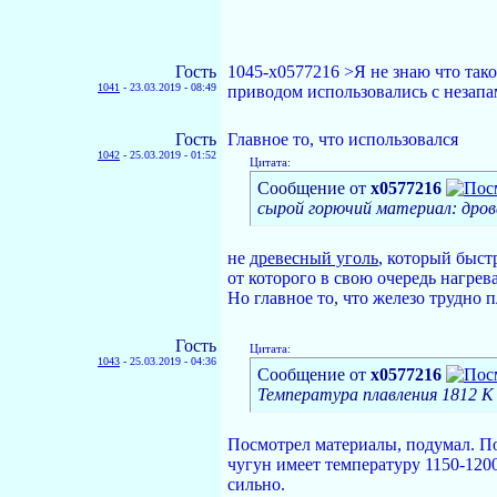
Гость
1045-x0577216 >Я не знаю что так
1041
-
23.03.2019 - 08:49
приводом использовались с незапа
Гость
Главное то, что использовался
1042
-
25.03.2019 - 01:52
Цитата:
Сообщение от
x0577216
сырой горючий материал: дров
не
древесный уголь
, который быст
от которого в свою очередь нагрев
Но главное то, что железо трудно 
Гость
Цитата:
1043
-
25.03.2019 - 04:36
Сообщение от
x0577216
Температура плавления 1812 K 
Посмотрел материалы, подумал. По
чугун имеет температуру 1150-120
сильно.