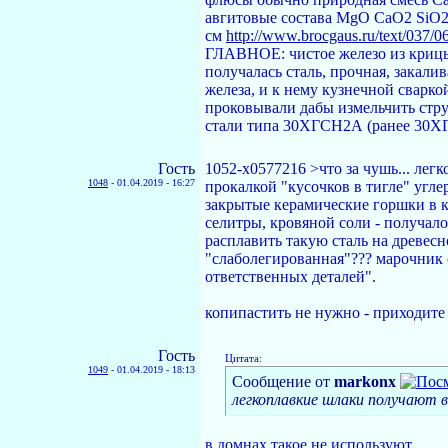
авгитовые состава MgO CaO2 SiO2
см
http://www.brocgaus.ru/text/037/0
ГЛАВНОЕ: чистое железо из крицы м
получалась сталь, прочная, закали
железа, и к нему кузнечной сварко
проковывали дабы измельчить стру
стали типа 30ХГСН2А (ранее 30ХГС
Гость
1052-x0577216 >что за чушь... ле
1048
-
01.04.2019 - 16:27
прокалкой "кусочков в тигле" угле
закрытые керамические горшки в к
селитры, кровяной соли - получал
расплавить такую сталь на древесно
"слаболегированная"??? марочник
ответственных деталей".
копипастить не нужно - приходите 
Гость
Цитата:
1049
-
01.04.2019 - 18:13
Сообщение от
markonx
легкоплавкие шлаки получают
в домнах такое не используют.