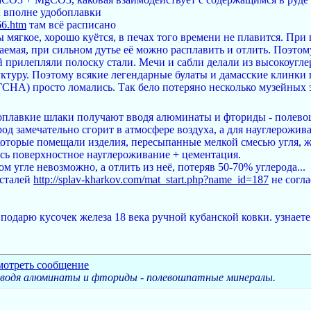
 вполне удобоплавки
66.htm
там всё расписано
ягкое, хорошо куётся, в печах того времени не плавится. При 
ваемая, при сильном дутье её можно расплавить и отлить. Поэто
й прилепляли полоску стали. Мечи и сабли делали из высокоугле
ктуру. Поэтому всякие легендарные булаты и дамасские клинки 
НА) просто ломались. Так бело потеряно несколько музейных эк
гкоплавкие шлаки получают вводя алюминаты и фториды - полев
род замечательно сгорит в атмосфере воздуха, а для науглерожив
оторые помещали изделия, пересыпанные мелкой смесью угля, жж
ось поверхностное науглероживание + цементация.
м угле невозможно, а отлить из неё, потеряв 50-70% углерода...
 сталей
http://splav-kharkov.com/mat_start.php?name_id=187
не согла
подарю кусочек железа 18 века ручной кубанской ковки. узнаете
 вводя алюминаты и фториды - полевошпатные минералы.