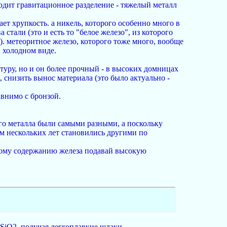
сходит гравитационное разделение - тяжелый металл
т хрупкость. а никель, которого особенно много в
стали (это и есть то "белое железо", из которого
. метеоритное железо, которого тоже много, вообще
в холодном виде.
ратуру, но и он более прочный - в высоких домницах
, снизить вынос материала (это было актуально -
авнимо с бронзой.
го металла были самыми разными, а поскольку
ем нескольких лет становились другими по
окому содержанию железа подавай высокую
SiO2, получая легкоплавкие шлаки