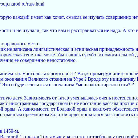
roup.narod.ru/russ.html
торую каждый имеет как хочет, смысла ее изучать совершенно не
ости и не изучали, так что вам и расстраиваться не надо. А кто 
понравилось место.
них не записана лингвистическая и этническая принадлежность н
сторическая генетика может быть лишь сугубо вспомогательной д
чения ее совершенно недостаточно.
нием т.н. монголо-татарского ига ? Вот,к примеру,в инете проче
м окончания Великого стояния на Угре ? Вроде эту инициативу
 Это и будет считаться окончанием *монголо-татарского ига* ?
етную дату. Зависимость от татар уменьшалась очень постепенно
к с иностранным государством (а не восстание вассала против с
й орды. А зависимости от Большой орды и каких-то обязательств
о главным преемником Золотой орды попытался восстановить по
в 1459-м.
Василий 1 отказал Тохтамышу, когда тот потребовал у него войс