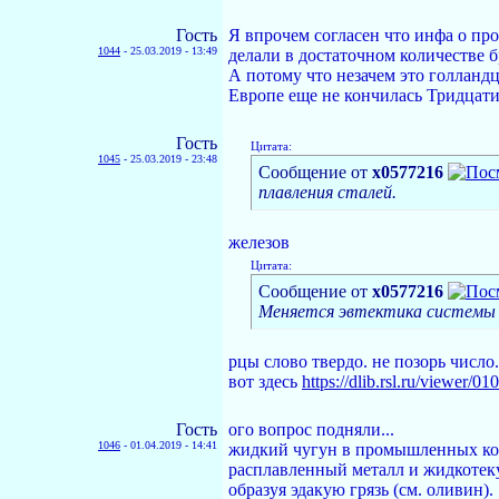
Гость
Я впрочем согласен что инфа о пр
1044
-
25.03.2019 - 13:49
делали в достаточном количестве 
А потому что незачем это голланд
Европе еще не кончилась Тридцат
Гость
Цитата:
1045
-
25.03.2019 - 23:48
Сообщение от
х0577216
плавления сталей.
железов
Цитата:
Сообщение от
х0577216
Меняется эвтектика системы 
рцы слово твердо. не позорь число.
вот здесь
https://dlib.rsl.ru/viewer
Гость
ого вопрос подняли...
1046
-
01.04.2019 - 14:41
жидкий чугун в промышленных коли
расплавленный металл и жидкотеку
образуя эдакую грязь (см. оливин).