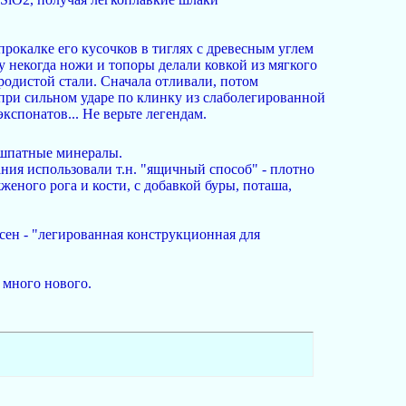
прокалке его кусочков в тиглях с древесным углем
му некогда ножи и топоры делали ковкой из мягкого
родистой стали. Сначала отливали, потом
при сильном ударе по клинку из слаболегированной
спонатов... Не верьте легендам.
ошпатные минералы.
ания использовали т.н. "ящичный способ" - плотно
еного рога и кости, с добавкой буры, поташа,
сен - "легированная конструкционная для
 много нового.