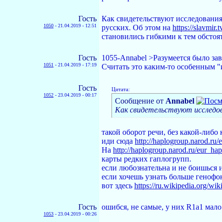
Гость
Как свидетельствуют исследования
1050
-
21.04.2019 - 12:51
русских. Об этом на
https://slavmir.t
становились гибкими к тем обстоят
Гость
1055-Annabel >Разумеется было зав
1051
-
21.04.2019 - 17:19
Считать это каким-то особенным "и
Гость
Цитата:
1052
-
23.04.2019 - 00:17
Сообщение от
Annabel
Как свидетельствуют исследов
такой оборот речи, без какой-либо
иди сюда
http://haplogroup.narod.ru/
На
http://haplogroup.narod.ru/eur_ha
карты редких гаплогрупп.
если любознательна и не боишься 
если хочешь узнать больше генофо
вот здесь
https://ru.wikipedia.org/wi
Гость
ошибся, не самые, у них R1a1 мало
1053
-
23.04.2019 - 00:26