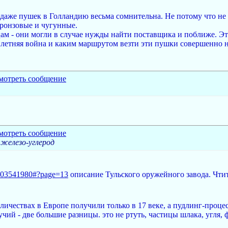
одаже пушек в Голландию весьма сомнительна. Не потому что не 
бронзовые и чугунные.
цам - они могли в случае нужды найти поставщика и поближе. Эт
илетняя война и каким маршрутом везти эти пушки совершенно 
железо-углерод
/01003541980#?page=13
описание Тульского оружейного завода. Чти
чествах в Европе получили только в 17 веке, а пудлинг-процес
чий - две большие разницы. это не ртуть, частицы шлака, угля,