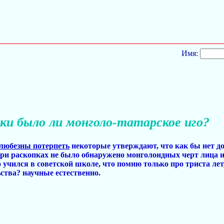
Имя:
ки было ли монголо-татарское иго?
е любезны потерпеть
некоторые утверждают, что как бы нет до
при раскопках не было обнаружено монголоидных черт лица и
о учился в советской школе, что помню только про триста лет,
ства? научные естественно.