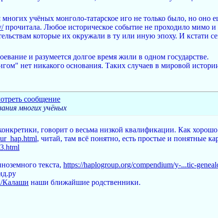
 многих учёных монголо-татарское иго не только было, но оно 
v/
прочитала. Любое историческое событие не проходило мимо и 
ельствам которые их окружали в ту или иную эпоху. И кстати се
оевание и разумеется долгое время жили в одном государстве.
гом" нет никакого основания. Таких случаев в мировой истории 
ания многих учёных
 конкретики, говорит о весьма низкой квалификации. Как хорошо
eur_hap.html
, читай, там всё понятно, есть простые и понятные ка
p3.html
иноземного текста,
https://haplogroup.org/compendium/y-...tic-geneal
нд.ру
ki/Калаши
наши ближайшие родственники.