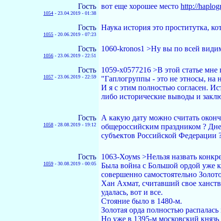
Гость
вот еще хорошее место
http://haplog
1054
-
23.04.2019 - 01:38
Гость
Наука история это проститутка, ко
1055
-
20.06.2019 - 07:23
Гость
1060-kronos1 >Ну вы по всей видим
1056
-
23.06.2019 - 22:51
Гость
1059-x0577216 >В этой статье мне 
1057
-
23.06.2019 - 22:59
"Гаплогруппы - это не этносы, на 
И я с этим полностью согласен. И
либо исторические выводы и заклю
Гость
А какую дату можно считать оконча
1058
-
28.08.2019 - 19:12
общероссийским праздником ? Дне
субъектов Российской Федерации ?
Гость
1063-Хоумs >Нельзя назвать конкр
1059
-
30.08.2019 - 00:05
Была война с Большой ордой уже ка
совершенно самостоятельно Золото
Хан Ахмат, считавший свое ханств
удалась, вот и все.
Стояние было в 1480-м.
Золотая орда полностью распалась 
Но уже в 1395-м московский князь 