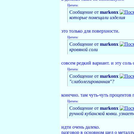
Цитата:
Сообщение от
markonx
которые помещали изделия
это только для поверхности.
Цитата:
Сообщение от
markonx
кровяной соли
совсем редкий вариант. и эту соль
Цитата:
Сообщение от
markonx
"слаболегированная"?
конечно. там чуть-чуть процентов 
Цитата:
Сообщение от
markonx
ручной кубанской ковки. узнает
идти очень далеко.
разговор в основном шел о металлу