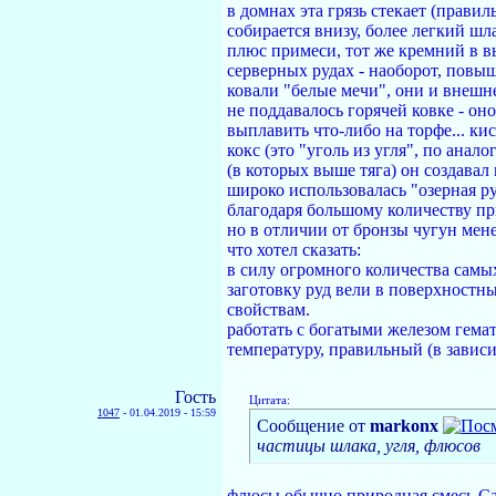
в домнах эта грязь стекает (прави
собирается внизу, более легкий шла
плюс примеси, тот же кремний в в
серверных рудах - наоборот, повыш
ковали "белые мечи", они и внешн
не поддавалось горячей ковке - он
выплавить что-либо на торфе... кис
кокс (это "уголь из угля", по анал
(в которых выше тяга) он создавал
широко использовалась "озерная ру
благодаря большому количеству пр
но в отличии от бронзы чугун мене
что хотел сказать:
в силу огромного количества самы
заготовку руд вели в поверхностн
свойствам.
работать с богатыми железом гема
температуру, правильный (в зависи
Гость
Цитата:
1047
-
01.04.2019 - 15:59
Сообщение от
markonx
частицы шлака, угля, флюсов
флюсы обычно природная смесь Ca