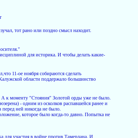
т
изучал, тот рано или поздно смысл находит.
осителя."
исциплиной для историка. И чтобы делать какие-
л,что 11-ое ноября собираются сделать
 Калужской области поддержало большинство
. А к моменту "Стояния" Золотой орды уже не было.
юзерена) - одним из осколков распавшейся ранее и
 перед ней никогда не было.
ложение, которое было когда-то давно. Попытка не
ка для участия в войне против Тамерлана. И