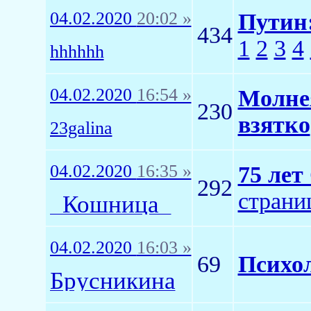
04.02.2020
20:02 »
Путин:
434
1
2
3
4
hhhhhh
04.02.2020
16:54 »
Молнея
230
взятко
23galina
04.02.2020
16:35 »
75 лет
292
страни
_Кошница_
04.02.2020
16:03 »
69
Психо
Брусникина