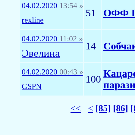
04.02.2020
13:54 »
51
ОФФ П
rexline
04.02.2020
11:02 »
14
Собчак
Эвелина
04.02.2020
00:43 »
Кацаре
100
парази
GSPN
<<
<
[85]
[86]
[