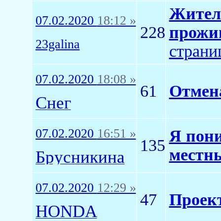
Жителя
07.02.2020
18:12 »
228
прожи
23galina
страни
07.02.2020
18:08 »
61
Отмена
Снег
07.02.2020
16:51 »
Я пони
135
местн
Брусникина
07.02.2020
12:29 »
47
Проек
HONDA