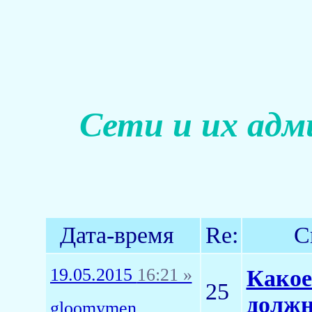
Сети и их адм
Дата-время
Re:
С
19.05.2015
16:21 »
Како
25
должн
gloomymen