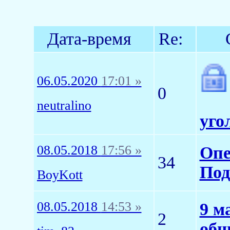
Дата-время
Re:
06.05.2020
17:01 »
0
neutralino
уго
08.05.2018
17:56 »
Опе
34
Под
BoyKott
08.05.2018
14:53 »
9 м
2
общ