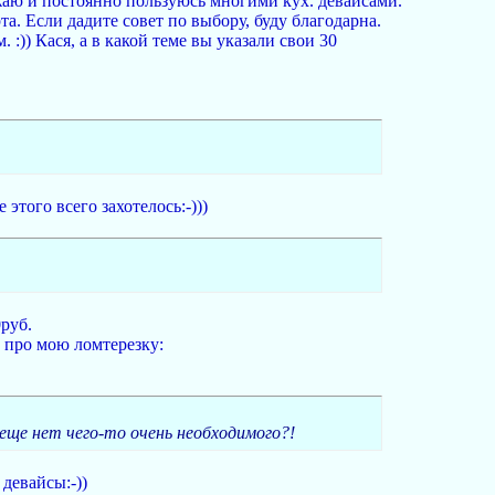
ожаю и постоянно пользуюсь многими кух. девайсами.
рта. Если дадите совет по выбору, буду благодарна.
)) Кася, а в какой теме вы указали свои 30
того всего захотелось:-)))
руб.
у про мою ломтерезку:
я еще нет чего-то очень необходимого?!
 девайсы:-))