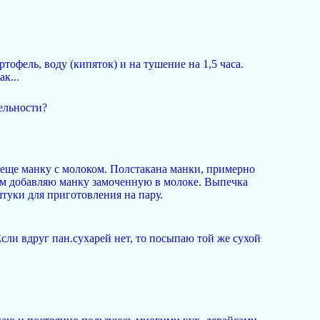
офель, воду (кипяток) и на тушение на 1,5 часа.
к...
ельности?
а еще манку с молоком. Полстакана манки, примерно
том добавляю манку замоченную в молоке. Выпечка
туки для приготовления на пару.
ли вдруг пан.сухарей нет, то посыпаю той же сухой