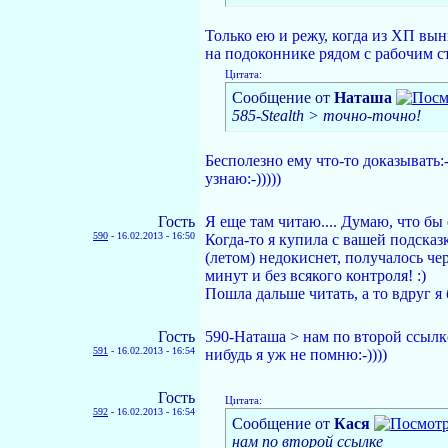
Только ею и режу, когда из ХП вын
на подоконнике рядом с рабочим ст
Цитата:
Сообщение от
Наташа
585-Stealth > точно-точно!
Бесполезно ему что-то доказывать:-
узнаю:-)))))
Гость
Я еще там читаю.... Думаю, что бы е
590
-
16.02.2013 - 16:50
Когда-то я купила с вашей подсказ
(летом) недокиснет, получалось че
минут и без всякого контроля! :)
Пошла дальше читать, а то вдруг я 
Гость
590-Наташа > нам по второй ссылке 
591
-
16.02.2013 - 16:54
нибудь я уж не помню:-))))
Гость
Цитата:
592
-
16.02.2013 - 16:54
Сообщение от
Кася
нам по второй ссылке