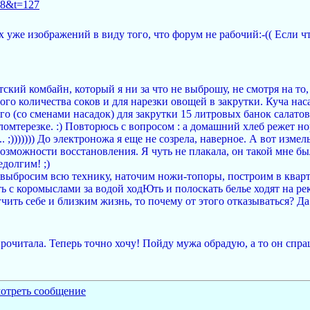
=58&t=127
уже изображений в виду того, что форум не рабочий:-(( Если чт
ский комбайн, который я ни за что не выброшу, не смотря на то
го количества соков и для нарезки овощей в закрутки. Куча насад
го (со сменами насадок) для закрутки 15 литровых банок салатов
омтерезке. :) Повторюсь с вопросом : а домашний хлеб режет но
.. ;))))))) До электроножа я еще не созрела, наверное. А вот изм
возможности восстановления. Я чуть не плакала, он такой мне б
едолгим! ;)
е выбросим всю технику, наточим ножи-топоры, построим в кварт
ь с коромыслами за водой ходЮть и полоскать белье ходят на рек
гчить себе и близким жизнь, то почему от этого отказываться? 
очитала. Теперь точно хочу! Пойду мужа обрадую, а то он спраши