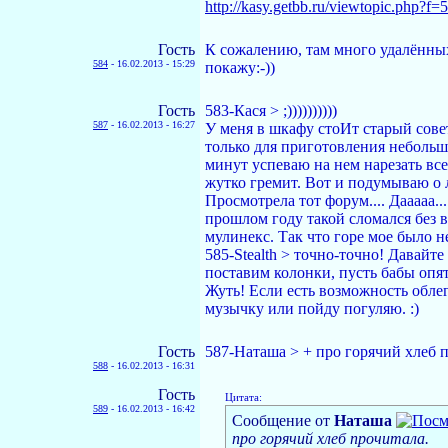
http://kasy.getbb.ru/viewtopic.php?f
Гость
К сожалению, там много удалённых 
584
-
16.02.2013 - 15:29
покажу:-))
Гость
583-Кася > ;))))))))))
587
-
16.02.2013 - 16:27
У меня в шкафу стоИт старый совет
только для приготовления небольшо
минут успеваю на нем нарезать все
жутко гремит. Вот и подумываю о л
Просмотрела тот форум.... Дааааа...
прошлом году такой сломался без 
мулинекс. Так что горе мое было н
585-Stealth > точно-точно! Давайт
поставим колонки, пусть бабы опят
Жуть! Если есть возможность обле
музычку или пойду погуляю. :)
Гость
587-Наташа > + про горячий хлеб пр
588
-
16.02.2013 - 16:31
Гость
Цитата:
589
-
16.02.2013 - 16:42
Сообщение от
Наташа
про горячий хлеб прочитала.