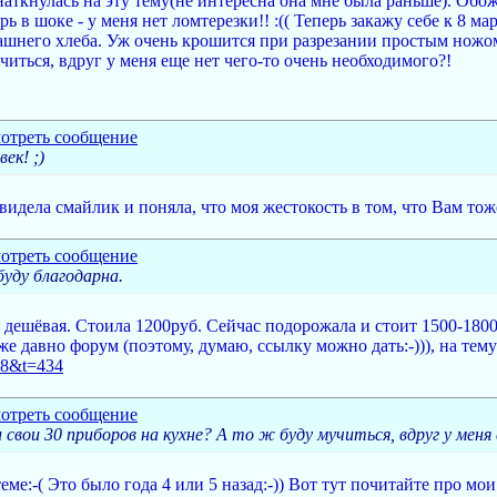
 наткнулась на эту тему(не интересна она мне была раньше). Об
ь в шоке - у меня нет ломтерезки!! :(( Теперь закажу себе к 8 ма
шнего хлеба. Уж очень крошится при разрезании простым ножом. :
читься, вдруг у меня еще нет чего-то очень необходимого?!
ек! ;)
ела смайлик и поняла, что моя жестокость в том, что Вам тоже э
буду благодарна.
 дешёвая. Стоила 1200руб. Сейчас подорожала и стоит 1500-1800
же давно форум (поэтому, думаю, ссылку можно дать:-))), на тем
=58&t=434
и свои 30 приборов на кухне? А то ж буду мучиться, вдруг у мен
еме:-( Это было года 4 или 5 назад:-)) Вот тут почитайте про мои