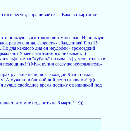
о интересует, спрашивайте - я Вам тут картинки
, что пользуюсь им только летом-осенью. Использую
ок разного вида, скорость - абалденная! Я за 15
. Но для каждого дня он неудобен - громоздкий,
рмально? У меня магазинного не бывает. :)
ельчитель(кажется "кубань" назывался) у меня только в
ыл помощник! :) Муж купил сразу же измельчитель-
ирах русские печи, возле каждой 9-ти этажки
у! А мужики в ближайший лес за дровами! :((((
Да я лучше свободное время посижу с вышивкой под
вает, что мне подарить на 8 марта! ! :)))