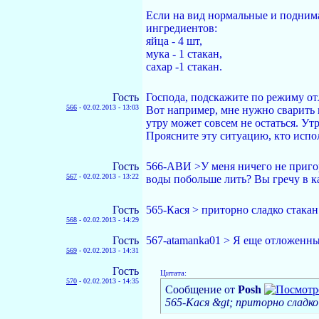
Если на вид нормальные и поднима
ингредиентов:
яйца - 4 шт,
мука - 1 стакан,
сахар -1 стакан.
Гость
Господа, подскажите по режиму от
566
-
02.02.2013 - 13:03
Вот например, мне нужно сварить к
утру может совсем не остаться. Ут
Проясните эту ситуацию, кто испо
Гость
566-АВИ >У меня ничего не приго
567
-
02.02.2013 - 13:22
воды побольше лить? Вы гречу в к
Гость
565-Кася > приторно сладко стакан
568
-
02.02.2013 - 14:29
Гость
567-atamanka01 > Я еще отложенны
569
-
02.02.2013 - 14:31
Гость
Цитата:
570
-
02.02.2013 - 14:35
Сообщение от
Posh
565-Кася &gt; приторно сладко