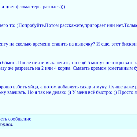
с и цвет фломастеры разные:-)))
его-то:-)Попробуйте.Потом расскажете,пригорает или нет.Толь
пту на сколько времени ставить на выпечку? И еще, этот бискв
на 65мин. После пи-пи выключить, но ещё 5 минут не открывать
 сразу же разрезать на 2 или 4 коржа. Смазать кремом (сметанным
хорошо взбить яйца, а потом добавлять сахар и муку. Лучше даже
ьку вмешать. Но я так не делаю:-)) У меня всё быстро:-)) Прост
 коржа.