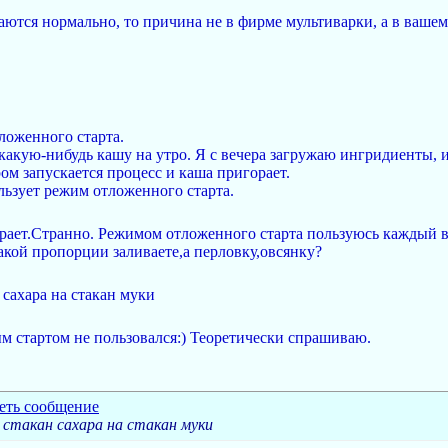
ются нормально, то причина не в фирме мультиварки, а в вашем
ложенного старта.
акую-нибудь кашу на утро. Я с вечера загружаю ингридиенты, и 
ром запускается процесс и каша пригорает.
льзует режим отложенного старта.
рает.Странно. Режимом отложенного старта пользуюсь каждый в
акой пропорции заливаете,а перловку,овсянку?
 сахара на стакан муки
м стартом не пользовался:) Теоретически спрашиваю.
 стакан сахара на стакан муки