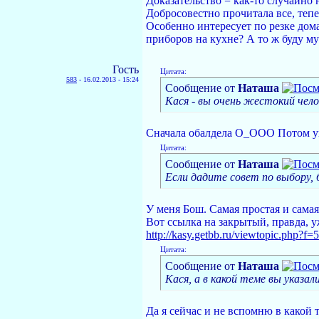
Доказательство = как-то случайно
Добросовестно прочитала все, тепер
Особенно интересует по резке дома
приборов на кухне? А то ж буду му
Гость
Цитата:
583
-
16.02.2013 - 15:24
Сообщение от
Наташа
Кася - вы очень жестокий челов
Сначала обалдела О_ООО Потом увид
Цитата:
Сообщение от
Наташа
Если дадите совет по выбору, 
У меня Бош. Самая простая и самая
Вот ссылка на закрытый, правда, у
http://kasy.getbb.ru/viewtopic.php?f
Цитата:
Сообщение от
Наташа
Кася, а в какой теме вы указал
Да я сейчас и не вспомню в какой т