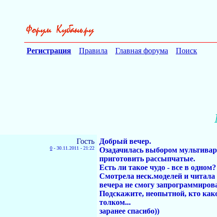
Регистрация
Правила
Главная форума
Поиск
Гость
Добрый вечер.
0
-
30.11.2011 - 21:22
Озадачилась выбором мультиварк
приготовить рассыпчатые.
Есть ли такое чудо - все в одном?
Смотрела неск.моделей и читала 
вечера не смогу запрограммироват
Подскажите, неопытной, кто как
толком...
заранее спасибо))