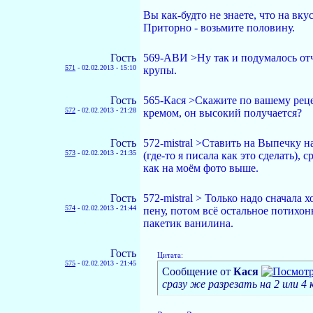
Вы как-будто не знаете, что на вку
Приторно - возьмите половину.
Гость
569-АВИ >Ну так и подумалось отч
571
-
02.02.2013 - 15:10
крупы.
Гость
565-Кася >Скажите по вашему реце
572
-
02.02.2013 - 21:28
кремом, он высокий получается?
Гость
572-mistral >Ставить на Выпечку 
573
-
02.02.2013 - 21:35
(где-то я писала как это сделать),
как на моём фото выше.
Гость
572-mistral > Только надо сначала 
574
-
02.02.2013 - 21:44
пену, потом всё остальное потихон
пакетик ванилина.
Гость
Цитата:
575
-
02.02.2013 - 21:45
Сообщение от
Кася
сразу же разрезать на 2 или 4