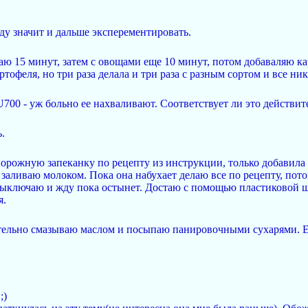
ду значит и дальше эксперементировать.
ю 15 минут, затем с овощами еще 10 минут, потом добаваляю карт
ртофеля, но три раза делала и три раза с разным сортом и все ника
700 - уж больно ее нахваливают. Соответствует ли это действит
.
творожную запеканку по рецепту из инструкции, только добавил
у заливаю молоком. Пока она набухает делаю все по рецепту, по
 выключаю и жду пока остынет. Достаю с помощью пластиковой ш
я.
тельно смазываю маслом и посыпаю панировочными сухарями. Ес
;)