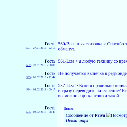
Гость
560-Весенняя сказочка > Спасибо з
561
-
27.01.2013 - 22:19
обманут.
Гость
561-Liza > я любую технику со вре
562
-
28.01.2013 - 08:06
Гость
Не получается выпечка в редмонде 
563
-
01.02.2013 - 22:44
Гость
537-Liza > Если я правильно поня
564
-
02.02.2013 - 00:17
и сразу переводите на тушение? Есл
возможно сорт картошки такой.
Гость
Цитата:
565
-
02.02.2013 - 08:49
Сообщение от
Priva
Пекла шарл