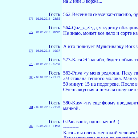
на 2 или 3 коржа...
Гость
562-Весенняя сказочка>спасибо, бу
576
-
02.02.2013 - 23:55
Гость
564-Qaz_z_z>да, я курицу обжарива
577
-
03.02.2013 - 00:02
Не знаю, может все дело и сорте ка
Гость
А кто пользует Мультиварку Bork U
578
-
03.02.2013 - 10:37
Гость
573-Кася >Cпасибо, будет побывать
579
-
03.02.2013 - 15:50
Гость
563-Priva >у меня редмонд. Пеку 
580
-
06.02.2013 - 21:27
2/3 стакана теплого молока. Манк
50 минут. 15 на подогреве. После
Очень вкусная и нежная получаетс
Гость
580-Kasy >ну еще форму предвари
581
-
06.02.2013 - 21:28
манкой.
Гость
0-Panasonic, однозначно! :)
582
-
16.02.2013 - 14:58
----------
Кася - вы очень жестокий человек! 