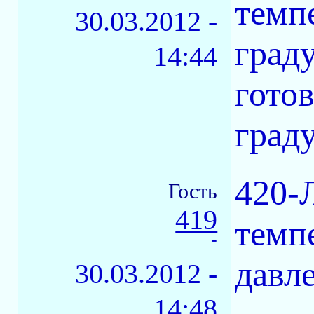
темп
30.03.2012 -
граду
14:44
гото
граду
420-
Гость
419
темп
-
давле
30.03.2012 -
14:48