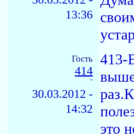
13:36
свои
устар
413-B
Гость
414
выше 
-
раз.
30.03.2012 -
14:32
поле
это н