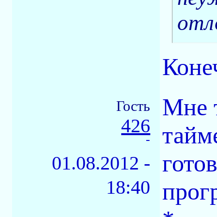
отл
Конеч
Мне 
Гость
426
тайм
-
готов
01.08.2012 -
18:40
прог