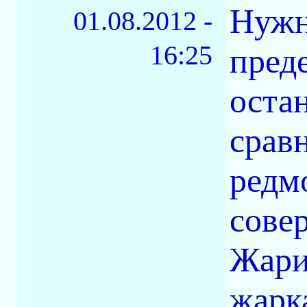
Нужн
01.08.2012 -
16:25
пред
оста
сравн
редм
совер
Жари
жарка