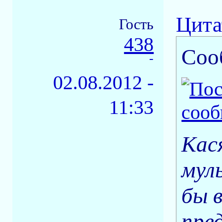
Цита
Гость
438
Соо
-
02.08.2012 -
11:33
Кас
мул
бы 
пре