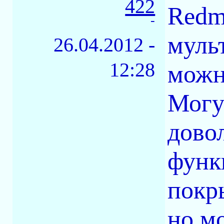
422
Redm
-
муль
26.04.2012 -
12:28
можн
Могу
дово
функ
покр
но м