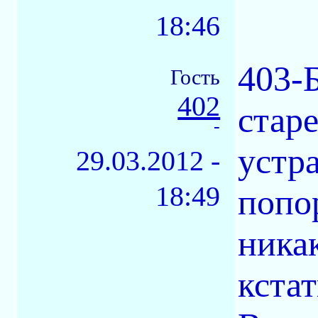
18:46
403-Б
Гость
402
стар
-
устра
29.03.2012 -
18:49
попор
ника
кста