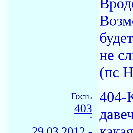
Врод
Возм
буде
не с
(пс Н
404-К
Гость
403
давеч
-
какая
29.03.2012 -