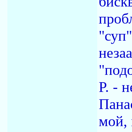
биск
проб
"суп
неза
"подо
Р. - 
Пана
мой,