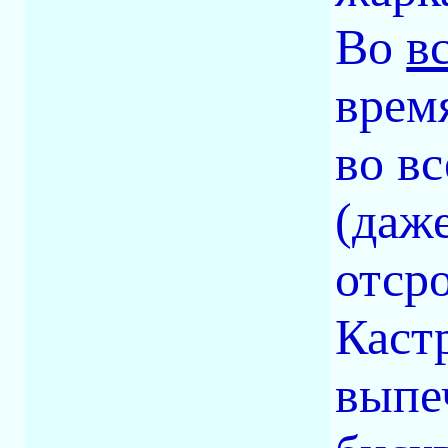
Во
в
врем
во в
(даж
отсро
Кастр
выпеч