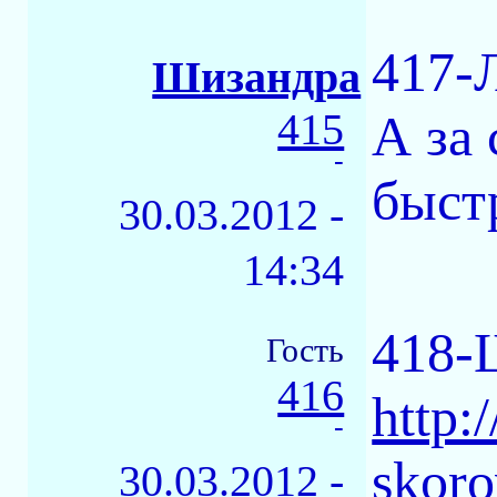
417-
Шизандра
415
А за 
-
быстр
30.03.2012 -
14:34
418-
Гость
416
http:
-
skoro
30.03.2012 -