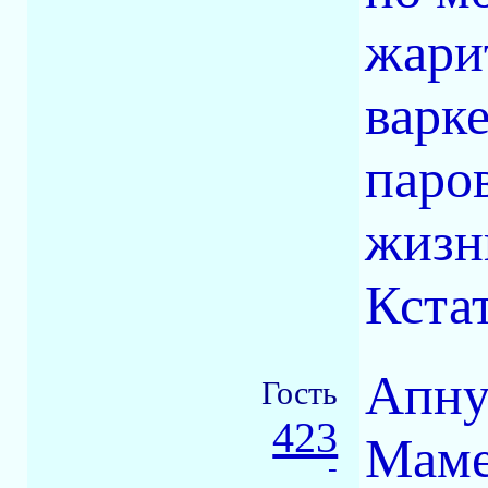
жари
варк
паров
жизни
Кста
Апну
Гость
423
Маме
-