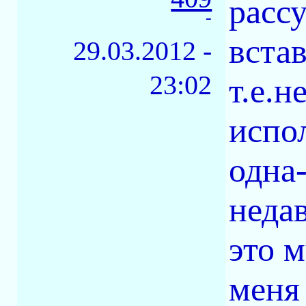
расс
-
вста
29.03.2012 -
23:02
т.е.н
испо
одна
неда
это м
меня