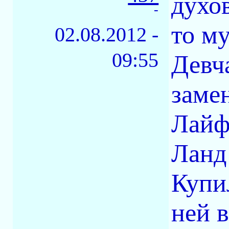
духо
-
то м
02.08.2012 -
09:55
Девч
заме
Лайф
Ланд
Купи
ней в