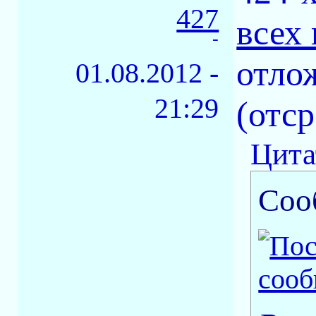
427
всех
-
отлож
01.08.2012 -
21:29
(отс
Цита
Соо