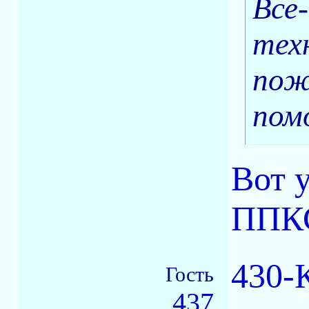
Все
техн
пож
пом
Вот 
ППК
430-К
Гость
437