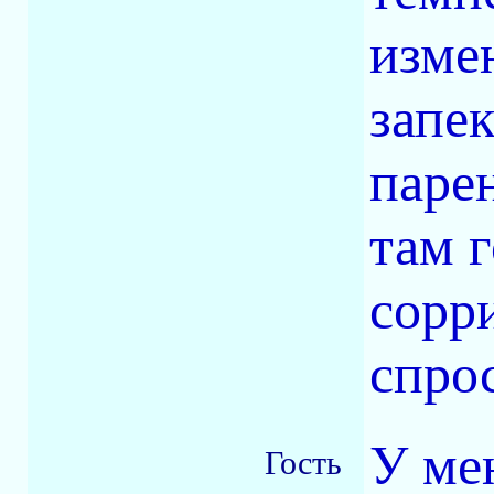
изме
запек
паре
там 
сорр
спрос
У ме
Гость