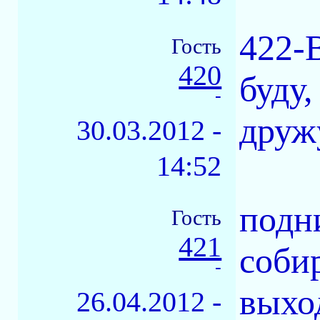
422-B
Гость
420
буду,
-
друж
30.03.2012 -
14:52
подн
Гость
421
соби
-
выхо
26.04.2012 -