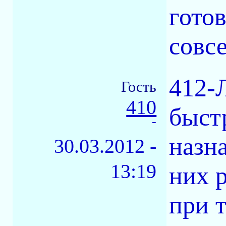
гото
совс
412-
Гость
410
быст
-
назн
30.03.2012 -
13:19
них 
при т