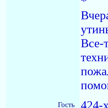
*
Вчера
утин
Все-т
техни
пожа
помо
424-
Гость