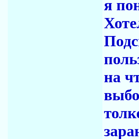
я по
Хоте
Подс
поль
на ч
выбо
толко
зара