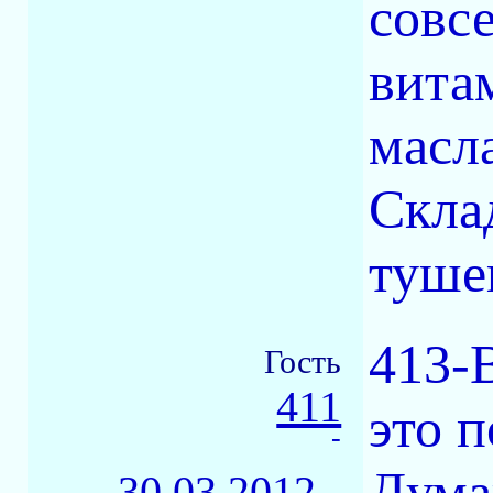
совс
вита
масла
Скла
туше
413-B
Гость
411
это п
-
Думаю
30.03.2012 -