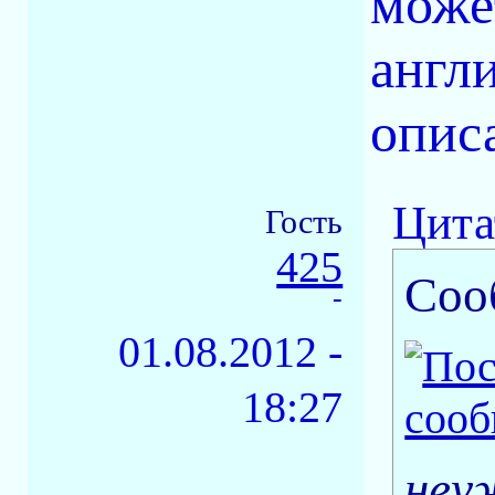
може
англ
опис
Цита
Гость
425
Соо
-
01.08.2012 -
18:27
неу