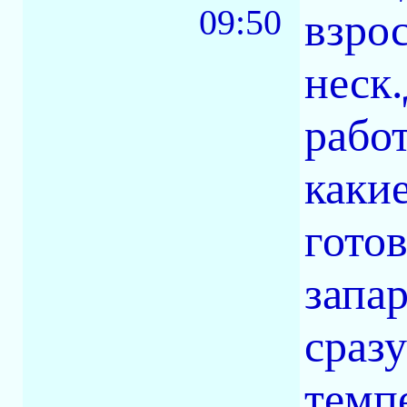
09:50
взро
неск
рабо
каки
гото
запа
сраз
темп