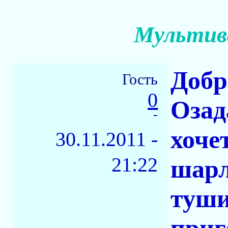
Мультив
Добр
Гость
0
Озад
-
хоче
30.11.2011 -
21:22
шарл
туши