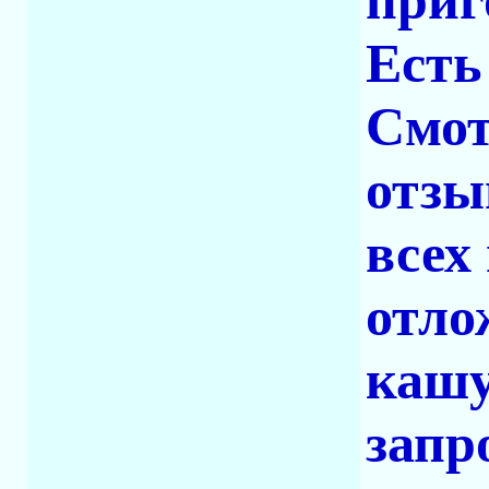
приг
Есть
Смот
отзы
всех
отло
кашу
запр