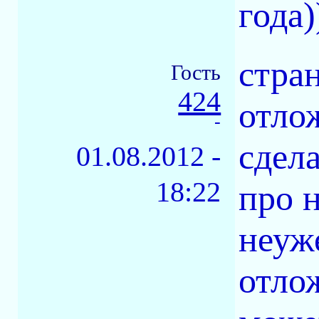
года)
стран
Гость
424
отло
-
сдела
01.08.2012 -
18:22
про н
неуж
отло