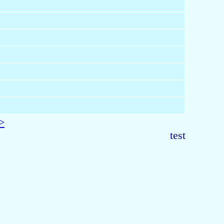
>
test