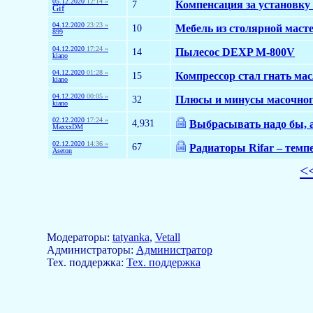
05.12.2020
12:14 »
7
Компенсация за установку
Gif
04.12.2020
23:23 »
10
Мебель из столярной маст
899
04.12.2020
17:24 »
14
Пылесос DEXP M-800V
kiano
04.12.2020
01:28 »
15
Компрессор стал гнать мас
kiano
04.12.2020
00:05 »
32
Плюсы и минусы масочног
kiano
02.12.2020
17:24 »
4,931
Выбрасывать надо бы, а
MaxxxDM
02.12.2020
14:36 »
67
Радиаторы Rifar – темпе
Aseton
<
Модераторы:
tatyanka
,
Vetall
Aдминистраторы:
Администратор
Тех. поддержка:
Тех. поддержка