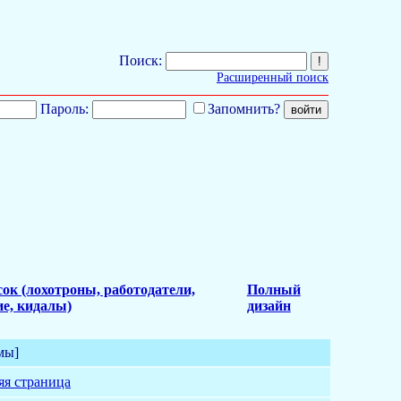
Поиск:
Расширенный поиск
Пароль:
Запомнить?
ок (лохотроны, работодатели,
Полный
е, кидалы)
дизайн
мы]
яя страница