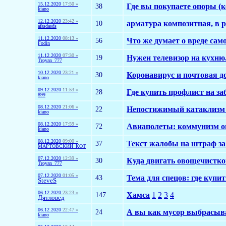
15.12.2020
17:50 »
38
Где вы покупаете опоры (
kiano
12.12.2020
23:42 »
10
арматура композитная, в р
afasdasds
11.12.2020
08:13 »
56
Что же думает о вреде сам
Fodin
11.12.2020
07:30 »
19
Нужен телевизор на кухню
Troyan_777
10.12.2020
23:21 »
30
Коронавирус и почтовая до
kiano
09.12.2020
11:53 »
28
Где купить профлист на за
899
08.12.2020
21:06 »
22
Непостижимый катаклизм 
kiano
08.12.2020
17:59 »
72
Авиаполеты: коммунизм оп
kiano
08.12.2020
09:00 »
37
Текст жалобы на штраф за
МАРТОВСКИЙ_КОТ
07.12.2020
12:39 »
30
Куда двигать овощечистко
Troyan_777
07.12.2020
01:05 »
43
Тема для спецов: где купи
SteveS
06.12.2020
23:23 »
147
Хамса
1
2
3
4
Дятловед
06.12.2020
22:47 »
24
А вы как мусор выбрасыв
kiano