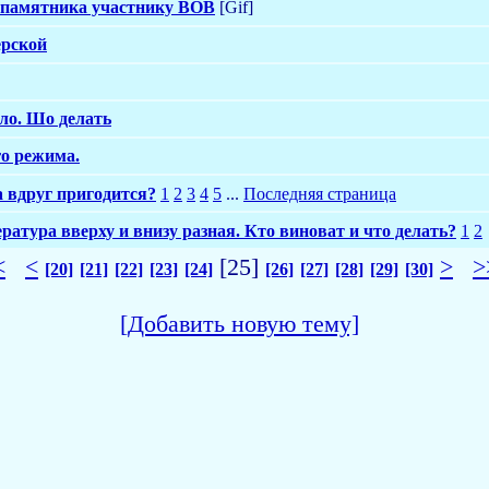
 памятника участнику ВОВ
[Gif]
ерской
ло. Шо делать
о режима.
 вдруг пригодится?
1
2
3
4
5
...
Последняя страница
ратура вверху и внизу разная. Кто виноват и что делать?
1
2
<
<
[25]
>
>
[20]
[21]
[22]
[23]
[24]
[26]
[27]
[28]
[29]
[30]
[Добавить новую тему]