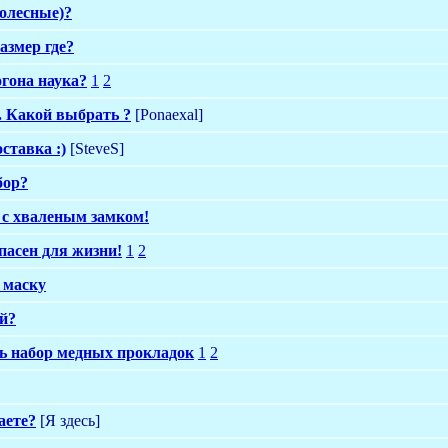
колесные)?
азмер где?
огона наука?
1
2
. Какой выбрать ?
[Ponaexal]
ставка :)
[SteveS]
бор?
с хваленым замком!
асен для жизни!
1
2
 маску
й?
ть набор медных прокладок
1
2
аете?
[Я здесь]