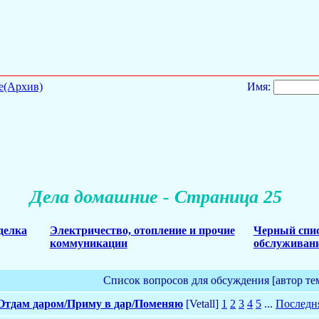
е(Архив)
Имя:
Дела домашние - Страница 25
делка
Электричество, отопление и прочие
Черный спис
коммуникации
обслуживани
Список вопросов для обсуждения [автор те
Отдам даром/Приму в дар/Поменяю
[Vetall]
1
2
3
4
5
...
Последн