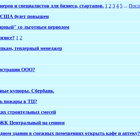
неров и специалистов для бизнеса, стартапов.
1
2
3
4
5
...
Посл
а США будет повышен
арный" со льготным периодом
изисе?
1
2
упкам, тендерный менеджер
гистрации ООО?
ные купюры. Сбербанк.
сь пожары в ТЦ?
их строительных смесей
 ЖК Центральный на сенном
одном здании в смежных помещениях открыть кафе и аптеку?