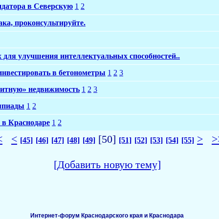
ндатора в Северскую
1
2
ака, проконсультируйте.
 для улучшения интеллектуальных способностей..
 инвестировать в бетонометры
1
2
3
элитную» недвижимость
1
2
3
мпиады
1
2
 в Краснодаре
1
2
<
<
[50]
>
>
[45]
[46]
[47]
[48]
[49]
[51]
[52]
[53]
[54]
[55]
[Добавить новую тему]
Интернет-форум Краснодарского края и Краснодара