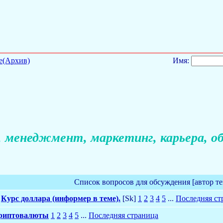
е(Архив)
Имя:
 менеджмент, маркетинг, карьера, об
Список вопросов для обсуждения [автор т
Курс доллара (информер в теме).
[Sk]
1
2
3
4
5
...
Последняя ст
криптовалюты
1
2
3
4
5
...
Последняя страница