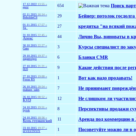
17.12.2022
13:55 »
654
Поиск парт
eprst
02.11.2015
16:14 »
29
Бейнер: потолок госдолг
BeholderC6
01.11.2015
17:57 »
27
кредитка "на всякий пож
Sk_
31.10.2015
22:45 »
44
Лично Вы, виноваты в кр
Апекс
30.10.2015
22:27 »
3
Курсы специалист по зак
Gans
29.10.2015
19:37 »
6
Бланки CMR
zagantolgoi
27.10.2015
21:21 »
9
Какие действия после ре
H20
27.10.2015
19:00 »
1
Вот как надо продавать!
Focus RS
26.10.2015
20:54 »
7
Не принимают повреждён
mahaon_sales
26.10.2015
08:52 »
12
Не слишком ли участили
KVD
24.10.2015
19:51 »
8
Перспективы продажи сух
byiok
24.10.2015
18:56 »
11
Аренда под коммерцию в
Конь германский
23.10.2015
19:27 »
1
Посоветуйте можно ли в 
IZVESTNYIY