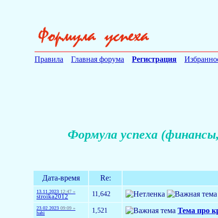
Правила
Главная форума
Регистрация
Избранно
Формула успеха (финансы,
Дата-время
Re:
13.11.2023
12:47 »
11,642
stroika2012
23.02.2023
09:09 »
1,521
Тема про 
hahi