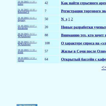
23.10.2015
11:20 »
42
Как найти серьезного аре
kubix
21.10.2015
18:49 »
7
Регистрация торгового зн
BeholderC6
21.10.2015
16:41 »
50
N_s
1
2
deyteriy
21.10.2015
10:07 »
20
Новые разработки ученых
dimahorhe
20.10.2015
20:55 »
88
Вниманию тех, кто хочет
WAnderer
20.10.2015
20:31 »
108
О характере спроса на «
WAnderer
19.10.2015
11:38 »
57
Жилье в Сочи после Оли
dodik
18.10.2015
14:58 »
64
Открытый бассейн с кафе
joojoo
<