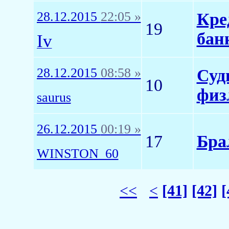
28.12.2015
22:05 »
Кре
19
бан
Iv
28.12.2015
08:58 »
Суд
10
физ
saurus
26.12.2015
00:19 »
17
Бра
WINSTON_60
<<
<
[41]
[42]
[