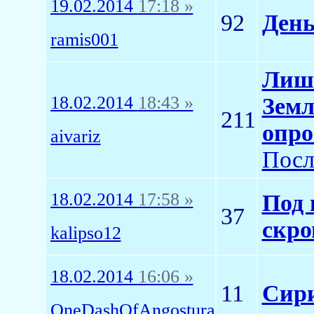
19.02.2014
17:18 »
92
День
ramis001
Лишь
18.02.2014
18:43 »
Земл
211
опро
aivariz
Посл
18.02.2014
17:58 »
Под 
37
скро
kalipso12
18.02.2014
16:06 »
11
Сири
OneDashOfAngostura