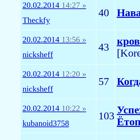
20.02.2014
14:27 »
40
Нава
Theckfy
20.02.2014
13:56 »
кров
43
[Kor
nicksheff
20.02.2014
12:20 »
57
Когд
nicksheff
20.02.2014
10:22 »
Успе
103
Ётоп
kubanoid3758