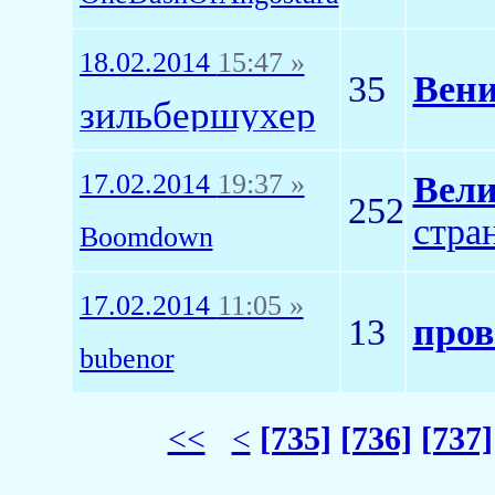
18.02.2014
15:47 »
35
Вени
зильбершухер
17.02.2014
19:37 »
Вели
252
стра
Boomdown
17.02.2014
11:05 »
13
пров
bubenor
<<
<
[735]
[736]
[737]