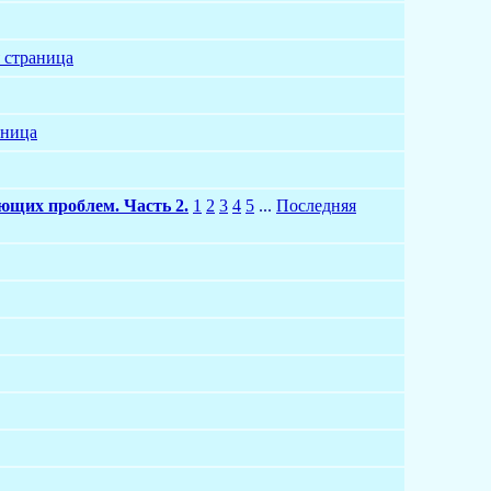
 страница
аница
ающих проблем. Часть 2.
1
2
3
4
5
...
Последняя