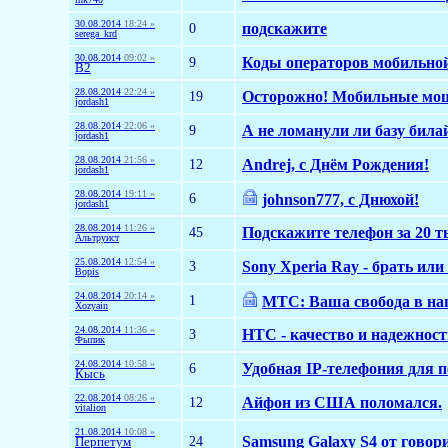
30.08.2014
18:24 »
0
подскажите
serega_krd
30.08.2014
09:02 »
9
Коды операторов мобильной
B2
28.08.2014
22:24 »
19
Осторожно! Мобильные мош
jordash1
28.08.2014
22:06 »
9
А не ломанули ли базу била
jordash1
28.08.2014
21:56 »
12
Andrej, с Днём Рождения!
jordash1
28.08.2014
19:11 »
6
johnson777, с Днюхой!
jordash1
28.08.2014
11:26 »
45
Подскажите телефон за 20 т
Альтруист
25.08.2014
12:54 »
3
Sony Xperia Ray - брать или
Bopis
24.08.2014
20:14 »
1
МТС: Ваша свобода в наш
Xozyain
24.08.2014
11:36 »
3
HTC - качество и надежнос
Фыпик
24.08.2014
10:58 »
6
Удобная IP-телефония для 
Кысь
22.08.2014
08:26 »
12
Айфон из США поломался.
vitalion
21.08.2014
10:08 »
24
Samsung Galaxy S4 от говори
Перпетум