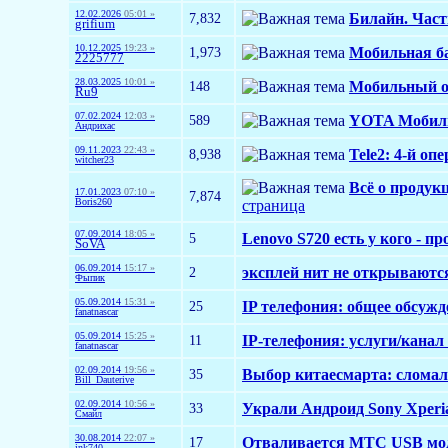
12.02.2026
05:01 »
7,832
Билайн. Част
grifium
10.12.2025
19:23 »
1,973
Мобильная ба
2225777
28.03.2025
10:01 »
148
Мобильный оп
Ru9
07.02.2024
12:03 »
589
YOTA Мобиль
Андрихас
09.11.2023
22:43 »
8,938
Tele2: 4-й оп
witcher23
Всё о продук
17.01.2023
07:10 »
7,874
Boris260
страница
07.09.2014
18:05 »
5
Lenovo S720 есть у кого - п
SoVA
06.09.2014
15:17 »
2
эксплей нит не открывают
Фыпик
05.09.2014
15:31 »
25
IP телефония: общее обсужд
fanatnascar
05.09.2014
15:25 »
11
IP-телефония: услуги/канал
fanatnascar
02.09.2014
19:56 »
35
Выбор китаесмарта: сломал
Bill_Dauterive
02.09.2014
10:56 »
33
Украли Андроид Sony Xperia
Смайл
30.08.2014
22:07 »
17
Отваливается МТС USB мо
ink740