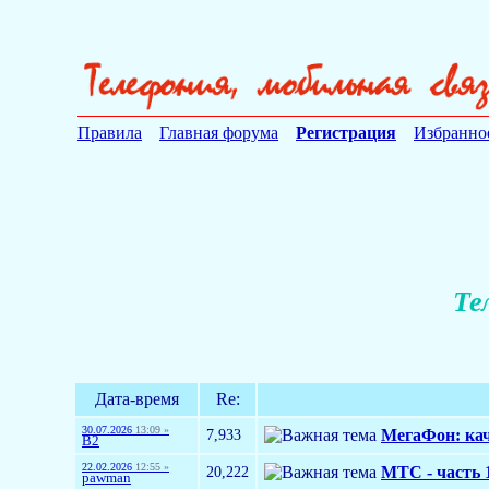
Правила
Главная форума
Регистрация
Избранно
Те
Дата-время
Re:
30.07.2026
13:09 »
7,933
МегаФон: кач
B2
22.02.2026
12:55 »
20,222
МТС - часть 
pawman