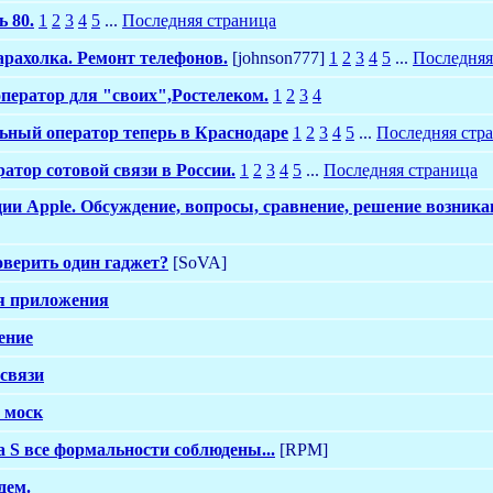
ь 80.
1
2
3
4
5
...
Последняя страница
рахолка. Ремонт телефонов.
[johnson777]
1
2
3
4
5
...
Последняя
ератор для "своих",Ростелеком.
1
2
3
4
ный оператор теперь в Краснодаре
1
2
3
4
5
...
Последняя стр
ератор сотовой связи в России.
1
2
3
4
5
...
Последняя страница
ции Apple. Обсуждение, вопросы, сравнение, решение возник
роверить один гаджет?
[SoVA]
ся приложения
ение
 связи
 моск
 S все формальности соблюдены...
[RPM]
дем.