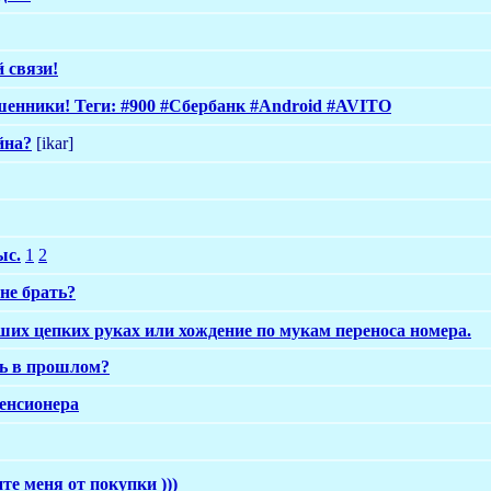
 связи!
енники! Теги: #900 #Сбербанк #Android #AVITO
йна?
[ikar]
ыс.
1
2
 не брать?
их цепких руках или хождение по мукам переноса номера.
ть в прошлом?
пенсионера
те меня от покупки )))