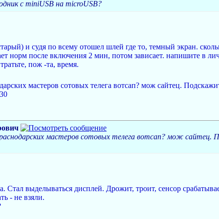
одник с miniUSB на microUSB?
тарый) и судя по всему отошел шлей где то, темный экран. сколь
ает норм после включения 2 мин, потом зависает. напишите в лич
ратьте, пож -та, время.
одарских мастеров сотовых телега вотсап? мож сайтец. Подскажи
30
рович
Краснодарских мастеров сотовых телега вотсап? мож сайтец. 
. Стал выделываться дисплей. Дрожит, троит, сенсор срабатывае
ь - не взяли.
?