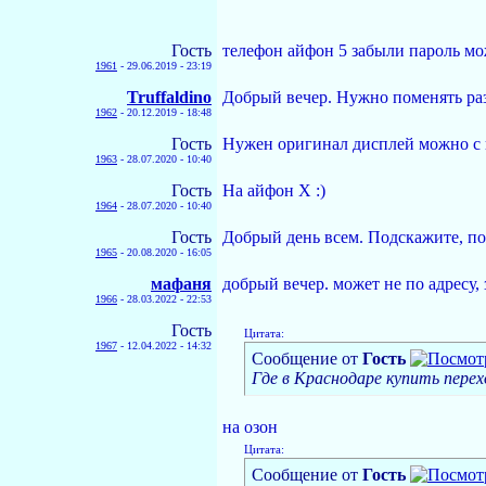
Гость
телефон айфон 5 забыли пароль мо
1961
-
29.06.2019 - 23:19
Truffaldino
Добрый вечер. Нужно поменять ра
1962
-
20.12.2019 - 18:48
Гость
Нужен оригинал дисплей можно с п
1963
-
28.07.2020 - 10:40
Гость
На айфон Х :)
1964
-
28.07.2020 - 10:40
Гость
Добрый день всем. Подскажите, пож
1965
-
20.08.2020 - 16:05
мафаня
добрый вечер. может не по адресу,
1966
-
28.03.2022 - 22:53
Гость
Цитата:
1967
-
12.04.2022 - 14:32
Сообщение от
Гость
Где в Краснодаре купить перех
на озон
Цитата:
Сообщение от
Гость