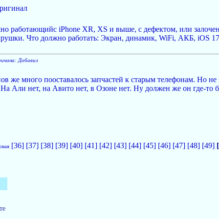
оригинал
чно работающийс iPhone XR, XS и выше, с дефектом, или залоче
грушки. Что должно работать: Экран, динамик, WiFi, АКБ, iOS 17
ричина: Добавил
ов же много пооставалось запчастей к старым телефонам. Но не 
 На Али нет, на Авито нет, в Озоне нет. Ну должен же он где-то бы
[36]
[37]
[38]
[39]
[40]
[41]
[42]
[43]
[44]
[45]
[46]
[47]
[48]
[49]
рвая
те