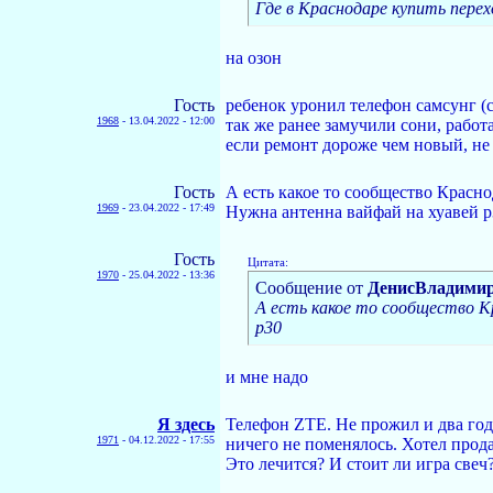
Где в Краснодаре купить перех
на озон
Гость
ребенок уронил телефон самсунг (с
1968
-
13.04.2022 - 12:00
так же ранее замучили сони, работ
если ремонт дороже чем новый, не т
Гость
А есть какое то сообщество Красн
1969
-
23.04.2022 - 17:49
Нужна антенна вайфай на хуавей р
Гость
Цитата:
1970
-
25.04.2022 - 13:36
Сообщение от
ДенисВладими
А есть какое то сообщество 
р30
и мне надо
Я здесь
Телефон ZTE. Не прожил и два года
1971
-
04.12.2022 - 17:55
ничего не поменялось. Хотел продат
Это лечится? И стоит ли игра свеч