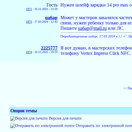
Гость
Нужен шлейф зарядки 14 pro max 
1972
-
16.12.2023 - 13:29
ua6ap
Может у мастеров завалялся части
1973
-
17.03.2024 - 12:43
связи, нужен ребенку только для и
Пишите
ua6ap@mail.ru
или ЛС.
Отредактировано ua6ap; 17.03.2024 в
12:47
. П
2225777
Я вот думаю, в мастерских телефон
1974
-
10.12.2025 - 19:23
телефону Vertex Impress Click NFC.
<< Пе
Опции темы
Версия для печати
Отправить по электронной поч