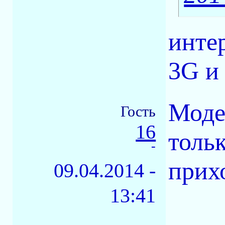
инте
3G и
Моде
Гость
16
толь
-
прих
09.04.2014 -
13:41