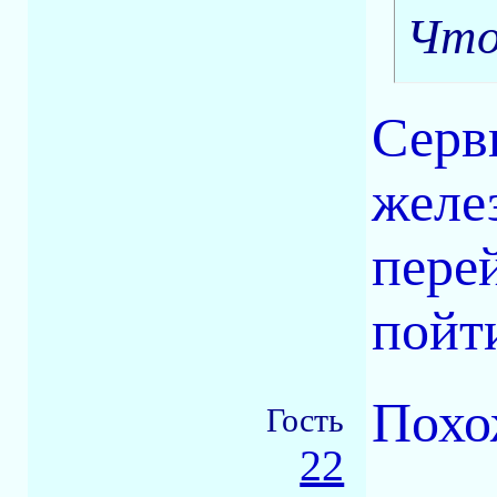
Что
Серв
желез
пере
пойти
Похо
Гость
22
-