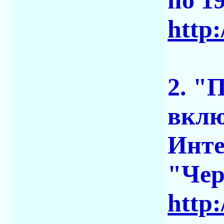
по 1
http:
2. "
вкл
Инте
"Че
http: