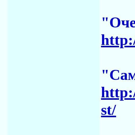
"Оче
http:
"Са
http:
st/