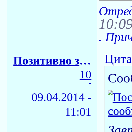
Отред
10:0
. При
Цита
Позитивно заряженное тело
10
Соо
-
09.04.2014 -
11:01
Зав