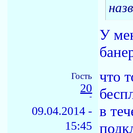
наз
У ме
бане
что 
Гость
20
бесп
-
в теч
09.04.2014 -
15:45
подк