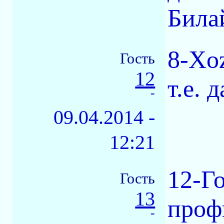
Билай
8-Xo
Гость
12
т.е. 
-
09.04.2014 -
12:21
12-Го
Гость
13
проф
-