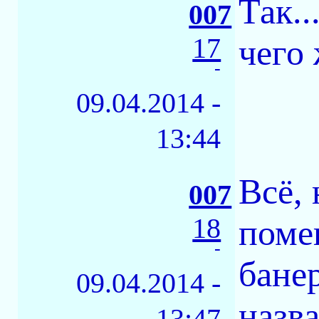
Так..
007
17
чего
-
09.04.2014 -
13:44
Всё,
007
18
поме
-
бане
09.04.2014 -
назв
13:47