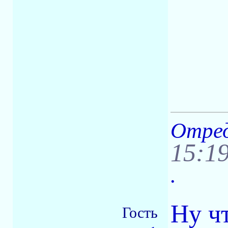
Отред
15:1
.
Ну чт
Гость