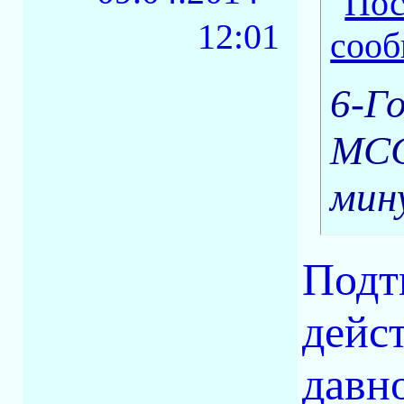
12:01
6-Г
MCC
мин
Подт
дейст
давн