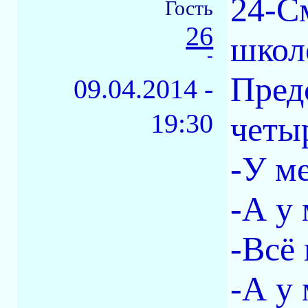
24-С
Гость
26
школ
-
Пред
09.04.2014 -
19:30
четы
-У м
-А у 
-Всё 
-А у 