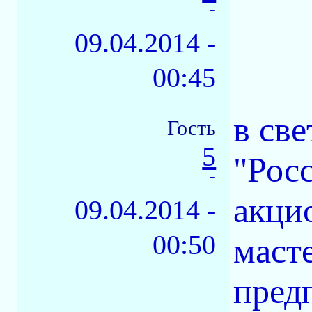
-
09.04.2014 -
00:45
в св
Гость
5
"Рос
-
акци
09.04.2014 -
00:50
маст
пред