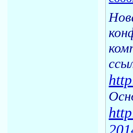
Нов
кон
ком
ссы
htt
Осн
http
201