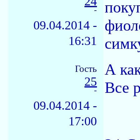
24
покуп
-
фиол
09.04.2014 -
16:31
симку
А как
Гость
25
Все р
-
09.04.2014 -
17:00