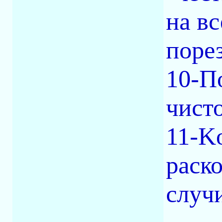
на в
поре
10-П
чист
11-K
раск
случ