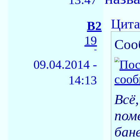
Цита
B2
19
Соо
-
09.04.2014 -
14:13
Всё
пом
бан