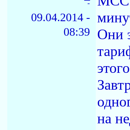
MCC 
-
мину
09.04.2014 -
08:39
Они 
тари
этого
Завтр
одно
на н