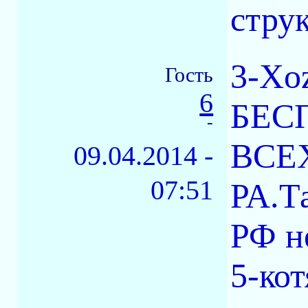
струк
3-Xo
Гость
6
БЕС
-
ВСЕХ
09.04.2014 -
07:51
РА.Т
РФ н
5-кот