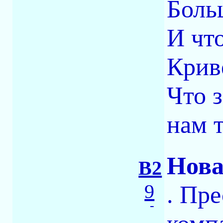
Боль
И что
Крив
Что 
нам 
Нова
B2
9
. Пр
-