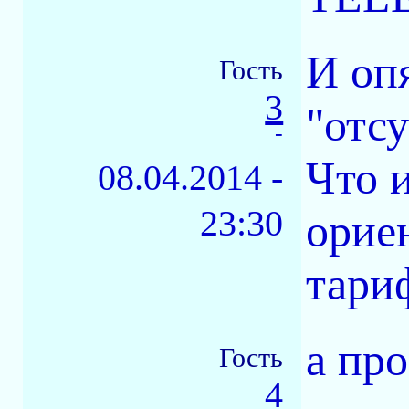
И опя
Гость
3
"отсу
-
Что 
08.04.2014 -
23:30
орие
тари
а пр
Гость
4