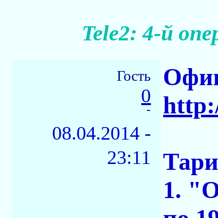
Tele2: 4-й оп
Офиц
Гость
0
http:
-
08.04.2014 -
23:11
Тар
1. "