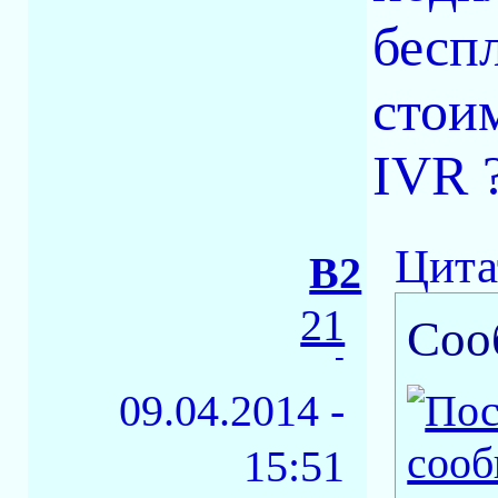
бесп
стоим
IVR 
Цита
B2
21
Соо
-
09.04.2014 -
15:51