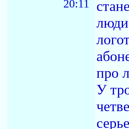
20:11
стане
люди 
лого
абон
про л
У тр
четве
серье