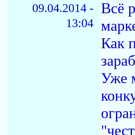
Всё р
09.04.2014 -
13:04
марк
Как 
зара
Уже 
конк
огра
"чес