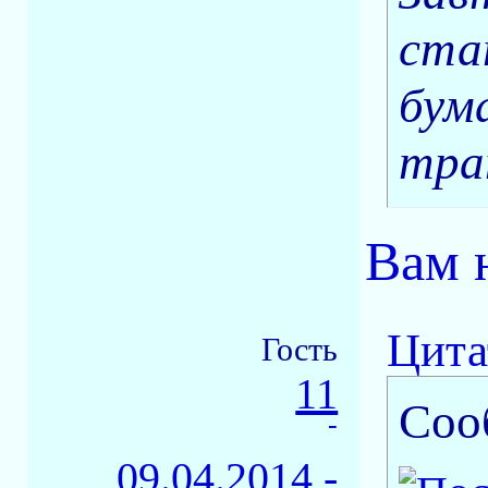
ста
бум
тра
Вам н
Цита
Гость
11
Соо
-
09.04.2014 -