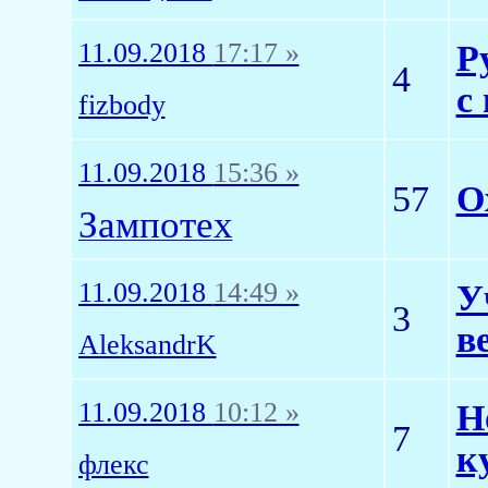
11.09.2018
17:17 »
Р
4
с
fizbody
11.09.2018
15:36 »
57
О
Зампотех
11.09.2018
14:49 »
У
3
в
AleksandrK
11.09.2018
10:12 »
Н
7
к
флекс