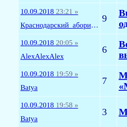
10.09.2018
23:21 »
B
9
о
Краснодарский_абориген
10.09.2018
20:05 »
В
6
в
AlexAlexAlex
10.09.2018
19:59 »
М
7
«
Batya
10.09.2018
19:58 »
3
М
Batya