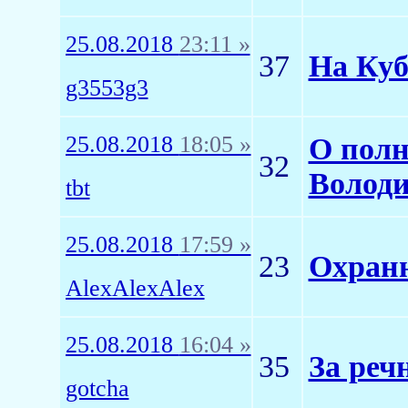
25.08.2018
23:11 »
37
На Куб
g3553g3
25.08.2018
18:05 »
О полн
32
Володи
tbt
25.08.2018
17:59 »
23
Охранн
AlexAlexAlex
25.08.2018
16:04 »
35
За реч
gotcha