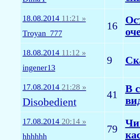
18.08.2014
11:21 »
Ос
16
оч
Troyan_777
18.08.2014
11:12 »
9
Ск
ingener13
17.08.2014
21:28 »
В 
41
ви
Disobedient
17.08.2014
20:14 »
Чи
79
ка
hhhhhh