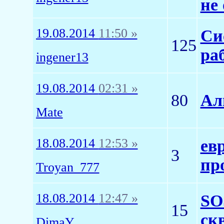
не
19.08.2014
11:50 »
Си
125
ра
ingener13
19.08.2014
02:31 »
80
Ал
Mate
18.08.2014
12:53 »
ев
3
пр
Troyan_777
18.08.2014
12:47 »
SO
15
ск
DimaY