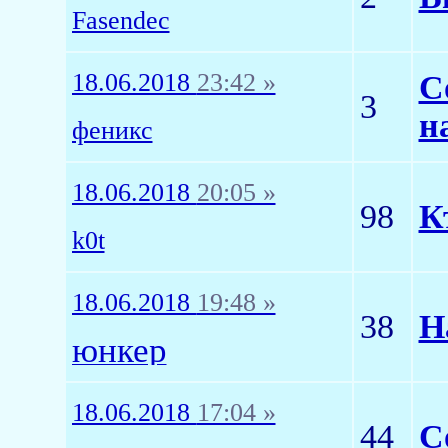
Fasendec
18.06.2018
23:42 »
С
3
н
феникс
18.06.2018
20:05 »
98
К
k0t
18.06.2018
19:48 »
38
Н
юнкер
18.06.2018
17:04 »
44
С