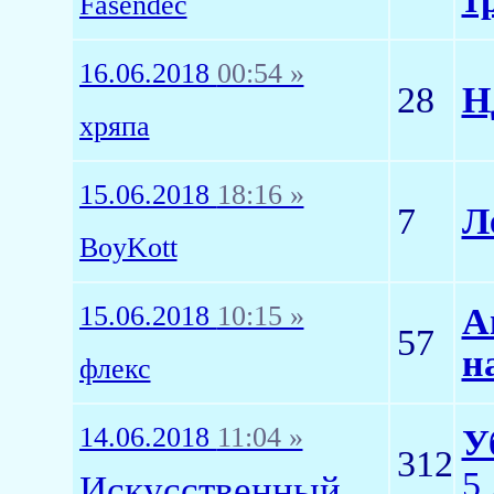
Fasendec
16.06.2018
00:54 »
28
Н
хряпа
15.06.2018
18:16 »
7
Л
BoyKott
15.06.2018
10:15 »
А
57
н
флекс
14.06.2018
11:04 »
У
312
5
Искусственный Интеллект1