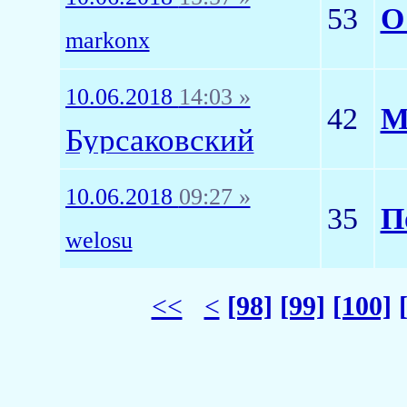
53
О
markonx
10.06.2018
14:03 »
42
М
Бурсаковский
10.06.2018
09:27 »
35
П
welosu
<<
<
[98]
[99]
[100]