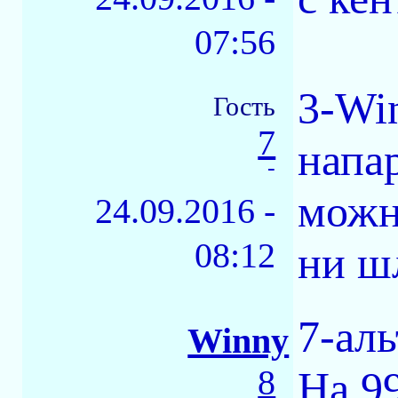
07:56
3-Win
Гость
7
напа
-
можн
24.09.2016 -
08:12
ни ш
7-ал
Winny
8
На 99