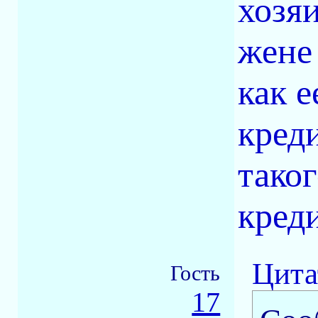
хозяи
жене
как 
кред
таког
креди
Цита
Гость
17