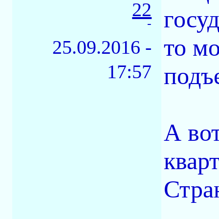
22
госуд
-
то мо
25.09.2016 -
17:57
подъ
А во
квар
Стра