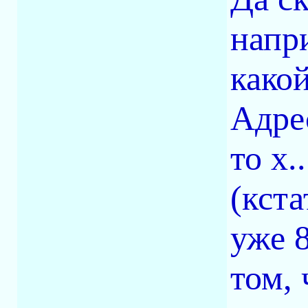
напр
како
Адре
то х.
(кст
уже 8
том,