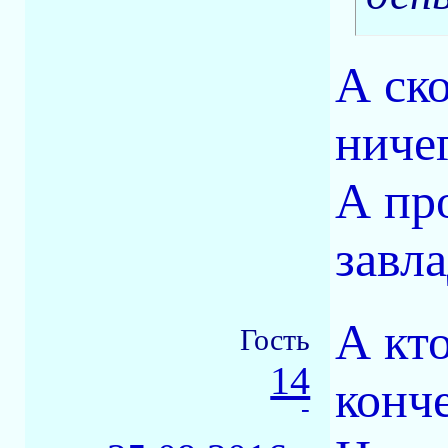
А ско
ничег
А пр
завл
А кто
Гость
14
конче
-