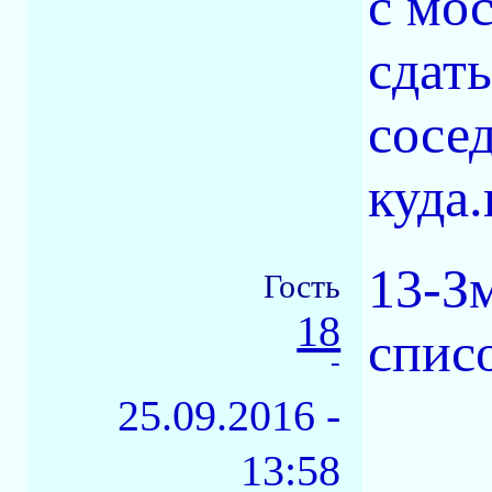
с мо
сдат
сосед
куда
13-З
Гость
18
спис
-
25.09.2016 -
13:58