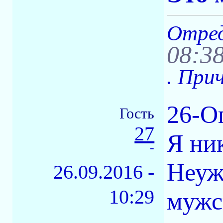
Отред
08:3
. При
26-О
Гость
27
Я ни
-
Неуж
26.09.2016 -
10:29
мужс