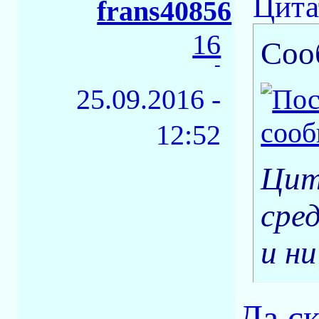
Цита
frans40856
16
Соо
-
25.09.2016 -
12:52
Цит
сред
и ни
Да ск