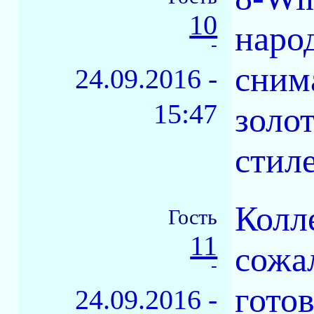
10
наро
-
сним
24.09.2016 -
15:47
золот
стиле
Колл
Гость
11
сожа
-
готов
24.09.2016 -