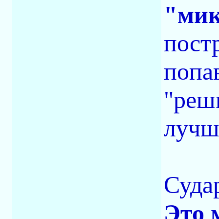
"мик
пост
попа
"реш
лучш
Суда
Это 