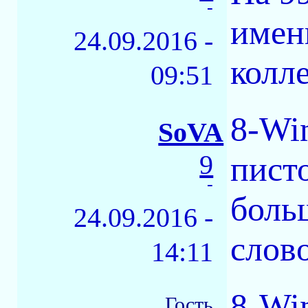
-
имен
24.09.2016 -
колле
09:51
8-Wi
SoVA
9
пист
-
боль
24.09.2016 -
слово
14:11
8-Wi
Гость