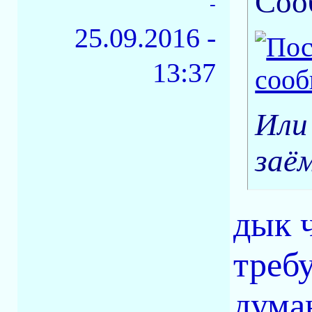
Соо
-
25.09.2016 -
13:37
Или
заё
дык 
треб
дума