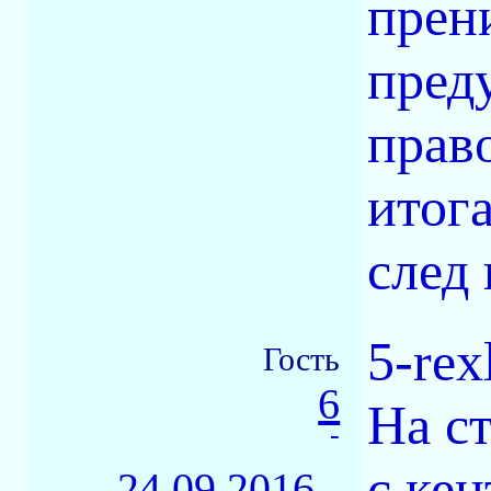
прени
пред
право
итога
след
5-rex
Гость
6
На с
-
с ке
24.09.2016 -