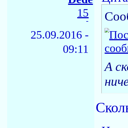
15
Соо
-
25.09.2016 -
09:11
А ск
ниче
Скол