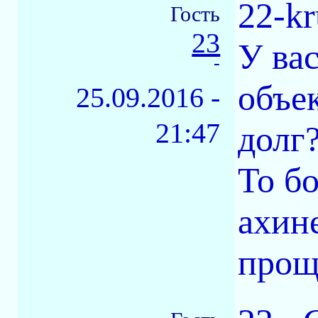
22-k
Гость
23
У ва
-
объе
25.09.2016 -
21:47
долг
То бо
ахине
прощ