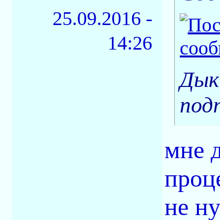
25.09.2016 -
14:26
Дык
под
мне 
проц
не н