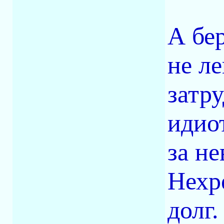
А бе
не ле
затр
идио
за не
Нехре
долг.