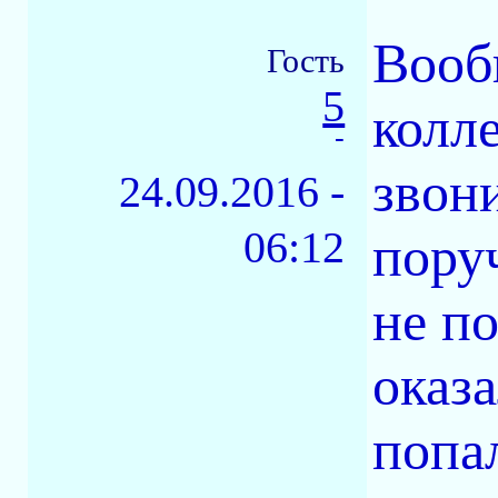
Вооб
Гость
5
колл
-
звони
24.09.2016 -
06:12
пору
не по
оказ
попал