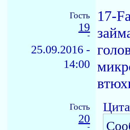
17-F
Гость
19
займ
-
голо
25.09.2016 -
14:00
микр
втюх
Цита
Гость
20
Соо
-