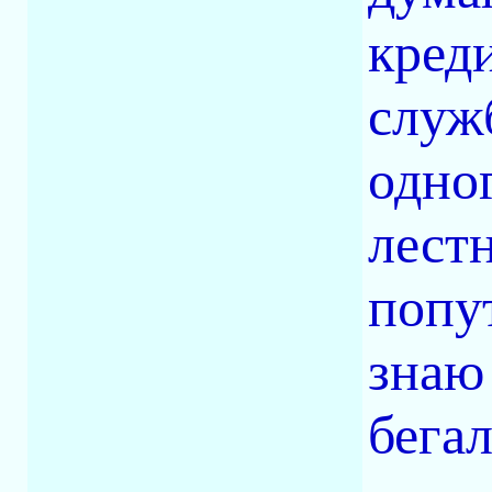
кред
служ
одно
лест
попу
знаю 
бегал