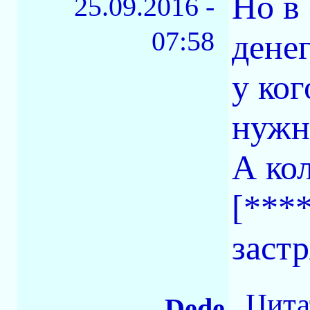
Но в 
25.09.2016 -
07:58
денег
у ког
нужны
А ко
[***
застр
Цита
Dede