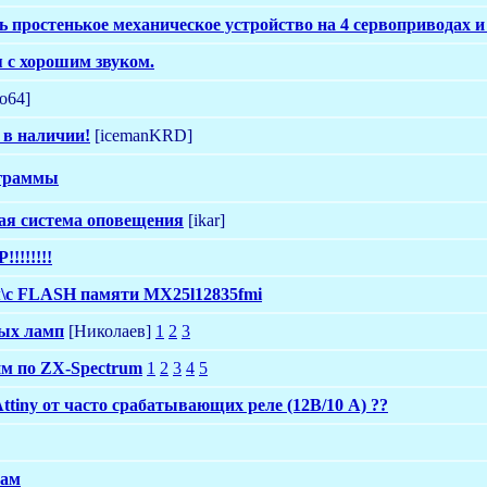
ть простенькое механическое устройство на 4 сервоприводах 
я с хорошим звуком.
o64]
а в наличии!
[icemanKRD]
ограммы
ая система оповещения
[ikar]
!!!!!!
\с FLASH памяти MX25l12835fmi
ых ламп
[Николаев]
1
2
3
м по ZX-Spectrum
1
2
3
4
5
tiny от часто срабатывающих реле (12В/10 А) ??
фам