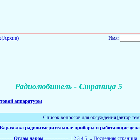
е(Архив)
Имя:
Радиолюбитель - Страница 5
товой аппаратуры
Список вопросов для обсуждения [автор тем
! Барахолка радиоизмерительные приборы и работающие девай
--------- Отдам даром----------------
1
2
3
4
5
...
Последняя страница