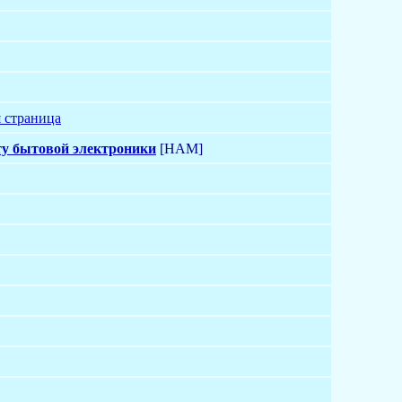
 страница
ту бытовой электроники
[HAM]