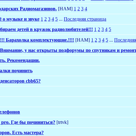
одарских Радиомагазинов.
[HAM]
1
2
3
4
ё о музыке и звуке
1
2
3
4
5
...
Последняя страница
бираем детей в кружок радиолюбителей!!!
1
2
3
4
5
!!! Барахолка комплектующие.!!!!
[HAM]
1
2
3
4
5
...
Последняя
Внимание, у нас открыты подфорумы по спутникам и ремон
ть. Рекомендации.
ралки починить
денсаторов cbb65?
телефонов
 pro. Где бы починиться?
[trtvk]
оров. Есть мастера?