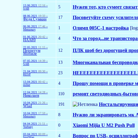
13.06.2021
12:16 »
5
Нужен тот, кто сумеет связа
SAB
08.06.2021
19:33 »
17
Посоветуйте схему усилител
Федя Сумкин
06.06.2021
17:46 »
1
Олимп 005С-1 настройка
[log
Михалыч
01.06.2021
20:42 »
4
Что за город...не транзистор
HAA89
22.05.2021
11:15 »
12
ПЛК шоб без дорогущей пр
Перпетум
Мобиле
07.05.2021
14:39 »
13
Многоканальная беспроводн
SAB
21.04.2021
09:30 »
23
HEEEEEEEEEEEEEEEEELP!!
RESP
13.04.2021
00:42 »
4
Прошу помощи в проверке м
miher
12.04.2021
14:28 »
110
ремонт светодиодных-бытов
Николаев
10.04.2021
21:26 »
191
Ностальгирующи
Wlad
10.04.2021
17:59 »
8
Нужно ли экранировать мк Аt
Михалыч
04.04.2021
21:51 »
0
Xiaomi Mijia U M2 Push Pull
Yurbasy
03.04.2021
00:09 »
4
Вопрос по USB- осциллогра
IntelMan