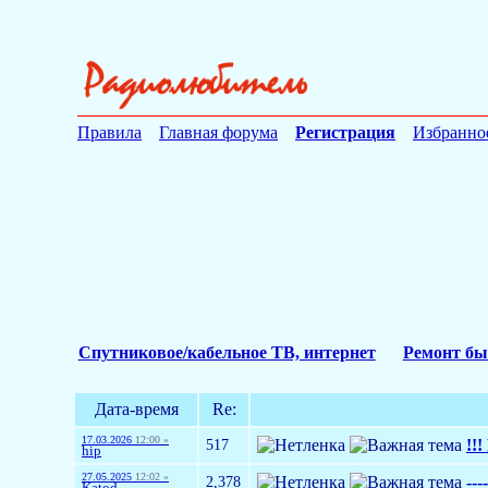
Правила
Главная форума
Регистрация
Избранно
Спутниковое/кабельное ТВ, интернет
Ремонт бы
Дата-время
Re:
17.03.2026
12:00 »
517
!!
hip
27.05.2025
12:02 »
2,378
---
Katod