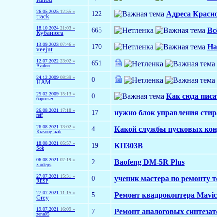
26.05.2025
12:55 »
122
Адреса Красн
track
18.10.2024
21:03 »
665
Вс
Кубанюга
13.09.2023
07:46 »
170
На
veejut
12.07.2022
23:02 »
651
Azalon
24.12.2009
08:39 »
0
HAM
25.02.2009
15:13 »
0
Как сюда писа
барисыч
26.08.2021
17:18 »
17
нужно блок управления сти
reff
26.08.2021
13:02 »
4
Какой службы пусковых кон
Krasnoglazik
18.08.2021
05:57 »
19
КП303В
Sok
06.08.2021
07:19 »
2
Baofeng DM-5R Plus
zlodejrs
27.07.2021
15:31 »
0
ученик мастера по ремонту 
RESP
27.07.2021
11:15 »
5
Ремонт квадрокоптера Mavic
Grey
19.07.2021
16:09 »
7
Ремонт аналоговых синтезат
zena05