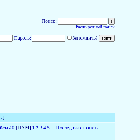
Поиск:
Расширенный поиск
Пароль:
Запомнить?
ы]
сы.!!!
[HAM]
1
2
3
4
5
...
Последняя страница