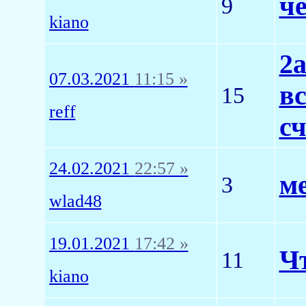
че
9
kiano
2а
07.03.2021
11:15 »
в
15
reff
сч
24.02.2021
22:57 »
м
3
wlad48
19.01.2021
17:42 »
Чт
11
kiano