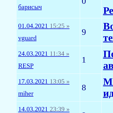
0
барисыч
Р
В
01.04.2021
15:25 »
9
т
vguard
По
24.03.2021
11:34 »
1
ав
RESP
Ma
17.03.2021
13:05 »
8
и
miher
14.03.2021
23:39 »