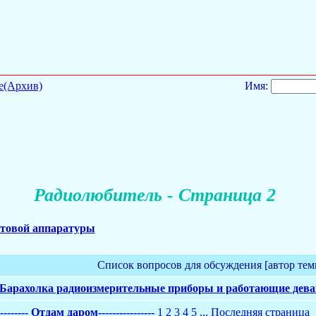
е(Архив)
Имя:
Радиолюбитель - Страница 2
товой аппаратуры
Список вопросов для обсуждения [автор тем
! Барахолка радиоизмерительные приборы и работающие девай
--------- Отдам даром----------------
1
2
3
4
5
...
Последняя страница