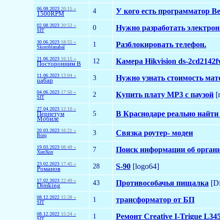
06.08.2023
20:15 »
4
У кого есть программатор Be
1500RPM
02.08.2023
20:53 »
0
Нужно разработать электронн
SIT
30.06.2023
18:55 »
1
Разблокировать телефон.
Skoroblanabal
21.06.2023
16:15 »
12
Камера Hikvision ds-2cd2142f
Посторонним В
11.06.2023
13:04 »
3
Нужно узнать стоимость мат
ua6ap
04.06.2023
17:50 »
2
Купить плату MP3 с паузой
[
SIT
27.04.2023
12:10 »
5
В Краснодаре реально найти 
Перпетум
Мобиле
20.03.2023
16:21 »
3
Связка роутер- модеи
Borq
19.03.2023
08:49 »
7
Поиск информации об орган
ХипХоп
23.02.2023
17:45 »
28
S-90
[logo64]
Романов
17.02.2023
22:49 »
43
Противособачья пищалка
[D
Dimking
08.12.2022
15:28 »
1
трансформатор от БП
SIT
08.12.2022
15:24 »
1
Ремонт Creative I-Trigue L34
SIT