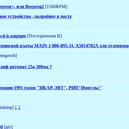
eprog+, или Beeprog2
[1500RPM]
ое устройство , подробнее в посте
wd-is кирпич
[Посторонним В]
еринской платы MAIN 1-006-895-31, A5014782A для телевиз
megavolt]
диф автомат 25а 300ма ?
изации 1991 годов "ИКАР-ЭВТ", РИП"Импульс"
imking]
1
2
50
[gty]