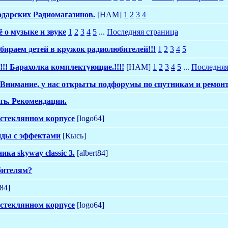
одарских Радиомагазинов.
[HAM]
1
2
3
4
ё о музыке и звуке
1
2
3
4
5
...
Последняя страница
бираем детей в кружок радиолюбителей!!!
1
2
3
4
5
!!! Барахолка комплектующие.!!!!
[HAM]
1
2
3
4
5
...
Последняя
Внимание, у нас открыты подфорумы по спутникам и ремон
ть. Рекомендации.
остеклянном корпусе
[logo64]
нды с эффектами
[Кысь]
а skyway classic 3.
[albert84]
бителям?
t84]
остеклянном корпусе
[logo64]