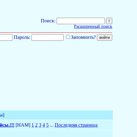
Поиск:
Расширенный поиск
Пароль:
Запомнить?
ы]
сы.!!!
[HAM]
1
2
3
4
5
...
Последняя страница