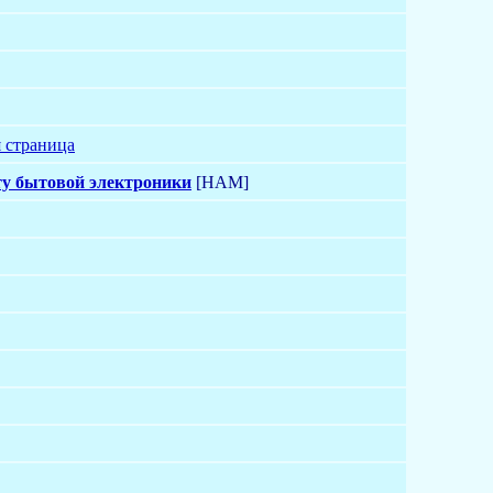
 страница
ту бытовой электроники
[HAM]