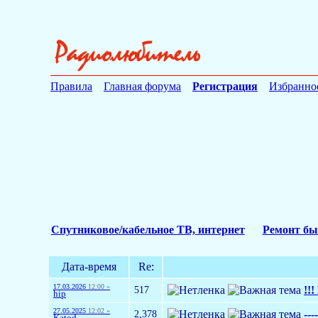
Правила
Главная форума
Регистрация
Избранно
Спутниковое/кабельное ТВ, интернет
Ремонт бы
Дата-время
Re:
17.03.2026
12:00 »
517
!!
hip
27.05.2025
12:02 »
2,378
---
Katod