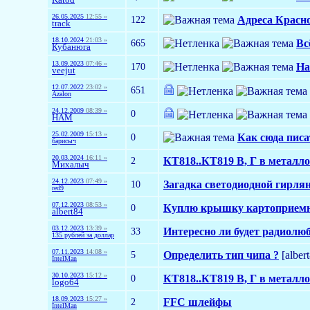
26.05.2025
12:55 »
122
Адреса Красн
track
18.10.2024
21:03 »
665
Вс
Кубанюга
13.09.2023
07:46 »
170
На
veejut
12.07.2022
23:02 »
651
Azalon
24.12.2009
08:39 »
0
HAM
25.02.2009
15:13 »
0
Как сюда писа
барисыч
20.03.2024
16:11 »
2
КТ818..КТ819 В, Г в металл
Михалыч
24.12.2023
07:49 »
10
Загадка светодиодной гирля
red9
07.12.2023
08:53 »
0
Куплю крышку картоприемник
albert84
03.12.2023
13:39 »
33
Интересно ли будет радиолю
135 рублей за доллар
07.11.2023
14:08 »
5
Определить тип чипа ?
[alber
IntelMan
30.10.2023
15:12 »
0
КТ818..КТ819 В, Г в металл
logo64
18.09.2023
15:27 »
2
FFC шлейфы
IntelMan