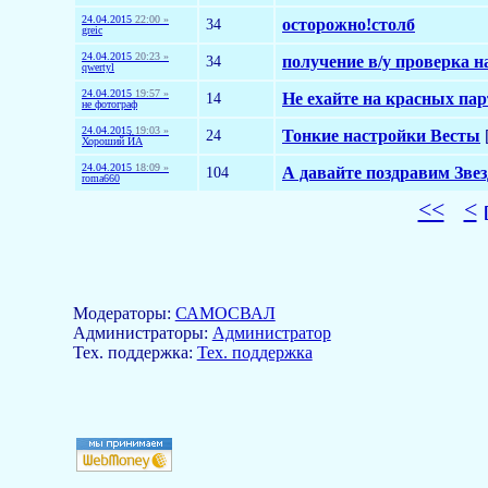
24.04.2015
22:00 »
34
осторожно!столб
greic
24.04.2015
20:23 »
34
получение в/у проверка 
qwertyl
24.04.2015
19:57 »
14
Не ехайте на красных пар
не фотограф
24.04.2015
19:03 »
24
Тонкие настройки Весты
Хороший ЙА
24.04.2015
18:09 »
104
А давайте поздравим Звез
roma660
<<
<
Модераторы:
САМОСВАЛ
Aдминистраторы:
Администратор
Тех. поддержка:
Тех. поддержка