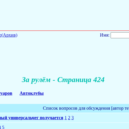
е(Архив)
Имя:
За рулём - Страница 424
суаров
Автоклубы
Список вопросов для обсуждения [автор т
ый универсальчег получается
1
2
3
4
5