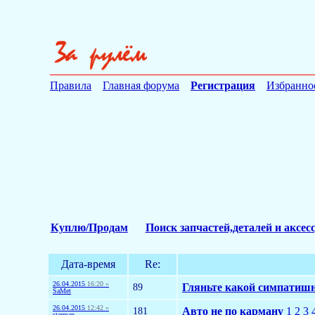
Правила
Главная форума
Регистрация
Избранно
Куплю/Продам
Поиск запчастей,деталей и аксес
Дата-время
Re:
26.04.2015
16:20 »
89
Гляньте какой симпатишн
SaMet
26.04.2015
12:42 »
181
Авто не по карману
1
2
3
starman