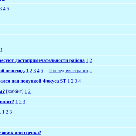
3
4
5
а]
ересуют достопримечательности района
1
2
иб пешеход.
1
2
3
4
5
...
Последняя страница
мался над покупкой Фокуса ST
1
2
3
4
ы?
[хоббит]
1
2
аянят?
1
2
3
.
1
2
3
зовик или сцепка?