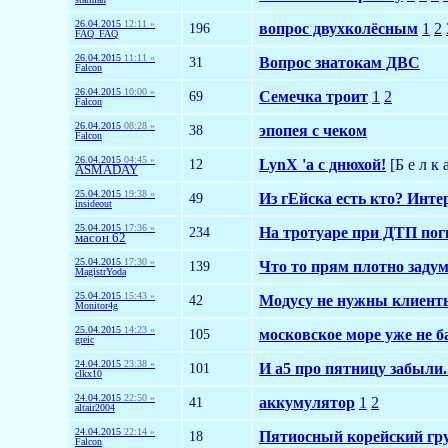
26.04.2015
12:11 »
196
вопрос двухколёсным
1
2
FAQ_FAQ
26.04.2015
11:11 »
31
Вопрос знатокам ДВС
Falcon
26.04.2015
10:00 »
69
Семечка троит
1
2
Falcon
26.04.2015
08:28 »
38
эпопея с чеком
Falcon
26.04.2015
04:45 »
12
LynX 'а с днюхой!
[Б е л к 
ASMADAY
25.04.2015
19:38 »
49
Из гЕйска есть кто? Инт
insideout
25.04.2015
17:36 »
234
На тротуаре при ДТП пог
масон 62
25.04.2015
17:30 »
139
Что то прям плотно заду
MagistrYoda
25.04.2015
15:43 »
42
Модусу не нужны клиент
Monitor4g
25.04.2015
14:23 »
105
московское море уже не б
greic
24.04.2015
23:38 »
101
И а5 про пятницу забыли.
clkx10
24.04.2015
22:50 »
41
аккумулятор
1
2
altair2004
24.04.2015
22:14 »
18
Пятиосный корейский гру
Falcon