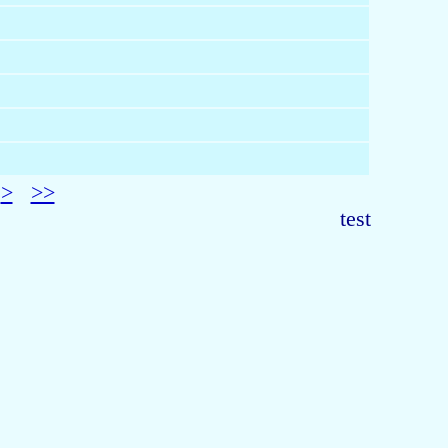
>
>>
test