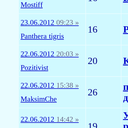
Mostiff
23.06.2012
09:23 »
16
Р
Pаnthera tigris
22.06.2012
20:03 »
20
К
Pozitivist
22.06.2012
15:38 »
п
26
д
MaksimChe
У
22.06.2012
14:42 »
19
р