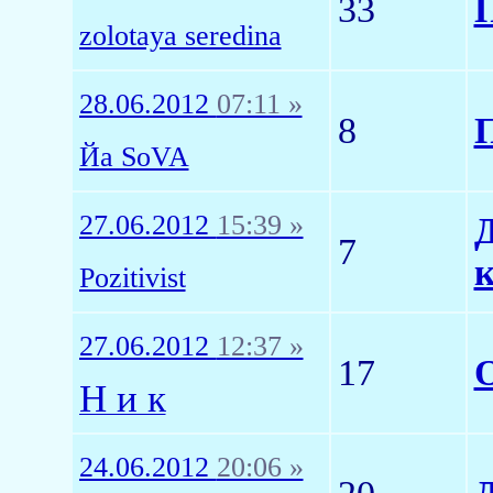
33
П
zolotaya seredina
28.06.2012
07:11 »
8
П
Йа SoVA
27.06.2012
15:39 »
Д
7
к
Pozitivist
27.06.2012
12:37 »
17
О
Н и к
24.06.2012
20:06 »