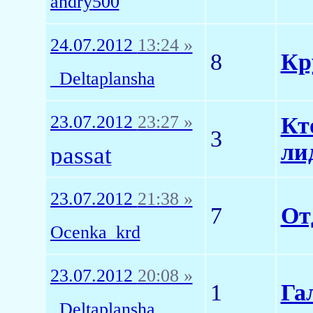
andry500
24.07.2012
13:24 »
8
Кр
_Deltaplansha
23.07.2012
23:27 »
Кт
3
ли
passat
23.07.2012
21:38 »
7
От
Ocenka_krd
23.07.2012
20:08 »
1
Гал
_Deltaplansha