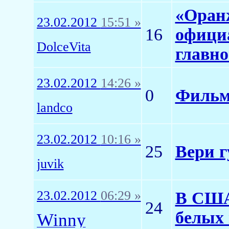
«Оранж
23.02.2012
15:51 »
16
офици
DolceVita
главно
23.02.2012
14:26 »
0
Фильм
landco
23.02.2012
10:16 »
25
Вери г
juvik
23.02.2012
06:29 »
В США
24
белых 
Winny