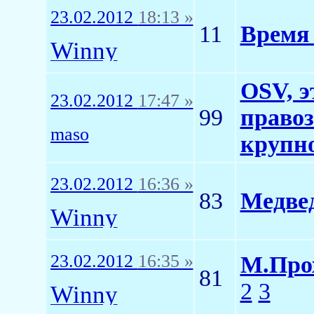
23.02.2012
18:13 »
11
Время
Winny
OSV, э
23.02.2012
17:47 »
99
правоз
maso
крупно
23.02.2012
16:36 »
83
Медвед
Winny
23.02.2012
16:35 »
М.Прох
81
2
3
Winny