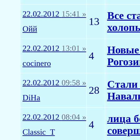
22.02.2012
15:41 »
Все ст
13
холоп
Ойй
22.02.2012
13:01 »
Новые
4
Рогози
cocinero
22.02.2012
09:58 »
Стали 
28
Навал
DiHa
22.02.2012
08:04 »
лица б
4
соверш
Classic_T